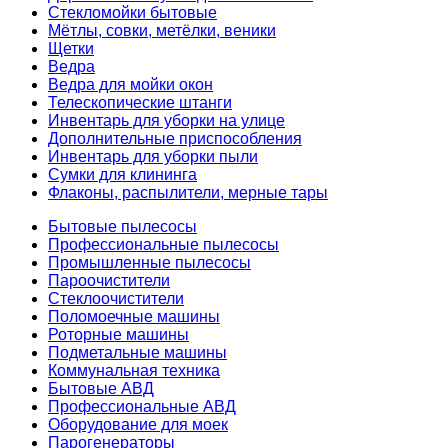
Стекломойки бытовые
Мётлы, совки, метёлки, веники
Щетки
Ведра
Ведра для мойки окон
Телескопические штанги
Инвентарь для уборки на улице
Дополнительные приспособления
Инвентарь для уборки пыли
Сумки для клининга
Флаконы, распылители, мерные тары
Бытовые пылесосы
Профессиональные пылесосы
Промышленные пылесосы
Пароочистители
Стеклоочистители
Поломоечные машины
Роторные машины
Подметальные машины
Коммунальная техника
Бытовые АВД
Профессиональные АВД
Оборудование для моек
Парогенераторы