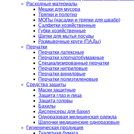
Расходные материалы
Мешки для мусора
Тряпки и полотно
МОПы (насадки и тряпки для швабр)
Салфетки хозяйственные
Губки хозяйственные
Щетки для мытья посуды
Размывочные круги (ПАДы)
Перчатки
Перчатки латексные
Перчатки хлопчатобумажные
Специализированные перчатки
Перчатки нитриловые
Перчатки виниловые
Перчатки полиэтиленовые
Средства защиты
Маски защитные
Защита глаз и лица
Защита головы
Бахилы
Диспенсеры для бахил
Одноразовая медицинская одежда
Шапочки медицинские одноразовые
Гигиеническая продукция
Туалетная бумага