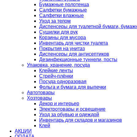
Бумажные полотенца
Салфетки бумажные
Салфетки влажные
Уход за телом
Диспенсеры для туалетной бумаги, бумаж
Сушилки для рук
Корзины для мусора
Инвентарь для чистки туалета
Покрытия на унитаз
Диспенсеры для антисептиков
Дезинфекционные туннели, посты
Упаковка, хранение, посуда
Клейкие ленты
Стрейч-плёнки
Посуда одноразовая
Фольга и бумага для выпечки
Автотовары
Хозтовары
Декор и интерьер
Электротовары и освещение
Уход за обувью и одеждой
Инвентарь для складов и магазинов
Клей
АКЦИИ
ОПЛАТА