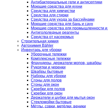
Антибактериальные гели и антисептики
Моющие средства для кухни
Средства для химчистки
Средства для стирки
Средства для ухода за бассейнами
Моющие средства для бань и саун
Моющие средства для промышленности и
Антигололедные реагенты
Средства от насекомых
Строительная химия
Автохимия Bähler
Инвентарь для уборки
Уборочные тележки
Комплексные тележки
Флаундеры, держатели мопов, швабры
Рукоятки и черенки
Швабры бытовые
Наборы для уборки
Сгоны для полов
Сгоны для окон
Скребки для полов
Скребки для окон
Держатели и шубки для мытья окон
Стекломойки бытовые
Мётлы, совки, метёлки, веники