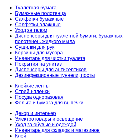
Туалетная бумага
Бумажные полотенца
Салфетки бумажные
Салфетки влажные
Уход за телом
Диспенсеры для туалетной бумаги, бумажных
полотенец, жидкого мыла
Сушилки для рук
Корзины для мусора
Инвентарь для чистки туалета
Покрытия на унитаз
Диспенсеры для антисептиков
Дезинфекционные туннели, посты
Клейкие ленты
Стрейч-плёнки
Посуда одноразовая
Фольга и бумага для выпечки
Декор и интерьер
Электротовары и освещение
Уход за обувью и одеждой
Инвентарь для складов и магазинов
Клей