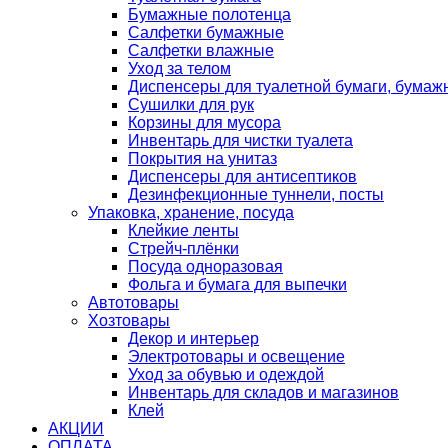
Бумажные полотенца
Салфетки бумажные
Салфетки влажные
Уход за телом
Диспенсеры для туалетной бумаги, бумаж
Сушилки для рук
Корзины для мусора
Инвентарь для чистки туалета
Покрытия на унитаз
Диспенсеры для антисептиков
Дезинфекционные туннели, посты
Упаковка, хранение, посуда
Клейкие ленты
Стрейч-плёнки
Посуда одноразовая
Фольга и бумага для выпечки
Автотовары
Хозтовары
Декор и интерьер
Электротовары и освещение
Уход за обувью и одеждой
Инвентарь для складов и магазинов
Клей
АКЦИИ
ОПЛАТА