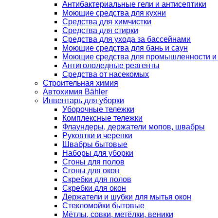
Антибактериальные гели и антисептики
Моющие средства для кухни
Средства для химчистки
Средства для стирки
Средства для ухода за бассейнами
Моющие средства для бань и саун
Моющие средства для промышленности и
Антигололедные реагенты
Средства от насекомых
Строительная химия
Автохимия Bähler
Инвентарь для уборки
Уборочные тележки
Комплексные тележки
Флаундеры, держатели мопов, швабры
Рукоятки и черенки
Швабры бытовые
Наборы для уборки
Сгоны для полов
Сгоны для окон
Скребки для полов
Скребки для окон
Держатели и шубки для мытья окон
Стекломойки бытовые
Мётлы, совки, метёлки, веники