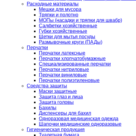
Расходные материалы
Мешки для мусора
Тряпки и полотно
МОПы (насадки и тряпки для швабр)
Салфетки хозяйственные
Губки хозяйственные
Щетки для мытья посуды
Размывочные круги (ПАДы)
Перчатки
Перчатки латексные
Перчатки хлопчатобумажные
Специализированные перчатки
Перчатки нитриловые
Перчатки виниловые
Перчатки полиэтиленовые
Средства защиты
Маски защитные
Защита глаз и лица
Защита головы
Бахилы
Диспенсеры для бахил
Одноразовая медицинская одежда
Шапочки медицинские одноразовые
Гигиеническая продукция
Туалетная бумага