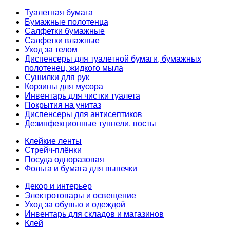
Туалетная бумага
Бумажные полотенца
Салфетки бумажные
Салфетки влажные
Уход за телом
Диспенсеры для туалетной бумаги, бумажных
полотенец, жидкого мыла
Сушилки для рук
Корзины для мусора
Инвентарь для чистки туалета
Покрытия на унитаз
Диспенсеры для антисептиков
Дезинфекционные туннели, посты
Клейкие ленты
Стрейч-плёнки
Посуда одноразовая
Фольга и бумага для выпечки
Декор и интерьер
Электротовары и освещение
Уход за обувью и одеждой
Инвентарь для складов и магазинов
Клей