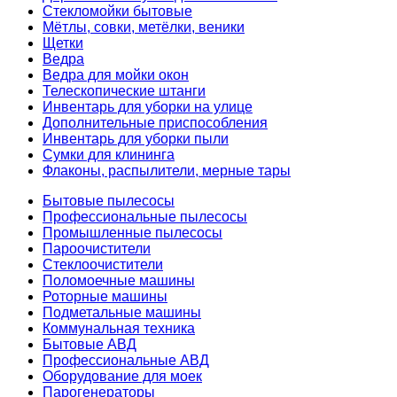
Стекломойки бытовые
Мётлы, совки, метёлки, веники
Щетки
Ведра
Ведра для мойки окон
Телескопические штанги
Инвентарь для уборки на улице
Дополнительные приспособления
Инвентарь для уборки пыли
Сумки для клининга
Флаконы, распылители, мерные тары
Бытовые пылесосы
Профессиональные пылесосы
Промышленные пылесосы
Пароочистители
Стеклоочистители
Поломоечные машины
Роторные машины
Подметальные машины
Коммунальная техника
Бытовые АВД
Профессиональные АВД
Оборудование для моек
Парогенераторы