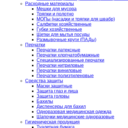
Расходные материалы
Мешки для мусора
Тряпки и полотно
МОПы (насадки и тряпки для швабр)
Салфетки хозяйственные
Губки хозяйственные
Щетки для мытья посуды
Размывочные круги (ПАДы)
Перчатки
Перчатки латексные
Перчатки хлопчатобумажные
Специализированные перчатки
Перчатки нитриловые
Перчатки виниловые
Перчатки полиэтиленовые
Средства защиты
Маски защитные
Защита глаз и лица
Защита головы
Бахилы
Диспенсеры для бахил
Одноразовая медицинская одежда
Шапочки медицинские одноразовые
Гигиеническая продукция
Туалетная бумага