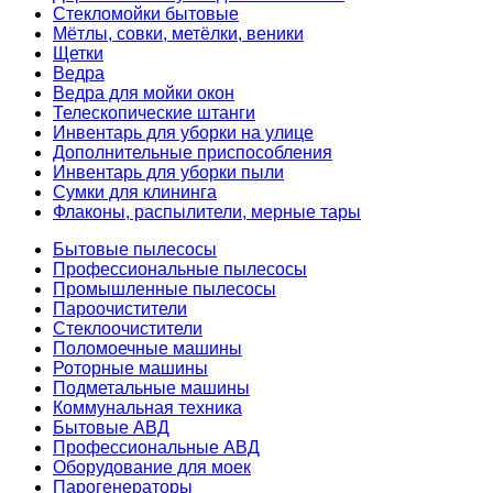
Стекломойки бытовые
Мётлы, совки, метёлки, веники
Щетки
Ведра
Ведра для мойки окон
Телескопические штанги
Инвентарь для уборки на улице
Дополнительные приспособления
Инвентарь для уборки пыли
Сумки для клининга
Флаконы, распылители, мерные тары
Бытовые пылесосы
Профессиональные пылесосы
Промышленные пылесосы
Пароочистители
Стеклоочистители
Поломоечные машины
Роторные машины
Подметальные машины
Коммунальная техника
Бытовые АВД
Профессиональные АВД
Оборудование для моек
Парогенераторы