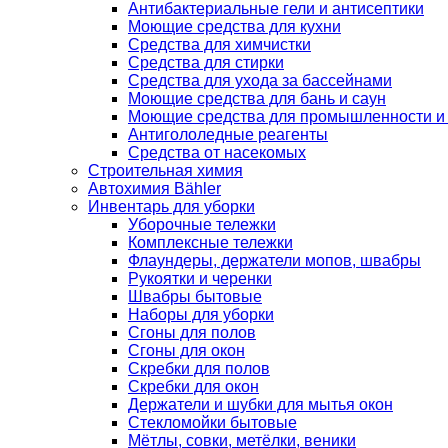
Антибактериальные гели и антисептики
Моющие средства для кухни
Средства для химчистки
Средства для стирки
Средства для ухода за бассейнами
Моющие средства для бань и саун
Моющие средства для промышленности и
Антигололедные реагенты
Средства от насекомых
Строительная химия
Автохимия Bähler
Инвентарь для уборки
Уборочные тележки
Комплексные тележки
Флаундеры, держатели мопов, швабры
Рукоятки и черенки
Швабры бытовые
Наборы для уборки
Сгоны для полов
Сгоны для окон
Скребки для полов
Скребки для окон
Держатели и шубки для мытья окон
Стекломойки бытовые
Мётлы, совки, метёлки, веники