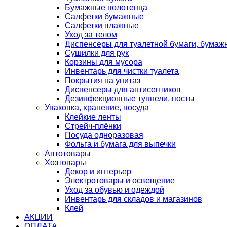
Бумажные полотенца
Салфетки бумажные
Салфетки влажные
Уход за телом
Диспенсеры для туалетной бумаги, бумаж
Сушилки для рук
Корзины для мусора
Инвентарь для чистки туалета
Покрытия на унитаз
Диспенсеры для антисептиков
Дезинфекционные туннели, посты
Упаковка, хранение, посуда
Клейкие ленты
Стрейч-плёнки
Посуда одноразовая
Фольга и бумага для выпечки
Автотовары
Хозтовары
Декор и интерьер
Электротовары и освещение
Уход за обувью и одеждой
Инвентарь для складов и магазинов
Клей
АКЦИИ
ОПЛАТА