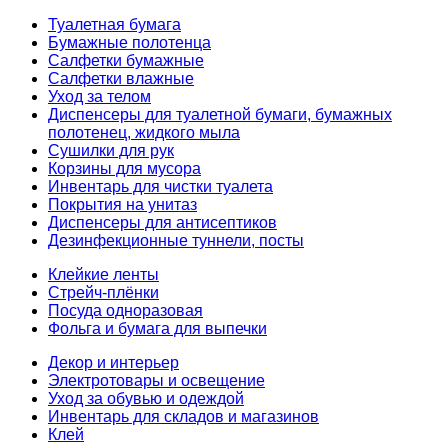
Туалетная бумага
Бумажные полотенца
Салфетки бумажные
Салфетки влажные
Уход за телом
Диспенсеры для туалетной бумаги, бумажных
полотенец, жидкого мыла
Сушилки для рук
Корзины для мусора
Инвентарь для чистки туалета
Покрытия на унитаз
Диспенсеры для антисептиков
Дезинфекционные туннели, посты
Клейкие ленты
Стрейч-плёнки
Посуда одноразовая
Фольга и бумага для выпечки
Декор и интерьер
Электротовары и освещение
Уход за обувью и одеждой
Инвентарь для складов и магазинов
Клей