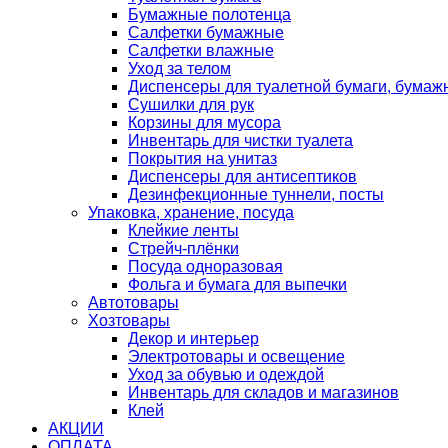
Бумажные полотенца
Салфетки бумажные
Салфетки влажные
Уход за телом
Диспенсеры для туалетной бумаги, бумаж
Сушилки для рук
Корзины для мусора
Инвентарь для чистки туалета
Покрытия на унитаз
Диспенсеры для антисептиков
Дезинфекционные туннели, посты
Упаковка, хранение, посуда
Клейкие ленты
Стрейч-плёнки
Посуда одноразовая
Фольга и бумага для выпечки
Автотовары
Хозтовары
Декор и интерьер
Электротовары и освещение
Уход за обувью и одеждой
Инвентарь для складов и магазинов
Клей
АКЦИИ
ОПЛАТА