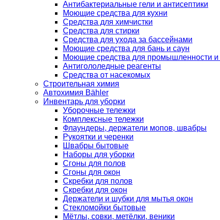
Антибактериальные гели и антисептики
Моющие средства для кухни
Средства для химчистки
Средства для стирки
Средства для ухода за бассейнами
Моющие средства для бань и саун
Моющие средства для промышленности и
Антигололедные реагенты
Средства от насекомых
Строительная химия
Автохимия Bähler
Инвентарь для уборки
Уборочные тележки
Комплексные тележки
Флаундеры, держатели мопов, швабры
Рукоятки и черенки
Швабры бытовые
Наборы для уборки
Сгоны для полов
Сгоны для окон
Скребки для полов
Скребки для окон
Держатели и шубки для мытья окон
Стекломойки бытовые
Мётлы, совки, метёлки, веники