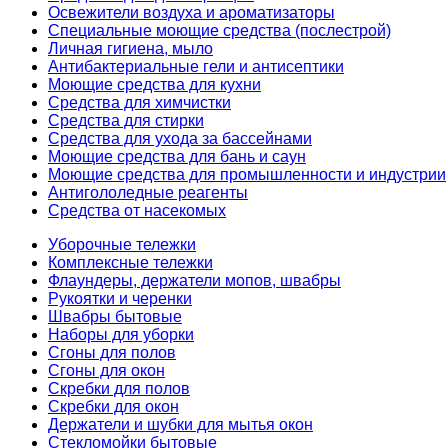
Освежители воздуха и ароматизаторы
Специальные моющие средства (послестрой)
Личная гигиена, мыло
Антибактериальные гели и антисептики
Моющие средства для кухни
Средства для химчистки
Средства для стирки
Средства для ухода за бассейнами
Моющие средства для бань и саун
Моющие средства для промышленности и индустрии
Антигололедные реагенты
Средства от насекомых
Уборочные тележки
Комплексные тележки
Флаундеры, держатели мопов, швабры
Рукоятки и черенки
Швабры бытовые
Наборы для уборки
Сгоны для полов
Сгоны для окон
Скребки для полов
Скребки для окон
Держатели и шубки для мытья окон
Стекломойки бытовые