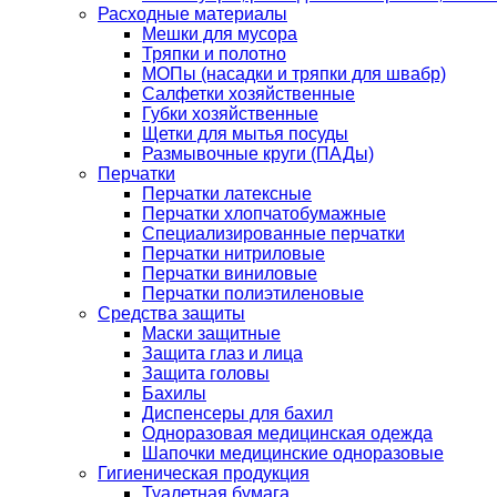
Расходные материалы
Мешки для мусора
Тряпки и полотно
МОПы (насадки и тряпки для швабр)
Салфетки хозяйственные
Губки хозяйственные
Щетки для мытья посуды
Размывочные круги (ПАДы)
Перчатки
Перчатки латексные
Перчатки хлопчатобумажные
Специализированные перчатки
Перчатки нитриловые
Перчатки виниловые
Перчатки полиэтиленовые
Средства защиты
Маски защитные
Защита глаз и лица
Защита головы
Бахилы
Диспенсеры для бахил
Одноразовая медицинская одежда
Шапочки медицинские одноразовые
Гигиеническая продукция
Туалетная бумага