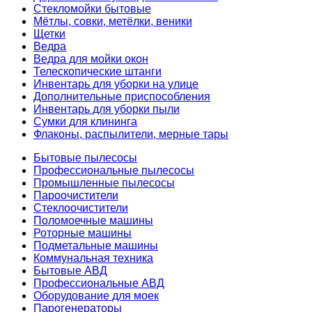
Стекломойки бытовые
Мётлы, совки, метёлки, веники
Щетки
Ведра
Ведра для мойки окон
Телескопические штанги
Инвентарь для уборки на улице
Дополнительные приспособления
Инвентарь для уборки пыли
Сумки для клининга
Флаконы, распылители, мерные тары
Бытовые пылесосы
Профессиональные пылесосы
Промышленные пылесосы
Пароочистители
Стеклоочистители
Поломоечные машины
Роторные машины
Подметальные машины
Коммунальная техника
Бытовые АВД
Профессиональные АВД
Оборудование для моек
Парогенераторы