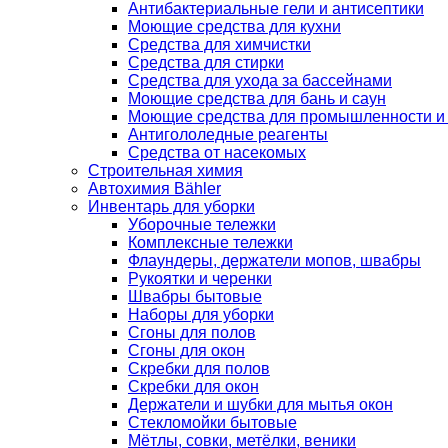
Антибактериальные гели и антисептики
Моющие средства для кухни
Средства для химчистки
Средства для стирки
Средства для ухода за бассейнами
Моющие средства для бань и саун
Моющие средства для промышленности и
Антигололедные реагенты
Средства от насекомых
Строительная химия
Автохимия Bähler
Инвентарь для уборки
Уборочные тележки
Комплексные тележки
Флаундеры, держатели мопов, швабры
Рукоятки и черенки
Швабры бытовые
Наборы для уборки
Сгоны для полов
Сгоны для окон
Скребки для полов
Скребки для окон
Держатели и шубки для мытья окон
Стекломойки бытовые
Мётлы, совки, метёлки, веники