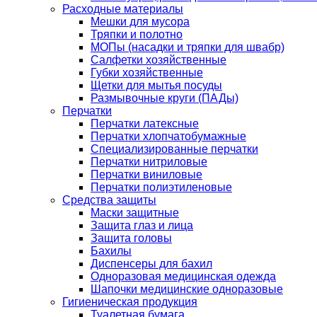
Расходные материалы
Мешки для мусора
Тряпки и полотно
МОПы (насадки и тряпки для швабр)
Салфетки хозяйственные
Губки хозяйственные
Щетки для мытья посуды
Размывочные круги (ПАДы)
Перчатки
Перчатки латексные
Перчатки хлопчатобумажные
Специализированные перчатки
Перчатки нитриловые
Перчатки виниловые
Перчатки полиэтиленовые
Средства защиты
Маски защитные
Защита глаз и лица
Защита головы
Бахилы
Диспенсеры для бахил
Одноразовая медицинская одежда
Шапочки медицинские одноразовые
Гигиеническая продукция
Туалетная бумага