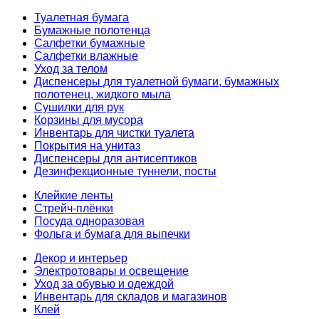
Туалетная бумага
Бумажные полотенца
Салфетки бумажные
Салфетки влажные
Уход за телом
Диспенсеры для туалетной бумаги, бумажных
полотенец, жидкого мыла
Сушилки для рук
Корзины для мусора
Инвентарь для чистки туалета
Покрытия на унитаз
Диспенсеры для антисептиков
Дезинфекционные туннели, посты
Клейкие ленты
Стрейч-плёнки
Посуда одноразовая
Фольга и бумага для выпечки
Декор и интерьер
Электротовары и освещение
Уход за обувью и одеждой
Инвентарь для складов и магазинов
Клей