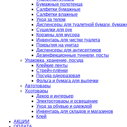
Бумажные полотенца
Салфетки бумажные
Салфетки влажные
Уход за телом
Диспенсеры для туалетной бумаги, бумаж
Сушилки для рук
Корзины для мусора
Инвентарь для чистки туалета
Покрытия на унитаз
Диспенсеры для антисептиков
Дезинфекционные туннели, посты
Упаковка, хранение, посуда
Клейкие ленты
Стрейч-плёнки
Посуда одноразовая
Фольга и бумага для выпечки
Автотовары
Хозтовары
Декор и интерьер
Электротовары и освещение
Уход за обувью и одеждой
Инвентарь для складов и магазинов
Клей
АКЦИИ
ОПЛАТА