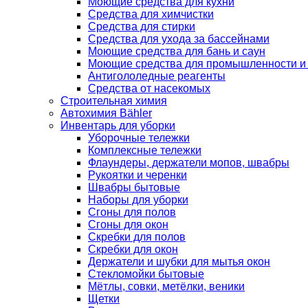
Моющие средства для кухни
Средства для химчистки
Средства для стирки
Средства для ухода за бассейнами
Моющие средства для бань и саун
Моющие средства для промышленности и
Антигололедные реагенты
Средства от насекомых
Строительная химия
Автохимия Bähler
Инвентарь для уборки
Уборочные тележки
Комплексные тележки
Флаундеры, держатели мопов, швабры
Рукоятки и черенки
Швабры бытовые
Наборы для уборки
Сгоны для полов
Сгоны для окон
Скребки для полов
Скребки для окон
Держатели и шубки для мытья окон
Стекломойки бытовые
Мётлы, совки, метёлки, веники
Щетки