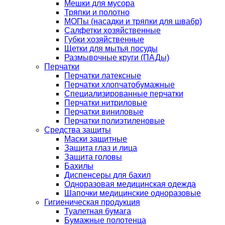
Мешки для мусора
Тряпки и полотно
МОПы (насадки и тряпки для швабр)
Салфетки хозяйственные
Губки хозяйственные
Щетки для мытья посуды
Размывочные круги (ПАДы)
Перчатки
Перчатки латексные
Перчатки хлопчатобумажные
Специализированные перчатки
Перчатки нитриловые
Перчатки виниловые
Перчатки полиэтиленовые
Средства защиты
Маски защитные
Защита глаз и лица
Защита головы
Бахилы
Диспенсеры для бахил
Одноразовая медицинская одежда
Шапочки медицинские одноразовые
Гигиеническая продукция
Туалетная бумага
Бумажные полотенца