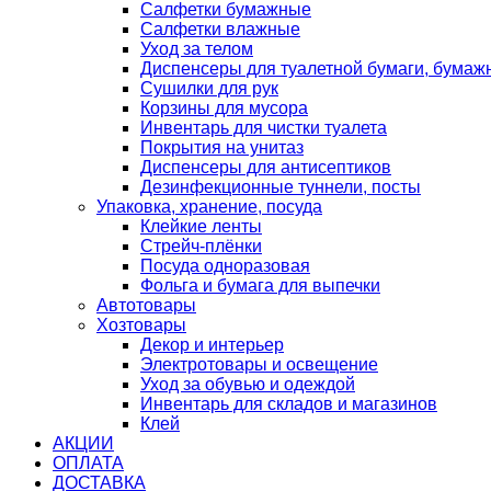
Салфетки бумажные
Салфетки влажные
Уход за телом
Диспенсеры для туалетной бумаги, бумаж
Сушилки для рук
Корзины для мусора
Инвентарь для чистки туалета
Покрытия на унитаз
Диспенсеры для антисептиков
Дезинфекционные туннели, посты
Упаковка, хранение, посуда
Клейкие ленты
Стрейч-плёнки
Посуда одноразовая
Фольга и бумага для выпечки
Автотовары
Хозтовары
Декор и интерьер
Электротовары и освещение
Уход за обувью и одеждой
Инвентарь для складов и магазинов
Клей
АКЦИИ
ОПЛАТА
ДОСТАВКА