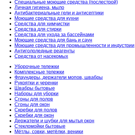
Специальные моющие средства (послестрой)
Личная гигиена, мыло
Антибактериальные гели и антисептики
Моющие средства для кухни
Средства для химчистки
Средства для стирки
Средства для ухода за бассейнами
Моющие средства для бань и саун
Моющие средства для промышленности и индустрии
Антигололедные реагенты
Средства от насекомых
Уборочные тележки
Комплексные тележки
Флаундеры, держатели мопов, швабры
Рукоятки и черенки
Швабры бытовые
Наборы для уборки
Сгоны для полов
Сгоны для окон
Скребки для полов
Скребки для окон
Держатели и шубки для мытья окон
Стекломойки бытовые
Мётлы, совки, метёлки, веники