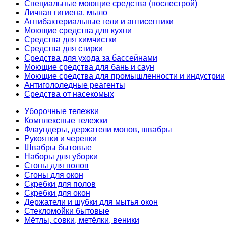
Специальные моющие средства (послестрой)
Личная гигиена, мыло
Антибактериальные гели и антисептики
Моющие средства для кухни
Средства для химчистки
Средства для стирки
Средства для ухода за бассейнами
Моющие средства для бань и саун
Моющие средства для промышленности и индустрии
Антигололедные реагенты
Средства от насекомых
Уборочные тележки
Комплексные тележки
Флаундеры, держатели мопов, швабры
Рукоятки и черенки
Швабры бытовые
Наборы для уборки
Сгоны для полов
Сгоны для окон
Скребки для полов
Скребки для окон
Держатели и шубки для мытья окон
Стекломойки бытовые
Мётлы, совки, метёлки, веники