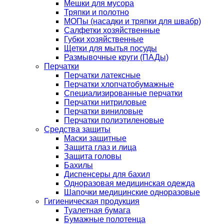
Мешки для мусора
Тряпки и полотно
МОПы (насадки и тряпки для швабр)
Салфетки хозяйственные
Губки хозяйственные
Щетки для мытья посуды
Размывочные круги (ПАДы)
Перчатки
Перчатки латексные
Перчатки хлопчатобумажные
Специализированные перчатки
Перчатки нитриловые
Перчатки виниловые
Перчатки полиэтиленовые
Средства защиты
Маски защитные
Защита глаз и лица
Защита головы
Бахилы
Диспенсеры для бахил
Одноразовая медицинская одежда
Шапочки медицинские одноразовые
Гигиеническая продукция
Туалетная бумага
Бумажные полотенца