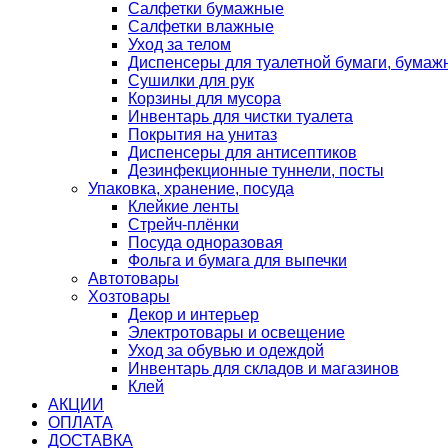
Салфетки бумажные
Салфетки влажные
Уход за телом
Диспенсеры для туалетной бумаги, бумаж
Сушилки для рук
Корзины для мусора
Инвентарь для чистки туалета
Покрытия на унитаз
Диспенсеры для антисептиков
Дезинфекционные туннели, посты
Упаковка, хранение, посуда
Клейкие ленты
Стрейч-плёнки
Посуда одноразовая
Фольга и бумага для выпечки
Автотовары
Хозтовары
Декор и интерьер
Электротовары и освещение
Уход за обувью и одеждой
Инвентарь для складов и магазинов
Клей
АКЦИИ
ОПЛАТА
ДОСТАВКА