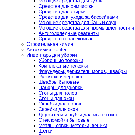
Моющие средства для кухни
Средства для химчистки
Средства для стирки
Средства для ухода за бассейнами
Моющие средства для бань и саун
Моющие средства для промышленности и
Антигололедные реагенты
Средства от насекомых
Строительная химия
Автохимия Bähler
Инвентарь для уборки
Уборочные тележки
Комплексные тележки
Флаундеры, держатели мопов, швабры
Рукоятки и черенки
Швабры бытовые
Наборы для уборки
Сгоны для полов
Сгоны для окон
Скребки для полов
Скребки для окон
Держатели и шубки для мытья окон
Стекломойки бытовые
Мётлы, совки, метёлки, веники
Щетки