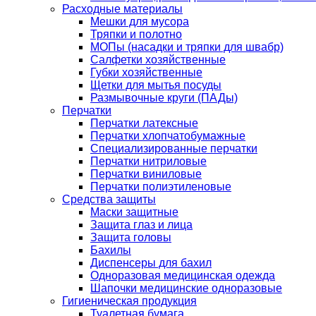
Расходные материалы
Мешки для мусора
Тряпки и полотно
МОПы (насадки и тряпки для швабр)
Салфетки хозяйственные
Губки хозяйственные
Щетки для мытья посуды
Размывочные круги (ПАДы)
Перчатки
Перчатки латексные
Перчатки хлопчатобумажные
Специализированные перчатки
Перчатки нитриловые
Перчатки виниловые
Перчатки полиэтиленовые
Средства защиты
Маски защитные
Защита глаз и лица
Защита головы
Бахилы
Диспенсеры для бахил
Одноразовая медицинская одежда
Шапочки медицинские одноразовые
Гигиеническая продукция
Туалетная бумага