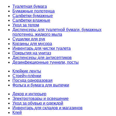
Туалетная бумага
Бумажные полотенца
Салфетки бумажные
Салфетки влажные
Уход за телом
Диспенсеры для туалетной бумаги, бумажных
полотенец, жидкого мыла
Сушилки для рук
Корзины для мусора
Инвентарь для чистки туалета
Покрытия на унитаз
Диспенсеры для антисептиков
Дезинфекционные туннели, посты
Клейкие ленты
Стрейч-плёнки
Посуда одноразовая
Фольга и бумага для выпечки
Декор и интерьер
Электротовары и освещение
Уход за обувью и одеждой
Инвентарь для складов и магазинов
Клей