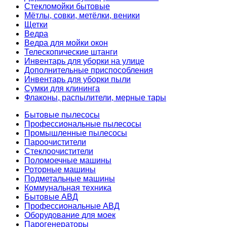
Стекломойки бытовые
Мётлы, совки, метёлки, веники
Щетки
Ведра
Ведра для мойки окон
Телескопические штанги
Инвентарь для уборки на улице
Дополнительные приспособления
Инвентарь для уборки пыли
Сумки для клининга
Флаконы, распылители, мерные тары
Бытовые пылесосы
Профессиональные пылесосы
Промышленные пылесосы
Пароочистители
Стеклоочистители
Поломоечные машины
Роторные машины
Подметальные машины
Коммунальная техника
Бытовые АВД
Профессиональные АВД
Оборудование для моек
Парогенераторы