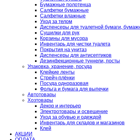
Бумажные полотенца
Салфетки бумажные
Салфетки влажные
Уход за телом
Диспенсеры для туалетной бумаги, бумаж
Сушилки для рук
Корзины для мусора
Инвентарь для чистки туалета
Покрытия на унитаз
Диспенсеры для антисептиков
Дезинфекционные туннели, посты
Упаковка, хранение, посуда
Клейкие ленты
Стрейч-плёнки
Посуда одноразовая
Фольга и бумага для выпечки
Автотовары
Хозтовары
Декор и интерьер
Электротовары и освещение
Уход за обувью и одеждой
Инвентарь для складов и магазинов
Клей
АКЦИИ
ОПЛАТА