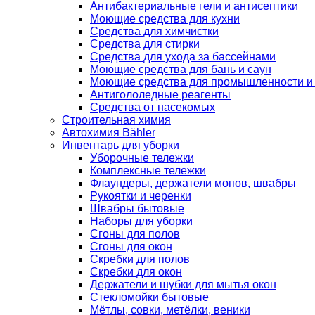
Антибактериальные гели и антисептики
Моющие средства для кухни
Средства для химчистки
Средства для стирки
Средства для ухода за бассейнами
Моющие средства для бань и саун
Моющие средства для промышленности и
Антигололедные реагенты
Средства от насекомых
Строительная химия
Автохимия Bähler
Инвентарь для уборки
Уборочные тележки
Комплексные тележки
Флаундеры, держатели мопов, швабры
Рукоятки и черенки
Швабры бытовые
Наборы для уборки
Сгоны для полов
Сгоны для окон
Скребки для полов
Скребки для окон
Держатели и шубки для мытья окон
Стекломойки бытовые
Мётлы, совки, метёлки, веники