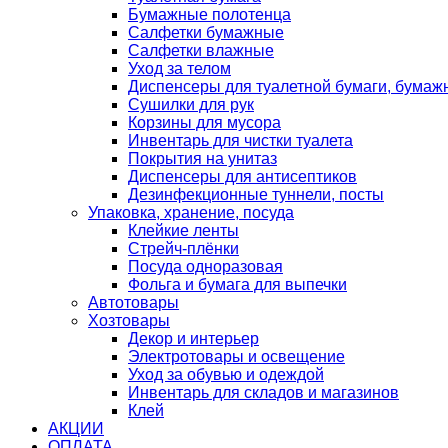
Бумажные полотенца
Салфетки бумажные
Салфетки влажные
Уход за телом
Диспенсеры для туалетной бумаги, бумаж
Сушилки для рук
Корзины для мусора
Инвентарь для чистки туалета
Покрытия на унитаз
Диспенсеры для антисептиков
Дезинфекционные туннели, посты
Упаковка, хранение, посуда
Клейкие ленты
Стрейч-плёнки
Посуда одноразовая
Фольга и бумага для выпечки
Автотовары
Хозтовары
Декор и интерьер
Электротовары и освещение
Уход за обувью и одеждой
Инвентарь для складов и магазинов
Клей
АКЦИИ
ОПЛАТА