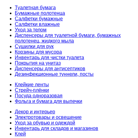
Туалетная бумага
Бумажные полотенца
Салфетки бумажные
Салфетки влажные
Уход за телом
Диспенсеры для туалетной бумаги, бумажных
полотенец, жидкого мыла
Сушилки для рук
Корзины для мусора
Инвентарь для чистки туалета
Покрытия на унитаз
Диспенсеры для антисептиков
Дезинфекционные туннели, посты
Клейкие ленты
Стрейч-плёнки
Посуда одноразовая
Фольга и бумага для выпечки
Декор и интерьер
Электротовары и освещение
Уход за обувью и одеждой
Инвентарь для складов и магазинов
Клей