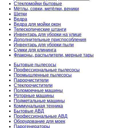
Стекломойки бытовые
Мётлы, совки, метёлки, веники
Щетки
Ведра
Ведра для мойки окон
Телескопические штанги
Инвентарь для уборки на улице
Дополнительные приспособления
Инвентарь для уборки пыли
Сумки для клининга
Флаконы, распылители, мерные тары
Бытовые пылесосы
Профессиональные пылесосы
Промышленные пылесосы
Пароочистители
Стеклоочистители
Поломоечные машины
Роторные машины
Подметальные машины
Коммунальная техника
Бытовые АВД
Профессиональные АВД
Оборудование для моек
Парогенераторы