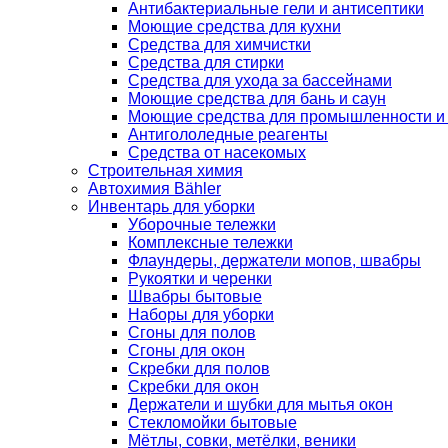
Антибактериальные гели и антисептики
Моющие средства для кухни
Средства для химчистки
Средства для стирки
Средства для ухода за бассейнами
Моющие средства для бань и саун
Моющие средства для промышленности и
Антигололедные реагенты
Средства от насекомых
Строительная химия
Автохимия Bähler
Инвентарь для уборки
Уборочные тележки
Комплексные тележки
Флаундеры, держатели мопов, швабры
Рукоятки и черенки
Швабры бытовые
Наборы для уборки
Сгоны для полов
Сгоны для окон
Скребки для полов
Скребки для окон
Держатели и шубки для мытья окон
Стекломойки бытовые
Мётлы, совки, метёлки, веники