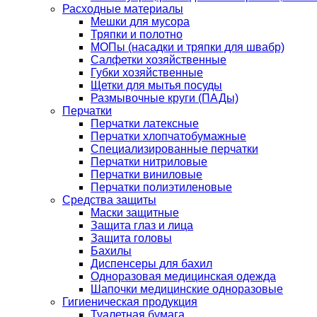
Расходные материалы
Мешки для мусора
Тряпки и полотно
МОПы (насадки и тряпки для швабр)
Салфетки хозяйственные
Губки хозяйственные
Щетки для мытья посуды
Размывочные круги (ПАДы)
Перчатки
Перчатки латексные
Перчатки хлопчатобумажные
Специализированные перчатки
Перчатки нитриловые
Перчатки виниловые
Перчатки полиэтиленовые
Средства защиты
Маски защитные
Защита глаз и лица
Защита головы
Бахилы
Диспенсеры для бахил
Одноразовая медицинская одежда
Шапочки медицинские одноразовые
Гигиеническая продукция
Туалетная бумага