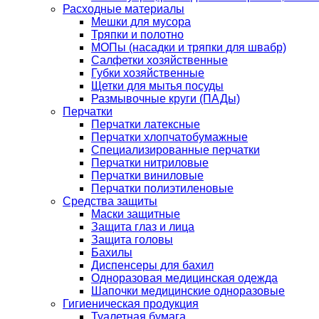
Расходные материалы
Мешки для мусора
Тряпки и полотно
МОПы (насадки и тряпки для швабр)
Салфетки хозяйственные
Губки хозяйственные
Щетки для мытья посуды
Размывочные круги (ПАДы)
Перчатки
Перчатки латексные
Перчатки хлопчатобумажные
Специализированные перчатки
Перчатки нитриловые
Перчатки виниловые
Перчатки полиэтиленовые
Средства защиты
Маски защитные
Защита глаз и лица
Защита головы
Бахилы
Диспенсеры для бахил
Одноразовая медицинская одежда
Шапочки медицинские одноразовые
Гигиеническая продукция
Туалетная бумага