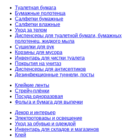
Туалетная бумага
Бумажные полотенца
Салфетки бумажные
Салфетки влажные
Уход за телом
Диспенсеры для туалетной бумаги, бумажных
полотенец, жидкого мыла
Сушилки для рук
Корзины для мусора
Инвентарь для чистки туалета
Покрытия на унитаз
Диспенсеры для антисептиков
Дезинфекционные туннели, посты
Клейкие ленты
Стрейч-плёнки
Посуда одноразовая
Фольга и бумага для выпечки
Декор и интерьер
Электротовары и освещение
Уход за обувью и одеждой
Инвентарь для складов и магазинов
Клей