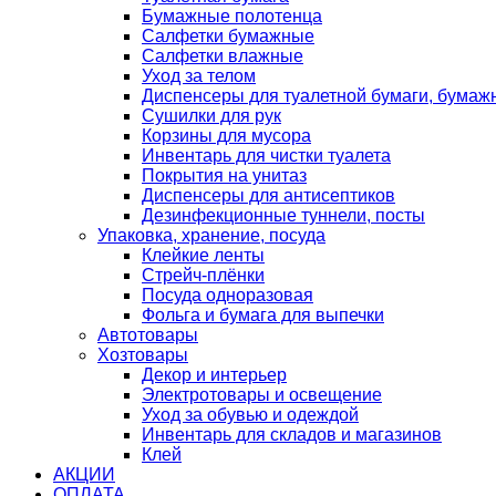
Бумажные полотенца
Салфетки бумажные
Салфетки влажные
Уход за телом
Диспенсеры для туалетной бумаги, бумаж
Сушилки для рук
Корзины для мусора
Инвентарь для чистки туалета
Покрытия на унитаз
Диспенсеры для антисептиков
Дезинфекционные туннели, посты
Упаковка, хранение, посуда
Клейкие ленты
Стрейч-плёнки
Посуда одноразовая
Фольга и бумага для выпечки
Автотовары
Хозтовары
Декор и интерьер
Электротовары и освещение
Уход за обувью и одеждой
Инвентарь для складов и магазинов
Клей
АКЦИИ
ОПЛАТА