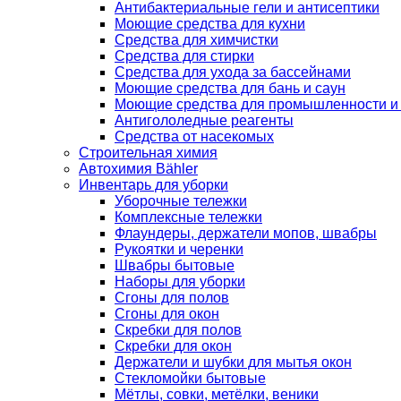
Антибактериальные гели и антисептики
Моющие средства для кухни
Средства для химчистки
Средства для стирки
Средства для ухода за бассейнами
Моющие средства для бань и саун
Моющие средства для промышленности и
Антигололедные реагенты
Средства от насекомых
Строительная химия
Автохимия Bähler
Инвентарь для уборки
Уборочные тележки
Комплексные тележки
Флаундеры, держатели мопов, швабры
Рукоятки и черенки
Швабры бытовые
Наборы для уборки
Сгоны для полов
Сгоны для окон
Скребки для полов
Скребки для окон
Держатели и шубки для мытья окон
Стекломойки бытовые
Мётлы, совки, метёлки, веники