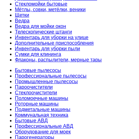
Стекломойки бытовые
Мётлы, совки, метёлки, веники
Щетки
Ведра
Ведра для мойки окон
Телескопические штанги
Инвентарь для уборки на улице
Дополнительные приспособления
Инвентарь для уборки пыли
Сумки для клининга
Флаконы, распылители, мерные тары
Бытовые пылесосы
Профессиональные пылесосы
Промышленные пылесосы
Пароочистители
Стеклоочистители
Поломоечные машины
Роторные машины
Подметальные машины
Коммунальная техника
Бытовые АВД
Профессиональные АВД
Оборудование для моек
Парогенераторы