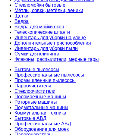
Стекломойки бытовые
Мётлы, совки, метёлки, веники
Щетки
Ведра
Ведра для мойки окон
Телескопические штанги
Инвентарь для уборки на улице
Дополнительные приспособления
Инвентарь для уборки пыли
Сумки для клининга
Флаконы, распылители, мерные тары
Бытовые пылесосы
Профессиональные пылесосы
Промышленные пылесосы
Пароочистители
Стеклоочистители
Поломоечные машины
Роторные машины
Подметальные машины
Коммунальная техника
Бытовые АВД
Профессиональные АВД
Оборудование для моек
Парогенераторы