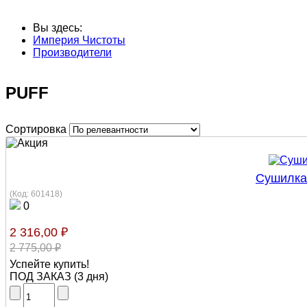
Вы здесь:
Империя Чистоты
Производители
PUFF
Сортировка
Сушилка 
(Код:
601418
)
0
2 316,00 ₽
2 775,00 ₽
Успейте купить!
ПОД ЗАКАЗ
(
3 дня
)