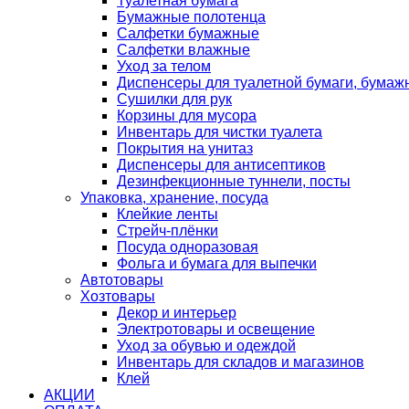
Туалетная бумага
Бумажные полотенца
Салфетки бумажные
Салфетки влажные
Уход за телом
Диспенсеры для туалетной бумаги, бумаж
Сушилки для рук
Корзины для мусора
Инвентарь для чистки туалета
Покрытия на унитаз
Диспенсеры для антисептиков
Дезинфекционные туннели, посты
Упаковка, хранение, посуда
Клейкие ленты
Стрейч-плёнки
Посуда одноразовая
Фольга и бумага для выпечки
Автотовары
Хозтовары
Декор и интерьер
Электротовары и освещение
Уход за обувью и одеждой
Инвентарь для складов и магазинов
Клей
АКЦИИ