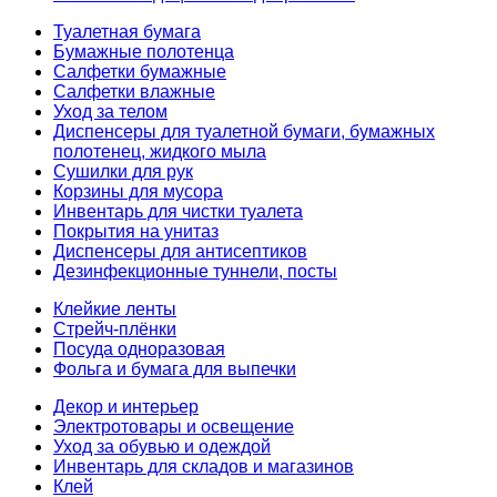
Туалетная бумага
Бумажные полотенца
Салфетки бумажные
Салфетки влажные
Уход за телом
Диспенсеры для туалетной бумаги, бумажных
полотенец, жидкого мыла
Сушилки для рук
Корзины для мусора
Инвентарь для чистки туалета
Покрытия на унитаз
Диспенсеры для антисептиков
Дезинфекционные туннели, посты
Клейкие ленты
Стрейч-плёнки
Посуда одноразовая
Фольга и бумага для выпечки
Декор и интерьер
Электротовары и освещение
Уход за обувью и одеждой
Инвентарь для складов и магазинов
Клей