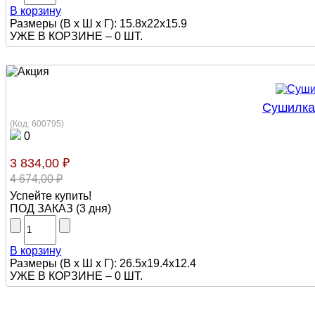
В корзину
Размеры (В х Ш х Г): 15.8x22x15.9
УЖЕ В КОРЗИНЕ –
0 ШТ.
Сушилка 
(Код:
600795
)
0
3 834,00 ₽
4 674,00 ₽
Успейте купить!
ПОД ЗАКАЗ
(
3 дня
)
В корзину
Размеры (В х Ш х Г): 26.5x19.4x12.4
УЖЕ В КОРЗИНЕ –
0 ШТ.