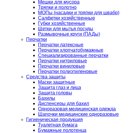
Мешки для мусора
Тряпки и полотно
МОПы (насадки и тряпки для швабр)
Салфетки хозяйственные
Губки хозяйственные
Щетки для мытья посуды
Размывочные круги (ПАДы)
Перчатки
Перчатки латексные
Перчатки хлопчатобумажные
Специализированные перчатки
Перчатки нитриловые
Перчатки виниловые
Перчатки полиэтиленовые
Средства защиты
Маски защитные
Защита глаз и лица
Защита головы
Бахилы
Диспенсеры для бахил
Одноразовая медицинская одежда
Шапочки медицинские одноразовые
Гигиеническая продукция
Туалетная бумага
Бумажные полотенца