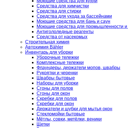
Моющие средства для кухни
Средства для химчистки
Средства для стирки
Средства для ухода за бассейнами
Моющие средства для бань и саун
Моющие средства для промышленности и
Антигололедные реагенты
Средства от насекомых
Строительная химия
Автохимия Bähler
Инвентарь для уборки
Уборочные тележки
Комплексные тележки
Флаундеры, держатели мопов, швабры
Рукоятки и черенки
Швабры бытовые
Наборы для уборки
Сгоны для полов
Сгоны для окон
Скребки для полов
Скребки для окон
Держатели и шубки для мытья окон
Стекломойки бытовые
Мётлы, совки, метёлки, веники
Щетки