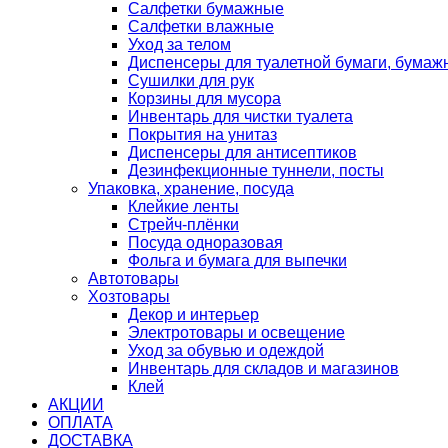
Салфетки бумажные
Салфетки влажные
Уход за телом
Диспенсеры для туалетной бумаги, бумаж
Сушилки для рук
Корзины для мусора
Инвентарь для чистки туалета
Покрытия на унитаз
Диспенсеры для антисептиков
Дезинфекционные туннели, посты
Упаковка, хранение, посуда
Клейкие ленты
Стрейч-плёнки
Посуда одноразовая
Фольга и бумага для выпечки
Автотовары
Хозтовары
Декор и интерьер
Электротовары и освещение
Уход за обувью и одеждой
Инвентарь для складов и магазинов
Клей
АКЦИИ
ОПЛАТА
ДОСТАВКА