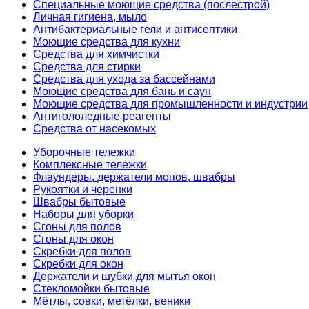
Специальные моющие средства (послестрой)
Личная гигиена, мыло
Антибактериальные гели и антисептики
Моющие средства для кухни
Средства для химчистки
Средства для стирки
Средства для ухода за бассейнами
Моющие средства для бань и саун
Моющие средства для промышленности и индустрии
Антигололедные реагенты
Средства от насекомых
Уборочные тележки
Комплексные тележки
Флаундеры, держатели мопов, швабры
Рукоятки и черенки
Швабры бытовые
Наборы для уборки
Сгоны для полов
Сгоны для окон
Скребки для полов
Скребки для окон
Держатели и шубки для мытья окон
Стекломойки бытовые
Мётлы, совки, метёлки, веники