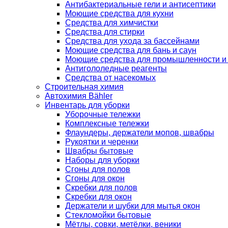
Антибактериальные гели и антисептики
Моющие средства для кухни
Средства для химчистки
Средства для стирки
Средства для ухода за бассейнами
Моющие средства для бань и саун
Моющие средства для промышленности и
Антигололедные реагенты
Средства от насекомых
Строительная химия
Автохимия Bähler
Инвентарь для уборки
Уборочные тележки
Комплексные тележки
Флаундеры, держатели мопов, швабры
Рукоятки и черенки
Швабры бытовые
Наборы для уборки
Сгоны для полов
Сгоны для окон
Скребки для полов
Скребки для окон
Держатели и шубки для мытья окон
Стекломойки бытовые
Мётлы, совки, метёлки, веники