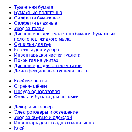
Туалетная бумага
Бумажные полотенца
Салфетки бумажные
Салфетки влажные
Уход за телом
Диспенсеры для туалетной бумаги, бумажных
полотенец, жидкого мыла
Сушилки для рук
Корзины для мусора
Инвентарь для чистки туалета
Покрытия на унитаз
Диспенсеры для антисептиков
Дезинфекционные туннели, посты
Клейкие ленты
Стрейч-плёнки
Посуда одноразовая
Фольга и бумага для выпечки
Декор и интерьер
Электротовары и освещение
Уход за обувью и одеждой
Инвентарь для складов и магазинов
Клей