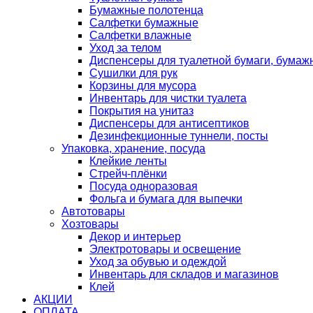
Бумажные полотенца
Салфетки бумажные
Салфетки влажные
Уход за телом
Диспенсеры для туалетной бумаги, бумаж
Сушилки для рук
Корзины для мусора
Инвентарь для чистки туалета
Покрытия на унитаз
Диспенсеры для антисептиков
Дезинфекционные туннели, посты
Упаковка, хранение, посуда
Клейкие ленты
Стрейч-плёнки
Посуда одноразовая
Фольга и бумага для выпечки
Автотовары
Хозтовары
Декор и интерьер
Электротовары и освещение
Уход за обувью и одеждой
Инвентарь для складов и магазинов
Клей
АКЦИИ
ОПЛАТА