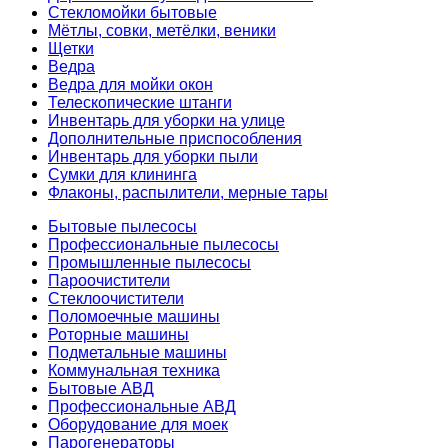
Стекломойки бытовые
Мётлы, совки, метёлки, веники
Щетки
Ведра
Ведра для мойки окон
Телескопические штанги
Инвентарь для уборки на улице
Дополнительные приспособления
Инвентарь для уборки пыли
Сумки для клининга
Флаконы, распылители, мерные тары
Бытовые пылесосы
Профессиональные пылесосы
Промышленные пылесосы
Пароочистители
Стеклоочистители
Поломоечные машины
Роторные машины
Подметальные машины
Коммунальная техника
Бытовые АВД
Профессиональные АВД
Оборудование для моек
Парогенераторы