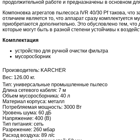
продолжительной работе и предназначены в основном дл
Компоновка агрегатов пылесоса IVR 40/30 Pf такова, что
отличием является то, что аппарат сразу комплектуется 
приобретаются дополнительно. Это обусловлено тем, что 
которые могут быть в разной степени устойчивы к воздейст
Комплектация
устройство для ручной очистки фильтра
мусоросборник
Производитель:
KARCHER
Вес:
126.00 кг.
Тип
:
универсальные промышленные пылесо
Длина сетевого кабеля
:
7 м
Объем мусоросборника
:
40 л
Материал корпуса
:
металл
Потребляемая мощность
:
3000 Вт
Уровень шума
:
60 дБ
Напряжение
:
400 (В)
Тип питания
:
сеть
Разрежение
:
260 мбар
Расход воздуха
:
89 л/с