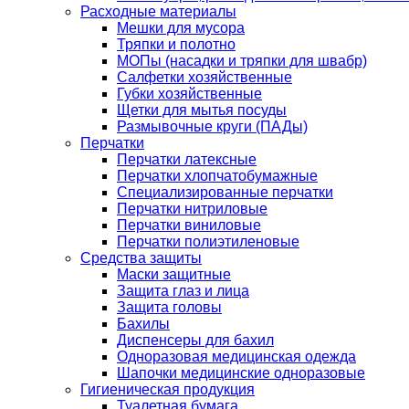
Расходные материалы
Мешки для мусора
Тряпки и полотно
МОПы (насадки и тряпки для швабр)
Салфетки хозяйственные
Губки хозяйственные
Щетки для мытья посуды
Размывочные круги (ПАДы)
Перчатки
Перчатки латексные
Перчатки хлопчатобумажные
Специализированные перчатки
Перчатки нитриловые
Перчатки виниловые
Перчатки полиэтиленовые
Средства защиты
Маски защитные
Защита глаз и лица
Защита головы
Бахилы
Диспенсеры для бахил
Одноразовая медицинская одежда
Шапочки медицинские одноразовые
Гигиеническая продукция
Туалетная бумага