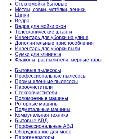
Стекломойки бытовые
Мётлы, совки, метёлки, веники
Щетки
Ведра
Ведра для мойки окон
Телескопические штанги
Инвентарь для уборки на улице
Дополнительные приспособления
Инвентарь для уборки пыли
Сумки для клининга
Флаконы, распылители, мерные тары
Бытовые пылесосы
Профессиональные пылесосы
Промышленные пылесосы
Пароочистители
Стеклоочистители
Поломоечные машины
Роторные машины
Подметальные машины
Коммунальная техника
Бытовые АВД
Профессиональные АВД
Оборудование для моек
Парогенераторы