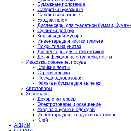
Бумажные полотенца
Салфетки бумажные
Салфетки влажные
Уход за телом
Диспенсеры для туалетной бумаги, бумаж
Сушилки для рук
Корзины для мусора
Инвентарь для чистки туалета
Покрытия на унитаз
Диспенсеры для антисептиков
Дезинфекционные туннели, посты
Упаковка, хранение, посуда
Клейкие ленты
Стрейч-плёнки
Посуда одноразовая
Фольга и бумага для выпечки
Автотовары
Хозтовары
Декор и интерьер
Электротовары и освещение
Уход за обувью и одеждой
Инвентарь для складов и магазинов
Клей
АКЦИИ
ОПЛАТА