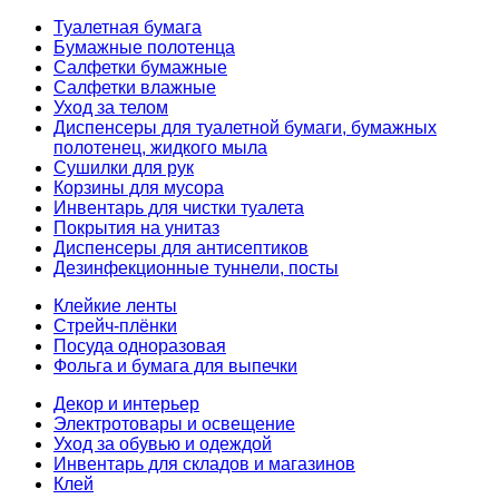
Туалетная бумага
Бумажные полотенца
Салфетки бумажные
Салфетки влажные
Уход за телом
Диспенсеры для туалетной бумаги, бумажных
полотенец, жидкого мыла
Сушилки для рук
Корзины для мусора
Инвентарь для чистки туалета
Покрытия на унитаз
Диспенсеры для антисептиков
Дезинфекционные туннели, посты
Клейкие ленты
Стрейч-плёнки
Посуда одноразовая
Фольга и бумага для выпечки
Декор и интерьер
Электротовары и освещение
Уход за обувью и одеждой
Инвентарь для складов и магазинов
Клей