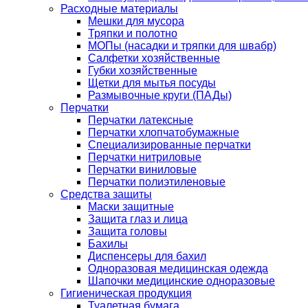
Расходные материалы
Мешки для мусора
Тряпки и полотно
МОПы (насадки и тряпки для швабр)
Салфетки хозяйственные
Губки хозяйственные
Щетки для мытья посуды
Размывочные круги (ПАДы)
Перчатки
Перчатки латексные
Перчатки хлопчатобумажные
Специализированные перчатки
Перчатки нитриловые
Перчатки виниловые
Перчатки полиэтиленовые
Средства защиты
Маски защитные
Защита глаз и лица
Защита головы
Бахилы
Диспенсеры для бахил
Одноразовая медицинская одежда
Шапочки медицинские одноразовые
Гигиеническая продукция
Туалетная бумага