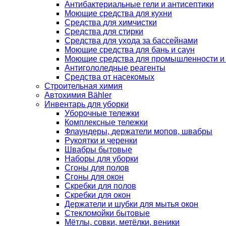
Антибактериальные гели и антисептики
Моющие средства для кухни
Средства для химчистки
Средства для стирки
Средства для ухода за бассейнами
Моющие средства для бань и саун
Моющие средства для промышленности и
Антигололедные реагенты
Средства от насекомых
Строительная химия
Автохимия Bähler
Инвентарь для уборки
Уборочные тележки
Комплексные тележки
Флаундеры, держатели мопов, швабры
Рукоятки и черенки
Швабры бытовые
Наборы для уборки
Сгоны для полов
Сгоны для окон
Скребки для полов
Скребки для окон
Держатели и шубки для мытья окон
Стекломойки бытовые
Мётлы, совки, метёлки, веники