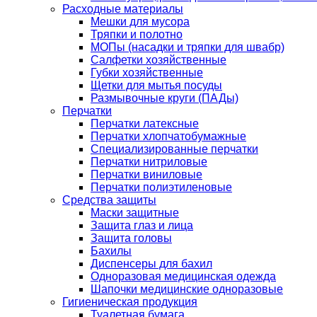
Расходные материалы
Мешки для мусора
Тряпки и полотно
МОПы (насадки и тряпки для швабр)
Салфетки хозяйственные
Губки хозяйственные
Щетки для мытья посуды
Размывочные круги (ПАДы)
Перчатки
Перчатки латексные
Перчатки хлопчатобумажные
Специализированные перчатки
Перчатки нитриловые
Перчатки виниловые
Перчатки полиэтиленовые
Средства защиты
Маски защитные
Защита глаз и лица
Защита головы
Бахилы
Диспенсеры для бахил
Одноразовая медицинская одежда
Шапочки медицинские одноразовые
Гигиеническая продукция
Туалетная бумага