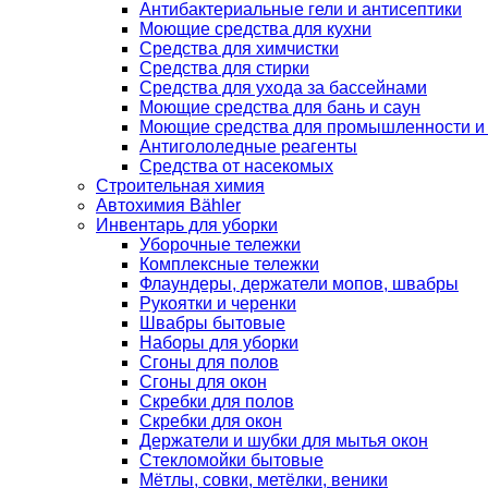
Антибактериальные гели и антисептики
Моющие средства для кухни
Средства для химчистки
Средства для стирки
Средства для ухода за бассейнами
Моющие средства для бань и саун
Моющие средства для промышленности и
Антигололедные реагенты
Средства от насекомых
Строительная химия
Автохимия Bähler
Инвентарь для уборки
Уборочные тележки
Комплексные тележки
Флаундеры, держатели мопов, швабры
Рукоятки и черенки
Швабры бытовые
Наборы для уборки
Сгоны для полов
Сгоны для окон
Скребки для полов
Скребки для окон
Держатели и шубки для мытья окон
Стекломойки бытовые
Мётлы, совки, метёлки, веники