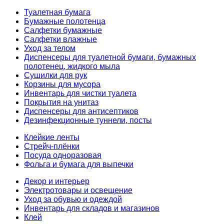
Туалетная бумага
Бумажные полотенца
Салфетки бумажные
Салфетки влажные
Уход за телом
Диспенсеры для туалетной бумаги, бумажных
полотенец, жидкого мыла
Сушилки для рук
Корзины для мусора
Инвентарь для чистки туалета
Покрытия на унитаз
Диспенсеры для антисептиков
Дезинфекционные туннели, посты
Клейкие ленты
Стрейч-плёнки
Посуда одноразовая
Фольга и бумага для выпечки
Декор и интерьер
Электротовары и освещение
Уход за обувью и одеждой
Инвентарь для складов и магазинов
Клей