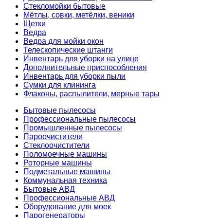
Стекломойки бытовые
Мётлы, совки, метёлки, веники
Щетки
Ведра
Ведра для мойки окон
Телескопические штанги
Инвентарь для уборки на улице
Дополнительные приспособления
Инвентарь для уборки пыли
Сумки для клининга
Флаконы, распылители, мерные тары
Бытовые пылесосы
Профессиональные пылесосы
Промышленные пылесосы
Пароочистители
Стеклоочистители
Поломоечные машины
Роторные машины
Подметальные машины
Коммунальная техника
Бытовые АВД
Профессиональные АВД
Оборудование для моек
Парогенераторы