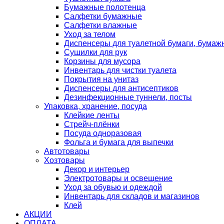
Бумажные полотенца
Салфетки бумажные
Салфетки влажные
Уход за телом
Диспенсеры для туалетной бумаги, бумаж
Сушилки для рук
Корзины для мусора
Инвентарь для чистки туалета
Покрытия на унитаз
Диспенсеры для антисептиков
Дезинфекционные туннели, посты
Упаковка, хранение, посуда
Клейкие ленты
Стрейч-плёнки
Посуда одноразовая
Фольга и бумага для выпечки
Автотовары
Хозтовары
Декор и интерьер
Электротовары и освещение
Уход за обувью и одеждой
Инвентарь для складов и магазинов
Клей
АКЦИИ
ОПЛАТА