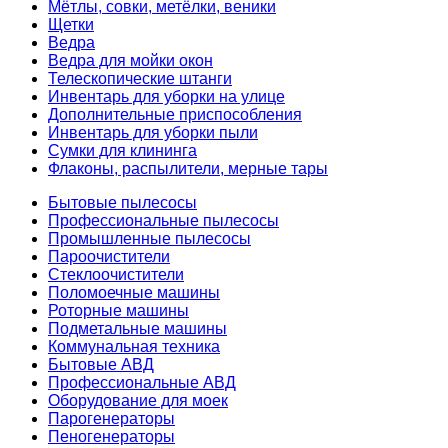
Мётлы, совки, метёлки, веники
Щетки
Ведра
Ведра для мойки окон
Телескопические штанги
Инвентарь для уборки на улице
Дополнительные приспособления
Инвентарь для уборки пыли
Сумки для клининга
Флаконы, распылители, мерные тары
Бытовые пылесосы
Профессиональные пылесосы
Промышленные пылесосы
Пароочистители
Стеклоочистители
Поломоечные машины
Роторные машины
Подметальные машины
Коммунальная техника
Бытовые АВД
Профессиональные АВД
Оборудование для моек
Парогенераторы
Пеногенераторы