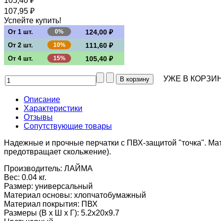
105,40 ₽
107,95 ₽
Успейте купить!
От 1 шт.
0%
124,00 ₽
От 2 шт.
10%
111,60 ₽
От 4 шт.
15%
105,40 ₽
УЖЕ В КОРЗИН
Описание
Характеристики
Отзывы
Сопутствующие товары
Надежные и прочные перчатки с ПВХ-защитой "точка". Ма
предотвращает скольжение).
Производитель:
ЛАЙМА
Вес:
0.04 кг.
Размер
:
универсальный
Материал основы
:
хлопчатобумажный
Материал покрытия
:
ПВХ
Размеры (В х Ш х Г)
:
5.2x20x9.7