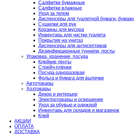
Салфетки бумажные
Салфетки влажные
Уход за телом
Диспенсеры для туалетной бумаги, бумаж
Сушилки для рук
Корзины для мусора
Инвентарь для чистки туалета
Покрытия на унитаз
Диспенсеры для антисептиков
Дезинфекционные туннели, посты
Упаковка, хранение, посуда
Клейкие ленты
Стрейч-плёнки
Посуда одноразовая
Фольга и бумага для выпечки
Автотовары
Хозтовары
Декор и интерьер
Электротовары и освещение
Уход за обувью и одеждой
Инвентарь для складов и магазинов
Клей
АКЦИИ
ОПЛАТА
ДОСТАВКА