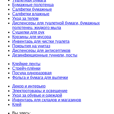
Туалетная бумага
Бумажные полотенца
Салфетки бумажные
Салфетки влажные
Уход за телом
Диспенсеры для туалетной бумаги, бумажных
полотенец, жидкого мыла
Сушилки для рук
Корзины для мусора
Инвентарь для чистки туалета
Покрытия на унитаз
Диспенсеры для антисептиков
Дезинфекционные туннели, посты
Клейкие ленты
Стрейч-плёнки
Посуда одноразовая
Фольга и бумага для выпечки
Декор и интерьер
Электротовары и освещение
Уход за обувью и одеждой
Инвентарь для складов и магазинов
Клей
Вы здесь: