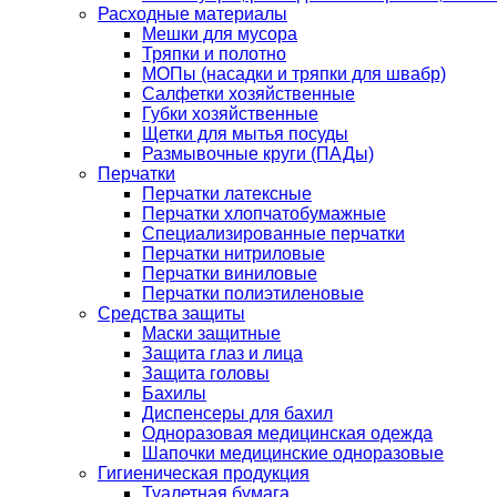
Расходные материалы
Мешки для мусора
Тряпки и полотно
МОПы (насадки и тряпки для швабр)
Салфетки хозяйственные
Губки хозяйственные
Щетки для мытья посуды
Размывочные круги (ПАДы)
Перчатки
Перчатки латексные
Перчатки хлопчатобумажные
Специализированные перчатки
Перчатки нитриловые
Перчатки виниловые
Перчатки полиэтиленовые
Средства защиты
Маски защитные
Защита глаз и лица
Защита головы
Бахилы
Диспенсеры для бахил
Одноразовая медицинская одежда
Шапочки медицинские одноразовые
Гигиеническая продукция
Туалетная бумага