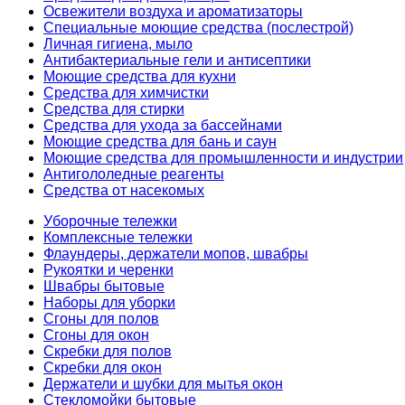
Освежители воздуха и ароматизаторы
Специальные моющие средства (послестрой)
Личная гигиена, мыло
Антибактериальные гели и антисептики
Моющие средства для кухни
Средства для химчистки
Средства для стирки
Средства для ухода за бассейнами
Моющие средства для бань и саун
Моющие средства для промышленности и индустрии
Антигололедные реагенты
Средства от насекомых
Уборочные тележки
Комплексные тележки
Флаундеры, держатели мопов, швабры
Рукоятки и черенки
Швабры бытовые
Наборы для уборки
Сгоны для полов
Сгоны для окон
Скребки для полов
Скребки для окон
Держатели и шубки для мытья окон
Стекломойки бытовые