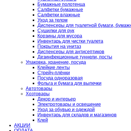
Бумажные полотенца
Салфетки бумажные
Салфетки влажные
Уход за телом
Диспенсеры для туалетной бумаги, бумаж
Сушилки для рук
Корзины для мусора
Инвентарь для чистки туалета
Покрытия на унитаз
Диспенсеры для антисептиков
Дезинфекционные туннели, посты
Упаковка, хранение, посуда
Клейкие ленты
Стрейч-плёнки
Посуда одноразовая
Фольга и бумага для выпечки
Автотовары
Хозтовары
Декор и интерьер
Электротовары и освещение
Уход за обувью и одеждой
Инвентарь для складов и магазинов
Клей
АКЦИИ
ОПЛАТА