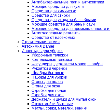
Антибактериальные гели и антисептики
Моющие средства для кухни
Средства для химчистки
Средства для стирки
Средства для ухода за бассейнами
Моющие средства для бань и саун
Моющие средства для промышленности и
Антигололедные реагенты
Средства от насекомых
Строительная химия
Автохимия Bähler
Инвентарь для уборки
Уборочные тележки
Комплексные тележки
Флаундеры, держатели мопов, швабры
Рукоятки и черенки
Швабры бытовые
Наборы для уборки
Сгоны для полов
Сгоны для окон
Скребки для полов
Скребки для окон
Держатели и шубки для мытья окон
Стекломойки бытовые
Мётлы, совки, метёлки, веники