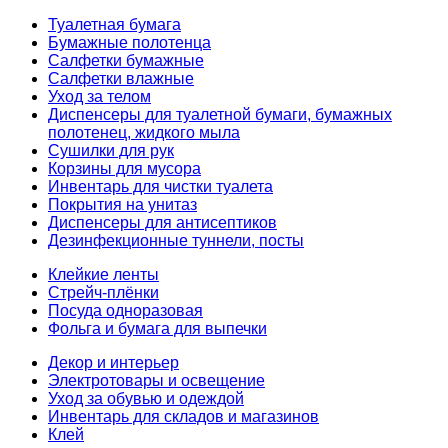
Туалетная бумага
Бумажные полотенца
Салфетки бумажные
Салфетки влажные
Уход за телом
Диспенсеры для туалетной бумаги, бумажных
полотенец, жидкого мыла
Сушилки для рук
Корзины для мусора
Инвентарь для чистки туалета
Покрытия на унитаз
Диспенсеры для антисептиков
Дезинфекционные туннели, посты
Клейкие ленты
Стрейч-плёнки
Посуда одноразовая
Фольга и бумага для выпечки
Декор и интерьер
Электротовары и освещение
Уход за обувью и одеждой
Инвентарь для складов и магазинов
Клей