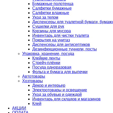
Бумажные полотенца
Салфетки бумажные
Салфетки влажные
Уход за телом
Диспенсеры для туалетной бумаги, бумаж
Сушилки для рук
Корзины для мусора
Инвентарь для чистки туалета
Покрытия на унитаз
Диспенсеры для антисептиков
Дезинфекционные туннели, посты
Упаковка, хранение, посуда
Клейкие ленты
Стрейч-плёнки
Посуда одноразовая
Фольга и бумага для выпечки
Автотовары
Хозтовары
Декор и интерьер
Электротовары и освещение
Уход за обувью и одеждой
Инвентарь для складов и магазинов
Клей
АКЦИИ
ОПЛАТА