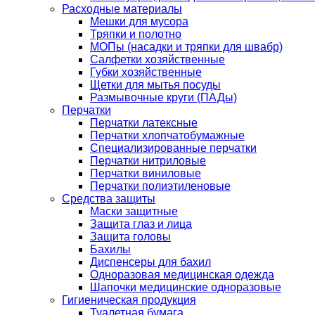
Расходные материалы
Мешки для мусора
Тряпки и полотно
МОПы (насадки и тряпки для швабр)
Салфетки хозяйственные
Губки хозяйственные
Щетки для мытья посуды
Размывочные круги (ПАДы)
Перчатки
Перчатки латексные
Перчатки хлопчатобумажные
Специализированные перчатки
Перчатки нитриловые
Перчатки виниловые
Перчатки полиэтиленовые
Средства защиты
Маски защитные
Защита глаз и лица
Защита головы
Бахилы
Диспенсеры для бахил
Одноразовая медицинская одежда
Шапочки медицинские одноразовые
Гигиеническая продукция
Туалетная бумага