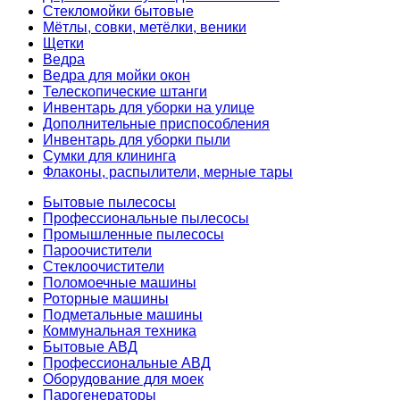
Стекломойки бытовые
Мётлы, совки, метёлки, веники
Щетки
Ведра
Ведра для мойки окон
Телескопические штанги
Инвентарь для уборки на улице
Дополнительные приспособления
Инвентарь для уборки пыли
Сумки для клининга
Флаконы, распылители, мерные тары
Бытовые пылесосы
Профессиональные пылесосы
Промышленные пылесосы
Пароочистители
Стеклоочистители
Поломоечные машины
Роторные машины
Подметальные машины
Коммунальная техника
Бытовые АВД
Профессиональные АВД
Оборудование для моек
Парогенераторы