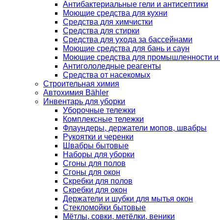
Антибактериальные гели и антисептики
Моющие средства для кухни
Средства для химчистки
Средства для стирки
Средства для ухода за бассейнами
Моющие средства для бань и саун
Моющие средства для промышленности и
Антигололедные реагенты
Средства от насекомых
Строительная химия
Автохимия Bähler
Инвентарь для уборки
Уборочные тележки
Комплексные тележки
Флаундеры, держатели мопов, швабры
Рукоятки и черенки
Швабры бытовые
Наборы для уборки
Сгоны для полов
Сгоны для окон
Скребки для полов
Скребки для окон
Держатели и шубки для мытья окон
Стекломойки бытовые
Мётлы, совки, метёлки, веники