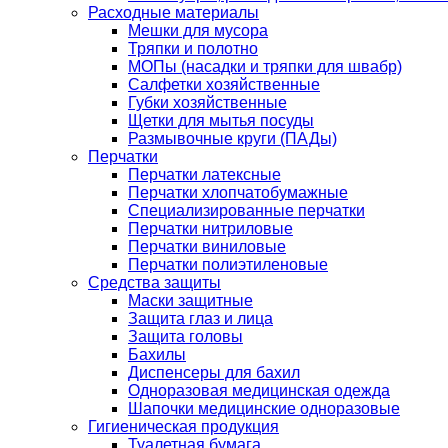
Расходные материалы
Мешки для мусора
Тряпки и полотно
МОПы (насадки и тряпки для швабр)
Салфетки хозяйственные
Губки хозяйственные
Щетки для мытья посуды
Размывочные круги (ПАДы)
Перчатки
Перчатки латексные
Перчатки хлопчатобумажные
Специализированные перчатки
Перчатки нитриловые
Перчатки виниловые
Перчатки полиэтиленовые
Средства защиты
Маски защитные
Защита глаз и лица
Защита головы
Бахилы
Диспенсеры для бахил
Одноразовая медицинская одежда
Шапочки медицинские одноразовые
Гигиеническая продукция
Туалетная бумага