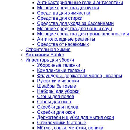
Антибактериальные гели и антисептики
Моющие средства для кухни
Средства для химчистки
Средства для стирки
Средства для ухода за бассейнами
Моющие средства для бань и саун
Моющие средства для промышленности и
Антигололедные реагенты
Средства от насекомых
Строительная химия
Автохимия Bähler
Инвентарь для уборки
Уборочные тележки
Комплексные тележки
Флаундеры, держатели мопов, швабры
Рукоятки и черенки
Швабры бытовые
Наборы для уборки
Сгоны для полов
Сгоны для окон
Скребки для полов
Скребки для окон
Держатели и шубки для мытья окон
Стекломойки бытовые
Мётлы, совки, метёлки, веники