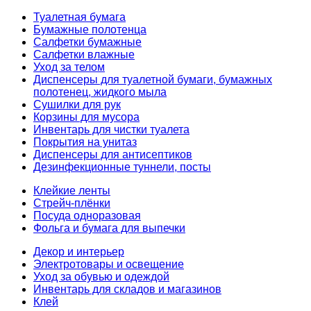
Туалетная бумага
Бумажные полотенца
Салфетки бумажные
Салфетки влажные
Уход за телом
Диспенсеры для туалетной бумаги, бумажных
полотенец, жидкого мыла
Сушилки для рук
Корзины для мусора
Инвентарь для чистки туалета
Покрытия на унитаз
Диспенсеры для антисептиков
Дезинфекционные туннели, посты
Клейкие ленты
Стрейч-плёнки
Посуда одноразовая
Фольга и бумага для выпечки
Декор и интерьер
Электротовары и освещение
Уход за обувью и одеждой
Инвентарь для складов и магазинов
Клей