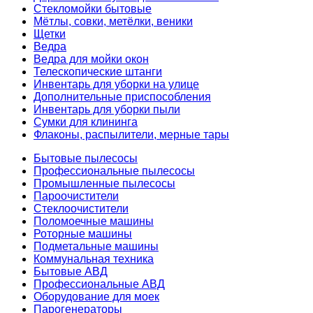
Стекломойки бытовые
Мётлы, совки, метёлки, веники
Щетки
Ведра
Ведра для мойки окон
Телескопические штанги
Инвентарь для уборки на улице
Дополнительные приспособления
Инвентарь для уборки пыли
Сумки для клининга
Флаконы, распылители, мерные тары
Бытовые пылесосы
Профессиональные пылесосы
Промышленные пылесосы
Пароочистители
Стеклоочистители
Поломоечные машины
Роторные машины
Подметальные машины
Коммунальная техника
Бытовые АВД
Профессиональные АВД
Оборудование для моек
Парогенераторы