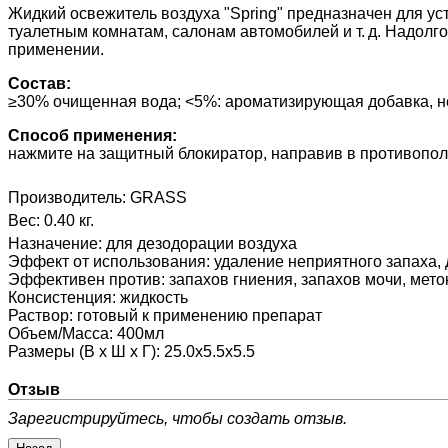
Жидкий освежитель воздуха "Spring" предназначен для у
туалетным комнатам, салонам автомобилей и т. д. Надолг
применении.
Состав:
≥30% очищенная вода; <5%: ароматизирующая добавка, не
Способ применения:
нажмите на защитный блокиратор, направив в противопол
Производитель:
GRASS
Вес:
0.40 кг.
Назначение
:
для дезодорации воздуха
Эффект от использования
:
удаление неприятного запаха,
Эффективен против
:
запахов гниения, запахов мочи, мето
Консистенция
:
жидкость
Раствор
:
готовый к применению препарат
Объем/Масса
:
400мл
Размеры (В х Ш х Г)
:
25.0х5.5х5.5
Отзыв
Зарегистрируйтесь, чтобы создать отзыв.