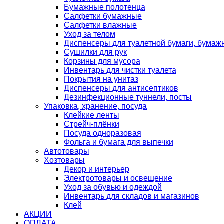
Бумажные полотенца
Салфетки бумажные
Салфетки влажные
Уход за телом
Диспенсеры для туалетной бумаги, бумаж
Сушилки для рук
Корзины для мусора
Инвентарь для чистки туалета
Покрытия на унитаз
Диспенсеры для антисептиков
Дезинфекционные туннели, посты
Упаковка, хранение, посуда
Клейкие ленты
Стрейч-плёнки
Посуда одноразовая
Фольга и бумага для выпечки
Автотовары
Хозтовары
Декор и интерьер
Электротовары и освещение
Уход за обувью и одеждой
Инвентарь для складов и магазинов
Клей
АКЦИИ
ОПЛАТА