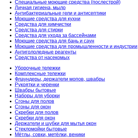
Специальные моющие средства (послестрой)
Личная гигиена, мыло
Антибактериальные гели и антисептики
Моющие средства для кухни
Средства для химчистки
Средства для стирки
Средства для ухода за бассейнами
Моющие средства для бань и саун
Моющие средства для промышленности и индустрии
Антигололедные реагенты
Средства от насекомых
Уборочные тележки
Комплексные тележки
Флаундеры, держатели мопов, швабры
Рукоятки и черенки
Швабры бытовые
Наборы для уборки
Сгоны для полов
Сгоны для окон
Скребки для полов
Скребки для окон
Держатели и шубки для мытья окон
Стекломойки бытовые
Мётлы, совки, метёлки, веники