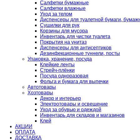
Салфетки бумажные
Салфетки влажные
Уход за телом
Диспенсеры для туалетной бумаги, бумаж
Сушилки для рук
Корзины для мусора
Инвентарь для чистки туалета
Покрытия на унитаз
Диспенсеры для антисептиков
Дезинфекционные туннели, посты
Упаковка, хранение, посуда
Клейкие ленты
Стрейч-плёнки
Посуда одноразовая
Фольга и бумага для выпечки
Автотовары
Хозтовары
Декор и интерьер
Электротовары и освещение
Уход за обувью и одеждой
Инвентарь для складов и магазинов
Клей
АКЦИИ
ОПЛАТА
ДОСТАВКА