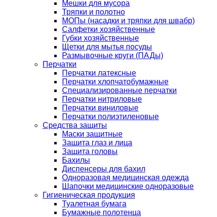
Мешки для мусора
Тряпки и полотно
МОПы (насадки и тряпки для швабр)
Салфетки хозяйственные
Губки хозяйственные
Щетки для мытья посуды
Размывочные круги (ПАДы)
Перчатки
Перчатки латексные
Перчатки хлопчатобумажные
Специализированные перчатки
Перчатки нитриловые
Перчатки виниловые
Перчатки полиэтиленовые
Средства защиты
Маски защитные
Защита глаз и лица
Защита головы
Бахилы
Диспенсеры для бахил
Одноразовая медицинская одежда
Шапочки медицинские одноразовые
Гигиеническая продукция
Туалетная бумага
Бумажные полотенца