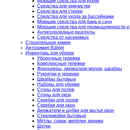
Моющие средства для кухни
Средства для химчистки
Средства для стирки
Средства для ухода за бассейнами
Моющие средства для бань и саун
Моющие средства для промышленности и
Антигололедные реагенты
Средства от насекомых
Строительная химия
Автохимия Bähler
Инвентарь для уборки
Уборочные тележки
Комплексные тележки
Флаундеры, держатели мопов, швабры
Рукоятки и черенки
Швабры бытовые
Наборы для уборки
Сгоны для полов
Сгоны для окон
Скребки для полов
Скребки для окон
Держатели и шубки для мытья окон
Стекломойки бытовые
Мётлы, совки, метёлки, веники
Щетки