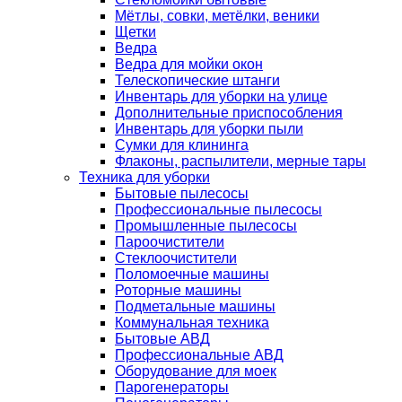
Мётлы, совки, метёлки, веники
Щетки
Ведра
Ведра для мойки окон
Телескопические штанги
Инвентарь для уборки на улице
Дополнительные приспособления
Инвентарь для уборки пыли
Сумки для клининга
Флаконы, распылители, мерные тары
Техника для уборки
Бытовые пылесосы
Профессиональные пылесосы
Промышленные пылесосы
Пароочистители
Стеклоочистители
Поломоечные машины
Роторные машины
Подметальные машины
Коммунальная техника
Бытовые АВД
Профессиональные АВД
Оборудование для моек
Парогенераторы