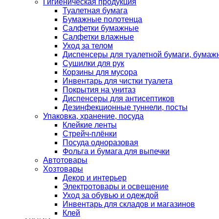
Гигиеническая продукция
Туалетная бумага
Бумажные полотенца
Салфетки бумажные
Салфетки влажные
Уход за телом
Диспенсеры для туалетной бумаги, бумаж
Сушилки для рук
Корзины для мусора
Инвентарь для чистки туалета
Покрытия на унитаз
Диспенсеры для антисептиков
Дезинфекционные туннели, посты
Упаковка, хранение, посуда
Клейкие ленты
Стрейч-плёнки
Посуда одноразовая
Фольга и бумага для выпечки
Автотовары
Хозтовары
Декор и интерьер
Электротовары и освещение
Уход за обувью и одеждой
Инвентарь для складов и магазинов
Клей