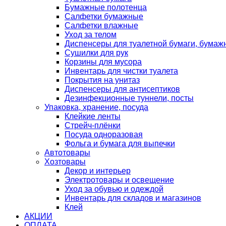
Бумажные полотенца
Салфетки бумажные
Салфетки влажные
Уход за телом
Диспенсеры для туалетной бумаги, бумаж
Сушилки для рук
Корзины для мусора
Инвентарь для чистки туалета
Покрытия на унитаз
Диспенсеры для антисептиков
Дезинфекционные туннели, посты
Упаковка, хранение, посуда
Клейкие ленты
Стрейч-плёнки
Посуда одноразовая
Фольга и бумага для выпечки
Автотовары
Хозтовары
Декор и интерьер
Электротовары и освещение
Уход за обувью и одеждой
Инвентарь для складов и магазинов
Клей
АКЦИИ
ОПЛАТА