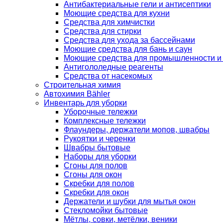
Антибактериальные гели и антисептики
Моющие средства для кухни
Средства для химчистки
Средства для стирки
Средства для ухода за бассейнами
Моющие средства для бань и саун
Моющие средства для промышленности и
Антигололедные реагенты
Средства от насекомых
Строительная химия
Автохимия Bähler
Инвентарь для уборки
Уборочные тележки
Комплексные тележки
Флаундеры, держатели мопов, швабры
Рукоятки и черенки
Швабры бытовые
Наборы для уборки
Сгоны для полов
Сгоны для окон
Скребки для полов
Скребки для окон
Держатели и шубки для мытья окон
Стекломойки бытовые
Мётлы, совки, метёлки, веники