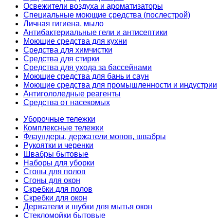
Освежители воздуха и ароматизаторы
Специальные моющие средства (послестрой)
Личная гигиена, мыло
Антибактериальные гели и антисептики
Моющие средства для кухни
Средства для химчистки
Средства для стирки
Средства для ухода за бассейнами
Моющие средства для бань и саун
Моющие средства для промышленности и индустрии
Антигололедные реагенты
Средства от насекомых
Уборочные тележки
Комплексные тележки
Флаундеры, держатели мопов, швабры
Рукоятки и черенки
Швабры бытовые
Наборы для уборки
Сгоны для полов
Сгоны для окон
Скребки для полов
Скребки для окон
Держатели и шубки для мытья окон
Стекломойки бытовые