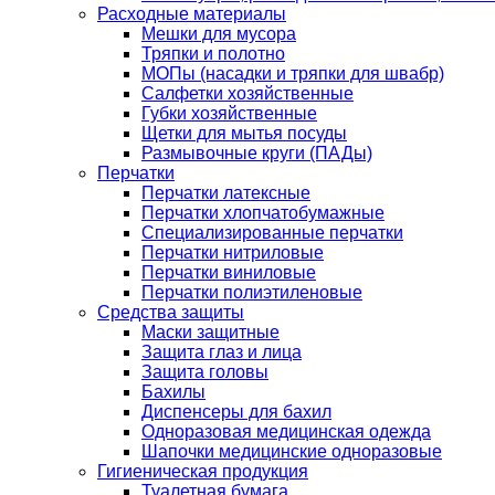
Расходные материалы
Мешки для мусора
Тряпки и полотно
МОПы (насадки и тряпки для швабр)
Салфетки хозяйственные
Губки хозяйственные
Щетки для мытья посуды
Размывочные круги (ПАДы)
Перчатки
Перчатки латексные
Перчатки хлопчатобумажные
Специализированные перчатки
Перчатки нитриловые
Перчатки виниловые
Перчатки полиэтиленовые
Средства защиты
Маски защитные
Защита глаз и лица
Защита головы
Бахилы
Диспенсеры для бахил
Одноразовая медицинская одежда
Шапочки медицинские одноразовые
Гигиеническая продукция
Туалетная бумага