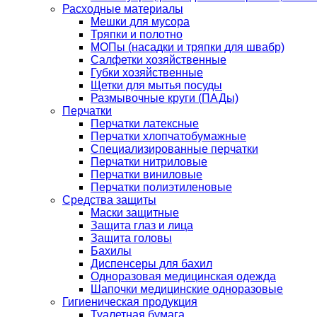
Расходные материалы
Мешки для мусора
Тряпки и полотно
МОПы (насадки и тряпки для швабр)
Салфетки хозяйственные
Губки хозяйственные
Щетки для мытья посуды
Размывочные круги (ПАДы)
Перчатки
Перчатки латексные
Перчатки хлопчатобумажные
Специализированные перчатки
Перчатки нитриловые
Перчатки виниловые
Перчатки полиэтиленовые
Средства защиты
Маски защитные
Защита глаз и лица
Защита головы
Бахилы
Диспенсеры для бахил
Одноразовая медицинская одежда
Шапочки медицинские одноразовые
Гигиеническая продукция
Туалетная бумага