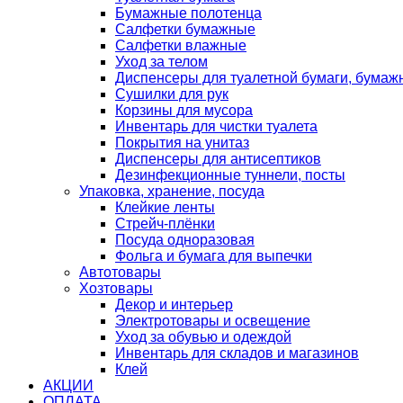
Бумажные полотенца
Салфетки бумажные
Салфетки влажные
Уход за телом
Диспенсеры для туалетной бумаги, бумаж
Сушилки для рук
Корзины для мусора
Инвентарь для чистки туалета
Покрытия на унитаз
Диспенсеры для антисептиков
Дезинфекционные туннели, посты
Упаковка, хранение, посуда
Клейкие ленты
Стрейч-плёнки
Посуда одноразовая
Фольга и бумага для выпечки
Автотовары
Хозтовары
Декор и интерьер
Электротовары и освещение
Уход за обувью и одеждой
Инвентарь для складов и магазинов
Клей
АКЦИИ
ОПЛАТА