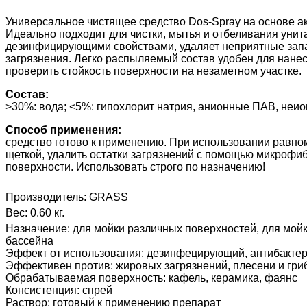
Универсальное чистящее средство Dos-Spray на основе ак
Идеально подходит для чистки, мытья и отбеливания унита
дезинфицирующими свойствами, удаляет неприятные запах
загрязнения. Легко распыляемый состав удобен для нане
проверить стойкость поверхности на незаметном участке.
Состав:
>30%: вода; <5%: гипохлорит натрия, анионные ПАВ, неи
Способ применения:
средство готово к применению. При использовании равном
щеткой, удалить остатки загрязнений с помощью микрофиб
поверхности. Использовать строго по назначению!
Производитель:
GRASS
Вес:
0.60 кг.
Назначение
:
для мойки различных поверхностей, для мойк
бассейна
Эффект от использования
:
дезинфецирующий, антибактер
Эффективен против
:
жировых загрязнений, плесени и гри
Обрабатываемая поверхность
:
кафель, керамика, фаянс
Консистенция
:
спрей
Раствор
:
готовый к применению препарат