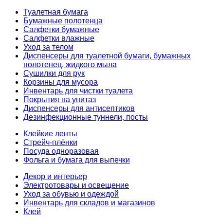
Туалетная бумага
Бумажные полотенца
Салфетки бумажные
Салфетки влажные
Уход за телом
Диспенсеры для туалетной бумаги, бумажных
полотенец, жидкого мыла
Сушилки для рук
Корзины для мусора
Инвентарь для чистки туалета
Покрытия на унитаз
Диспенсеры для антисептиков
Дезинфекционные туннели, посты
Клейкие ленты
Стрейч-плёнки
Посуда одноразовая
Фольга и бумага для выпечки
Декор и интерьер
Электротовары и освещение
Уход за обувью и одеждой
Инвентарь для складов и магазинов
Клей