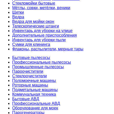
Стекломойки бытовые
Мётлы, совки, метёлки, веники
Щетки
Ведра
Ведра для мойки окон
Телескопические штанги
Инвентарь для уборки на улице
Дополнительные приспособления
Инвентарь для уборки пыли
Сумки для клининга
Флаконы, распылители, мерные тары
Бытовые пылесосы
Профессиональные пылесосы
Промышленные пылесосы
Пароочистители
Стеклоочистители
Поломоечные машины
Роторные машины
Подметальные машины
Коммунальная техника
Бытовые АВД
Профессиональные АВД
Оборудование для моек
Парогенераторы