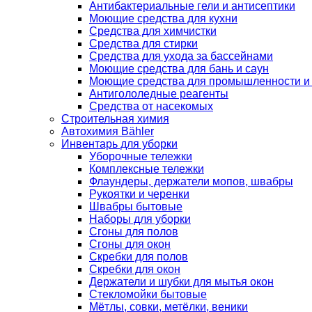
Антибактериальные гели и антисептики
Моющие средства для кухни
Средства для химчистки
Средства для стирки
Средства для ухода за бассейнами
Моющие средства для бань и саун
Моющие средства для промышленности и
Антигололедные реагенты
Средства от насекомых
Строительная химия
Автохимия Bähler
Инвентарь для уборки
Уборочные тележки
Комплексные тележки
Флаундеры, держатели мопов, швабры
Рукоятки и черенки
Швабры бытовые
Наборы для уборки
Сгоны для полов
Сгоны для окон
Скребки для полов
Скребки для окон
Держатели и шубки для мытья окон
Стекломойки бытовые
Мётлы, совки, метёлки, веники