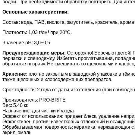
водой. При необходимости обработку повторить. Для интен
Основные характеристики:
Состав: вода, ПАВ, кислота, загуститель, краситель, аро
Плотность: 1,03 г/см³ при 20°С.
Значение pH: 3,0±0,5
Предупреждающие меры:
Осторожно! Беречь от детей!
перчатки и спецодежду. Избегать проглатывания, попадани
обратиться к врачу.
Не смешивать со щелочными и хлорсод
Хранение:
плотно закрытым в заводской упаковке в тёмн
также щелочных и хлорсодержащих препаратов.
Срок годности: 2 года от даты изготовления (при соблюде
Производитель:
PRO-BRITE
Вес:
5.40 кг.
Назначение
:
для чистки и ухода
Эффект от использования
:
придает блеск, удаление непри
Эффективен против
:
известковых отложений и осаждений
Обрабатываемая поверхность
:
керамика, нержавеющая ст
акрил, эмаль