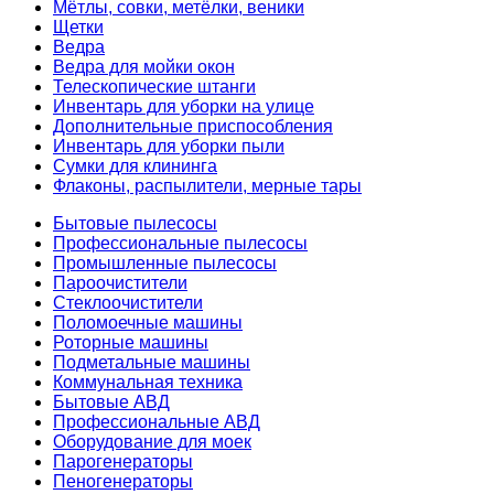
Мётлы, совки, метёлки, веники
Щетки
Ведра
Ведра для мойки окон
Телескопические штанги
Инвентарь для уборки на улице
Дополнительные приспособления
Инвентарь для уборки пыли
Сумки для клининга
Флаконы, распылители, мерные тары
Бытовые пылесосы
Профессиональные пылесосы
Промышленные пылесосы
Пароочистители
Стеклоочистители
Поломоечные машины
Роторные машины
Подметальные машины
Коммунальная техника
Бытовые АВД
Профессиональные АВД
Оборудование для моек
Парогенераторы
Пеногенераторы