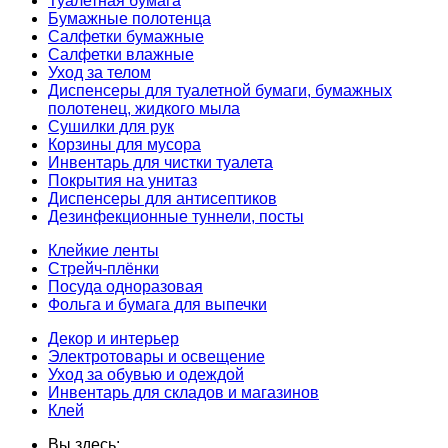
Туалетная бумага
Бумажные полотенца
Салфетки бумажные
Салфетки влажные
Уход за телом
Диспенсеры для туалетной бумаги, бумажных
полотенец, жидкого мыла
Сушилки для рук
Корзины для мусора
Инвентарь для чистки туалета
Покрытия на унитаз
Диспенсеры для антисептиков
Дезинфекционные туннели, посты
Клейкие ленты
Стрейч-плёнки
Посуда одноразовая
Фольга и бумага для выпечки
Декор и интерьер
Электротовары и освещение
Уход за обувью и одеждой
Инвентарь для складов и магазинов
Клей
Вы здесь: