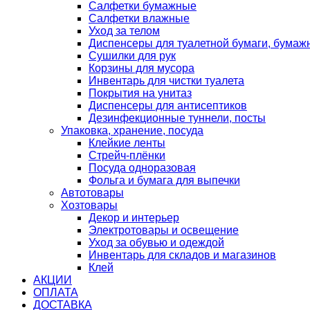
Салфетки бумажные
Салфетки влажные
Уход за телом
Диспенсеры для туалетной бумаги, бумаж
Сушилки для рук
Корзины для мусора
Инвентарь для чистки туалета
Покрытия на унитаз
Диспенсеры для антисептиков
Дезинфекционные туннели, посты
Упаковка, хранение, посуда
Клейкие ленты
Стрейч-плёнки
Посуда одноразовая
Фольга и бумага для выпечки
Автотовары
Хозтовары
Декор и интерьер
Электротовары и освещение
Уход за обувью и одеждой
Инвентарь для складов и магазинов
Клей
АКЦИИ
ОПЛАТА
ДОСТАВКА