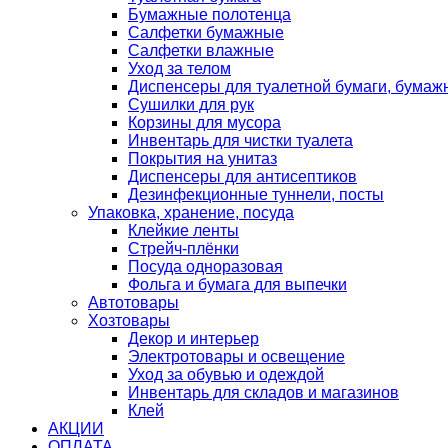
Бумажные полотенца
Салфетки бумажные
Салфетки влажные
Уход за телом
Диспенсеры для туалетной бумаги, бумаж
Сушилки для рук
Корзины для мусора
Инвентарь для чистки туалета
Покрытия на унитаз
Диспенсеры для антисептиков
Дезинфекционные туннели, посты
Упаковка, хранение, посуда
Клейкие ленты
Стрейч-плёнки
Посуда одноразовая
Фольга и бумага для выпечки
Автотовары
Хозтовары
Декор и интерьер
Электротовары и освещение
Уход за обувью и одеждой
Инвентарь для складов и магазинов
Клей
АКЦИИ
ОПЛАТА