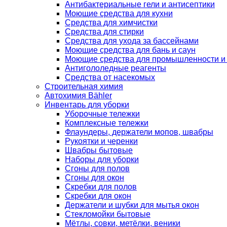
Антибактериальные гели и антисептики
Моющие средства для кухни
Средства для химчистки
Средства для стирки
Средства для ухода за бассейнами
Моющие средства для бань и саун
Моющие средства для промышленности и
Антигололедные реагенты
Средства от насекомых
Строительная химия
Автохимия Bähler
Инвентарь для уборки
Уборочные тележки
Комплексные тележки
Флаундеры, держатели мопов, швабры
Рукоятки и черенки
Швабры бытовые
Наборы для уборки
Сгоны для полов
Сгоны для окон
Скребки для полов
Скребки для окон
Держатели и шубки для мытья окон
Стекломойки бытовые
Мётлы, совки, метёлки, веники