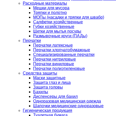
Расходные материалы
Мешки для мусора
Тряпки и полотно
МОПы (насадки и тряпки для швабр)
Салфетки хозяйственные
Губки хозяйственные
Щетки для мытья посуды
Размывочные круги (ПАДы)
Перчатки
Перчатки латексные
Перчатки хлопчатобумажные
Специализированные перчатки
Перчатки нитриловые
Перчатки виниловые
Перчатки полиэтиленовые
Средства защиты
Маски защитные
Защита глаз и лица
Защита головы
Бахилы
Диспенсеры для бахил
Одноразовая медицинская одежда
Шапочки медицинские одноразовые
Гигиеническая продукция
Туалетная бумага