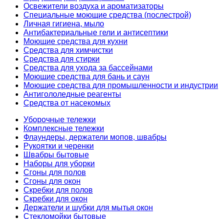
Освежители воздуха и ароматизаторы
Специальные моющие средства (послестрой)
Личная гигиена, мыло
Антибактериальные гели и антисептики
Моющие средства для кухни
Средства для химчистки
Средства для стирки
Средства для ухода за бассейнами
Моющие средства для бань и саун
Моющие средства для промышленности и индустрии
Антигололедные реагенты
Средства от насекомых
Уборочные тележки
Комплексные тележки
Флаундеры, держатели мопов, швабры
Рукоятки и черенки
Швабры бытовые
Наборы для уборки
Сгоны для полов
Сгоны для окон
Скребки для полов
Скребки для окон
Держатели и шубки для мытья окон
Стекломойки бытовые