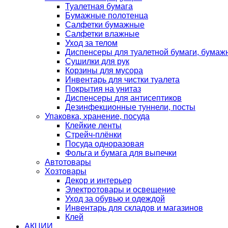
Туалетная бумага
Бумажные полотенца
Салфетки бумажные
Салфетки влажные
Уход за телом
Диспенсеры для туалетной бумаги, бумаж
Сушилки для рук
Корзины для мусора
Инвентарь для чистки туалета
Покрытия на унитаз
Диспенсеры для антисептиков
Дезинфекционные туннели, посты
Упаковка, хранение, посуда
Клейкие ленты
Стрейч-плёнки
Посуда одноразовая
Фольга и бумага для выпечки
Автотовары
Хозтовары
Декор и интерьер
Электротовары и освещение
Уход за обувью и одеждой
Инвентарь для складов и магазинов
Клей
АКЦИИ