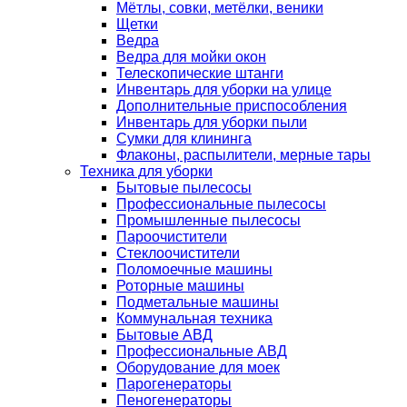
Мётлы, совки, метёлки, веники
Щетки
Ведра
Ведра для мойки окон
Телескопические штанги
Инвентарь для уборки на улице
Дополнительные приспособления
Инвентарь для уборки пыли
Сумки для клининга
Флаконы, распылители, мерные тары
Техника для уборки
Бытовые пылесосы
Профессиональные пылесосы
Промышленные пылесосы
Пароочистители
Стеклоочистители
Поломоечные машины
Роторные машины
Подметальные машины
Коммунальная техника
Бытовые АВД
Профессиональные АВД
Оборудование для моек
Парогенераторы
Пеногенераторы