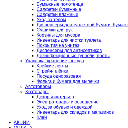
Бумажные полотенца
Салфетки бумажные
Салфетки влажные
Уход за телом
Диспенсеры для туалетной бумаги, бумаж
Сушилки для рук
Корзины для мусора
Инвентарь для чистки туалета
Покрытия на унитаз
Диспенсеры для антисептиков
Дезинфекционные туннели, посты
Упаковка, хранение, посуда
Клейкие ленты
Стрейч-плёнки
Посуда одноразовая
Фольга и бумага для выпечки
Автотовары
Хозтовары
Декор и интерьер
Электротовары и освещение
Уход за обувью и одеждой
Инвентарь для складов и магазинов
Клей
АКЦИИ
ОПЛАТА