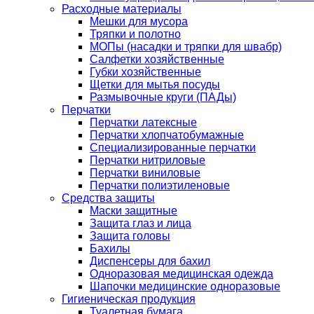
Расходные материалы
Мешки для мусора
Тряпки и полотно
МОПы (насадки и тряпки для швабр)
Салфетки хозяйственные
Губки хозяйственные
Щетки для мытья посуды
Размывочные круги (ПАДы)
Перчатки
Перчатки латексные
Перчатки хлопчатобумажные
Специализированные перчатки
Перчатки нитриловые
Перчатки виниловые
Перчатки полиэтиленовые
Средства защиты
Маски защитные
Защита глаз и лица
Защита головы
Бахилы
Диспенсеры для бахил
Одноразовая медицинская одежда
Шапочки медицинские одноразовые
Гигиеническая продукция
Туалетная бумага