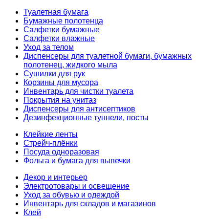
Туалетная бумага
Бумажные полотенца
Салфетки бумажные
Салфетки влажные
Уход за телом
Диспенсеры для туалетной бумаги, бумажных
полотенец, жидкого мыла
Сушилки для рук
Корзины для мусора
Инвентарь для чистки туалета
Покрытия на унитаз
Диспенсеры для антисептиков
Дезинфекционные туннели, посты
Клейкие ленты
Стрейч-плёнки
Посуда одноразовая
Фольга и бумага для выпечки
Декор и интерьер
Электротовары и освещение
Уход за обувью и одеждой
Инвентарь для складов и магазинов
Клей