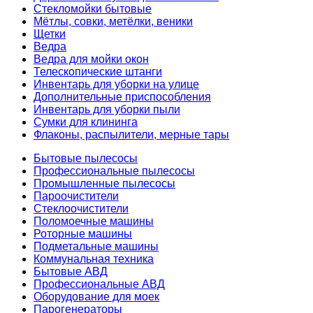
Стекломойки бытовые
Мётлы, совки, метёлки, веники
Щетки
Ведра
Ведра для мойки окон
Телескопические штанги
Инвентарь для уборки на улице
Дополнительные приспособления
Инвентарь для уборки пыли
Сумки для клининга
Флаконы, распылители, мерные тары
Бытовые пылесосы
Профессиональные пылесосы
Промышленные пылесосы
Пароочистители
Стеклоочистители
Поломоечные машины
Роторные машины
Подметальные машины
Коммунальная техника
Бытовые АВД
Профессиональные АВД
Оборудование для моек
Парогенераторы