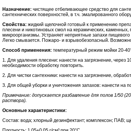
Назначение:
чистящее отбеливающее средство для санте
сантехнических поверхностей, в т.ч. эмалированного обор
Свойства:
жидкий щелочной готовый к применению препа
плесени и никотиновых смол на керамических, каменных,
микроорганизмы. Устраняет неприятные запахи пищевого 
Легко смывается. Пожаро- и взрывобезопасный. Возможн
Способ применения:
температурный режим мойки 20-40
1. Для удаления плесени: нанести на загрязнение, через 
необходимости обработку повторить.
2. Для чистки сантехники: нанести на загрязнение, обрабо
3. Для общей уборки и уничтожения запахов: нанести на п
Примечание
: допускается разбавление для полов 1/50 (
раствора).
Основные характеристики:
Состав: вода; хлорный дезинфектант; комплексон; ПАВ; щ
Плотность: 1,05±0,05 г/см³ при 20°C.