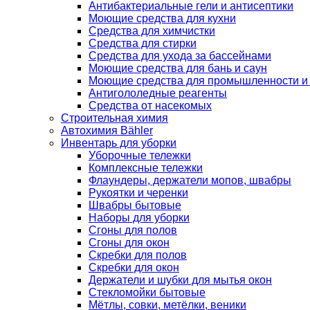
Антибактериальные гели и антисептики
Моющие средства для кухни
Средства для химчистки
Средства для стирки
Средства для ухода за бассейнами
Моющие средства для бань и саун
Моющие средства для промышленности и
Антигололедные реагенты
Средства от насекомых
Строительная химия
Автохимия Bähler
Инвентарь для уборки
Уборочные тележки
Комплексные тележки
Флаундеры, держатели мопов, швабры
Рукоятки и черенки
Швабры бытовые
Наборы для уборки
Сгоны для полов
Сгоны для окон
Скребки для полов
Скребки для окон
Держатели и шубки для мытья окон
Стекломойки бытовые
Мётлы, совки, метёлки, веники