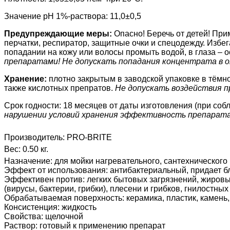
Значение pH 1%-раствора: 11,0±0,5
Предупреждающие меры:
Опасно! Беречь от детей! Пр
перчатки, респиратор, защитные очки и спецодежду. Избег
попадании на кожу или волосы промыть водой, в глаза – о
препаратами! Не допускать попадания концентрата в
Хранение:
плотно закрытым в заводской упаковке в тёмн
также кислотных препратов.
Не допускать воздействия п
Срок годности: 18 месяцев от даты изготовления (при со
нарушении условий хранения эффективность препарата
Производитель:
PRO-BRITE
Вес:
0.50 кг.
Назначение
:
для мойки нагревательного, сантехническог
Эффект от использования
:
антибактериальный, придает б
Эффективен против
:
легких бытовых загрязнений, жировы
(вирусы, бактерии, грибки), плесени и грибков, гнилостны
Обрабатываемая поверхность
:
керамика, пластик, камен
Консистенция
:
жидкость
Свойства
:
щелочной
Раствор
:
готовый к применению препарат