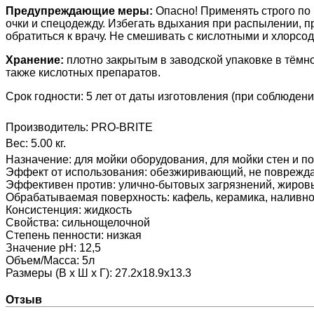
Предупреждающие меры:
Опасно! Применять строго по
очки и спецодежду. Избегать вдыхания при распылении, пр
обратиться к врачу.
Не смешивать с кислотными и хлорсод
Хранение:
плотно закрытым в заводской упаковке в тёмн
также кислотных препаратов.
Срок годности: 5 лет от даты изготовления (при соблюден
Производитель:
PRO-BRITE
Вес:
5.00 кг.
Назначение
:
для мойки оборудования, для мойки стен и п
Эффект от использования
:
обезжиривающий, не поврежд
Эффективен против
:
улично-бытовых загрязнений, жировы
Обрабатываемая поверхность
:
кафель, керамика, наливн
Консистенция
:
жидкость
Свойства
:
сильнощелочной
Степень пенности
:
низкая
Значение pH
:
12,5
Объем/Масса
:
5л
Размеры (В х Ш х Г)
:
27.2x18.9x13.3
Отзыв