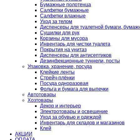
Бумажные полотенца
Салфетки бумажные
Салфетки влажные
Уход за телом
Диспенсеры для туалетной бумаги, бумаж
Сушилки для рук
Корзины для мусора
Инвентарь для чистки туалета
Покрытия на унитаз
Диспенсеры для антисептиков
Дезинфекционные туннели, посты
Упаковка, хранение, посуда
Клейкие ленты
Стрейч-плёнки
Посуда одноразовая
Фольга и бумага для выпечки
Автотовары
Хозтовары
Декор и интерьер
Электротовары и освещение
Уход за обувью и одеждой
Инвентарь для складов и магазинов
Клей
АКЦИИ
ОПЛАТА