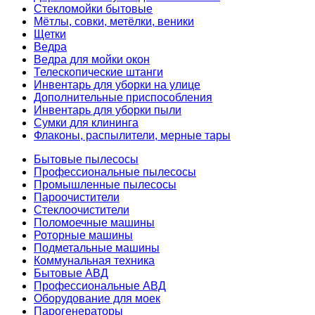
Стекломойки бытовые
Мётлы, совки, метёлки, веники
Щетки
Ведра
Ведра для мойки окон
Телескопические штанги
Инвентарь для уборки на улице
Дополнительные приспособления
Инвентарь для уборки пыли
Сумки для клининга
Флаконы, распылители, мерные тары
Бытовые пылесосы
Профессиональные пылесосы
Промышленные пылесосы
Пароочистители
Стеклоочистители
Поломоечные машины
Роторные машины
Подметальные машины
Коммунальная техника
Бытовые АВД
Профессиональные АВД
Оборудование для моек
Парогенераторы