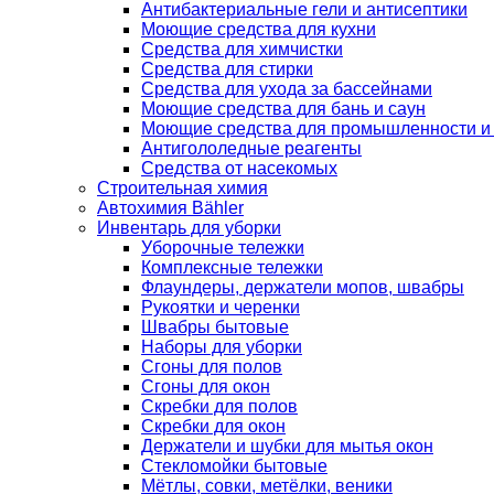
Антибактериальные гели и антисептики
Моющие средства для кухни
Средства для химчистки
Средства для стирки
Средства для ухода за бассейнами
Моющие средства для бань и саун
Моющие средства для промышленности и
Антигололедные реагенты
Средства от насекомых
Строительная химия
Автохимия Bähler
Инвентарь для уборки
Уборочные тележки
Комплексные тележки
Флаундеры, держатели мопов, швабры
Рукоятки и черенки
Швабры бытовые
Наборы для уборки
Сгоны для полов
Сгоны для окон
Скребки для полов
Скребки для окон
Держатели и шубки для мытья окон
Стекломойки бытовые
Мётлы, совки, метёлки, веники