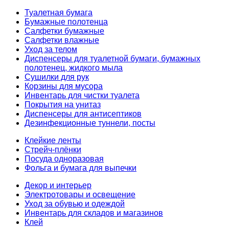
Туалетная бумага
Бумажные полотенца
Салфетки бумажные
Салфетки влажные
Уход за телом
Диспенсеры для туалетной бумаги, бумажных
полотенец, жидкого мыла
Сушилки для рук
Корзины для мусора
Инвентарь для чистки туалета
Покрытия на унитаз
Диспенсеры для антисептиков
Дезинфекционные туннели, посты
Клейкие ленты
Стрейч-плёнки
Посуда одноразовая
Фольга и бумага для выпечки
Декор и интерьер
Электротовары и освещение
Уход за обувью и одеждой
Инвентарь для складов и магазинов
Клей