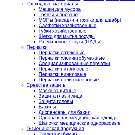
Расходные материалы
Мешки для мусора
Тряпки и полотно
МОПы (насадки и тряпки для швабр)
Салфетки хозяйственные
Губки хозяйственные
Щетки для мытья посуды
Размывочные круги (ПАДы)
Перчатки
Перчатки латексные
Перчатки хлопчатобумажные
Специализированные перчатки
Перчатки нитриловые
Перчатки виниловые
Перчатки полиэтиленовые
Средства защиты
Маски защитные
Защита глаз и лица
Защита головы
Бахилы
Диспенсеры для бахил
Одноразовая медицинская одежда
Шапочки медицинские одноразовые
Гигиеническая продукция
Туалетная бумага