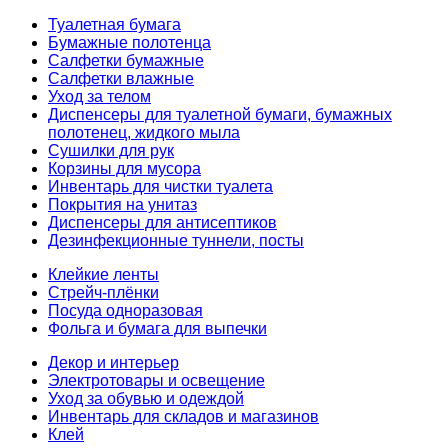
Туалетная бумага
Бумажные полотенца
Салфетки бумажные
Салфетки влажные
Уход за телом
Диспенсеры для туалетной бумаги, бумажных
полотенец, жидкого мыла
Сушилки для рук
Корзины для мусора
Инвентарь для чистки туалета
Покрытия на унитаз
Диспенсеры для антисептиков
Дезинфекционные туннели, посты
Клейкие ленты
Стрейч-плёнки
Посуда одноразовая
Фольга и бумага для выпечки
Декор и интерьер
Электротовары и освещение
Уход за обувью и одеждой
Инвентарь для складов и магазинов
Клей