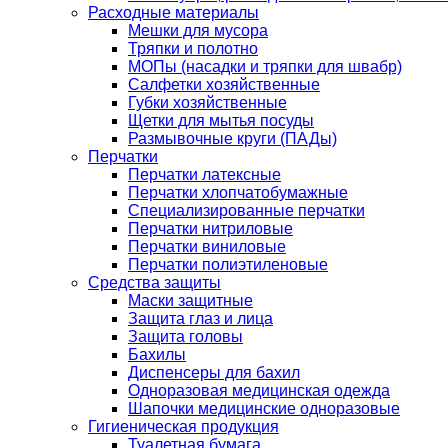
Расходные материалы
Мешки для мусора
Тряпки и полотно
МОПы (насадки и тряпки для швабр)
Салфетки хозяйственные
Губки хозяйственные
Щетки для мытья посуды
Размывочные круги (ПАДы)
Перчатки
Перчатки латексные
Перчатки хлопчатобумажные
Специализированные перчатки
Перчатки нитриловые
Перчатки виниловые
Перчатки полиэтиленовые
Средства защиты
Маски защитные
Защита глаз и лица
Защита головы
Бахилы
Диспенсеры для бахил
Одноразовая медицинская одежда
Шапочки медицинские одноразовые
Гигиеническая продукция
Туалетная бумага