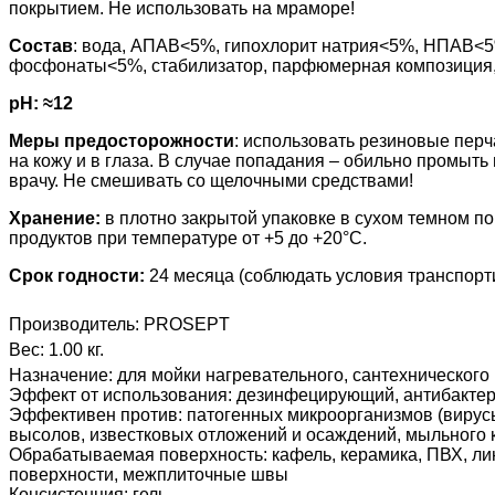
покрытием. Не использовать на мраморе!
Состав
: вода, АПАВ<5%, гипохлорит натрия<5%, НПАВ<5
фосфонаты<5%, стабилизатор, парфюмерная композиция,
pH: ≈12
Меры предосторожности
: использовать резиновые перч
на кожу и в глаза. В случае попадания – обильно промыть
врачу. Не смешивать со щелочными средствами!
Хранение:
в плотно закрытой упаковке в сухом темном п
продуктов при температуре от +5 до +20°С.
Срок годности:
24 месяца (соблюдать условия транспорт
Производитель:
PROSEPT
Вес:
1.00 кг.
Назначение
:
для мойки нагревательного, сантехнического
Эффект от использования
:
дезинфецирующий, антибакте
Эффективен против
:
патогенных микроорганизмов (вирусы,
высолов, известковых отложений и осаждений, мыльного 
Обрабатываемая поверхность
:
кафель, керамика, ПВХ, ли
поверхности, межплиточные швы
Консистенция
:
гель