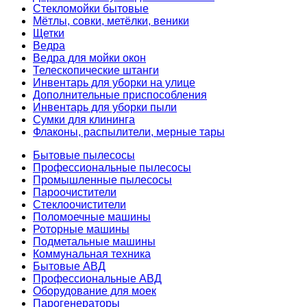
Стекломойки бытовые
Мётлы, совки, метёлки, веники
Щетки
Ведра
Ведра для мойки окон
Телескопические штанги
Инвентарь для уборки на улице
Дополнительные приспособления
Инвентарь для уборки пыли
Сумки для клининга
Флаконы, распылители, мерные тары
Бытовые пылесосы
Профессиональные пылесосы
Промышленные пылесосы
Пароочистители
Стеклоочистители
Поломоечные машины
Роторные машины
Подметальные машины
Коммунальная техника
Бытовые АВД
Профессиональные АВД
Оборудование для моек
Парогенераторы