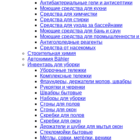
Антибактериальные гели и антисептики
Моющие средства для кухни
Средства для химчистки
Средства для стирки
Средства для ухода за бассейнами
Моющие средства для бань и саун
Моющие средства для промышленности и
Антигололедные реагенты
Средства от насекомых
Строительная химия
Автохимия Bähler
Инвентарь для уборки
Уборочные тележки
Комплексные тележки
Флаундеры, держатели мопов, швабры
Рукоятки и черенки
Швабры бытовые
Наборы для уборки
Сгоны для полов
Сгоны для окон
Скребки для полов
Скребки для окон
Держатели и шубки для мытья окон
Стекломойки бытовые
Мётлы, совки, метёлки, веники