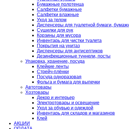
Бумажные полотенца
Салфетки бумажные
Салфетки влажные
Уход за телом
Диспенсеры для туалетной бумаги, бумаж
Сушилки для рук
Корзины для мусора
Инвентарь для чистки туалета
Покрытия на унитаз
Диспенсеры для антисептиков
Дезинфекционные туннели, посты
Упаковка, хранение, посуда
Клейкие ленты
Стрейч-плёнки
Посуда одноразовая
Фольга и бумага для выпечки
Автотовары
Хозтовары
Декор и интерьер
Электротовары и освещение
Уход за обувью и одеждой
Инвентарь для складов и магазинов
Клей
АКЦИИ
ОПЛАТА