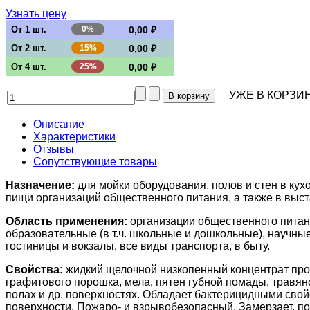
Узнать цену
От 1 шт.
0%
0,00 ₽
От 2 шт.
15%
0,00 ₽
От 4 шт.
25%
0,00 ₽
УЖЕ В КОРЗИН
Описание
Характеристики
Отзывы
Сопутствующие товары
Назначение:
для мойки оборудования, полов и стен в кух
пищи организаций общественного питания, а также в выс
Область применения:
организации общественного питан
образовательные (в т.ч. школьные и дошкольные), научны
гостиницы и вокзалы, все виды транспорта, в быту.
Свойства:
жидкий щелочной низкопенный концентрат проти
графитового порошка, мела, пятен губной помады, травяно
полах и др. поверхностях. Обладает бактерицидными свой
поверхности. Пожаро- и взрывобезопасный. Замерзает, п