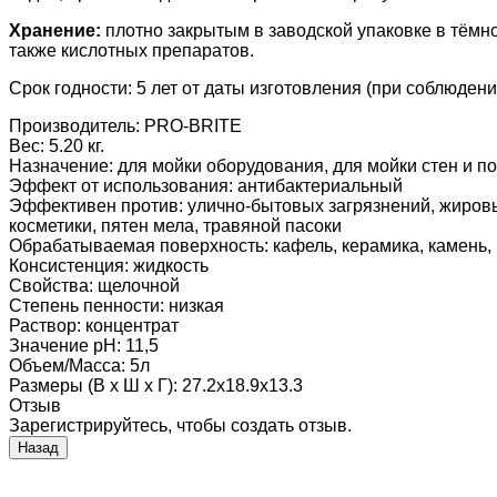
Хранение:
плотно закрытым в заводской упаковке в тёмн
также кислотных препаратов.
Срок годности: 5 лет от даты изготовления (при соблюден
Производитель:
PRO-BRITE
Вес:
5.20 кг.
Назначение
:
для мойки оборудования, для мойки стен и п
Эффект от использования
:
антибактериальный
Эффективен против
:
улично-бытовых загрязнений, жировы
косметики, пятен мела, травяной пасоки
Обрабатываемая поверхность
:
кафель, керамика, камень,
Консистенция
:
жидкость
Свойства
:
щелочной
Степень пенности
:
низкая
Раствор
:
концентрат
Значение pH
:
11,5
Объем/Масса
:
5л
Размеры (В х Ш х Г)
:
27.2x18.9x13.3
Отзыв
Зарегистрируйтесь, чтобы создать отзыв.