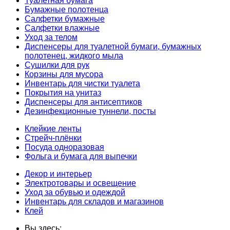
Туалетная бумага
Бумажные полотенца
Салфетки бумажные
Салфетки влажные
Уход за телом
Диспенсеры для туалетной бумаги, бумажных
полотенец, жидкого мыла
Сушилки для рук
Корзины для мусора
Инвентарь для чистки туалета
Покрытия на унитаз
Диспенсеры для антисептиков
Дезинфекционные туннели, посты
Клейкие ленты
Стрейч-плёнки
Посуда одноразовая
Фольга и бумага для выпечки
Декор и интерьер
Электротовары и освещение
Уход за обувью и одеждой
Инвентарь для складов и магазинов
Клей
Вы здесь: