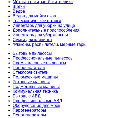
Мётлы, совки, метёлки, веники
Щетки
Ведра
Ведра для мойки окон
Телескопические штанги
Инвентарь для уборки на улице
Дополнительные приспособления
Инвентарь для уборки пыли
Сумки для клининга
Флаконы, распылители, мерные тары
Бытовые пылесосы
Профессиональные пылесосы
Промышленные пылесосы
Пароочистители
Стеклоочистители
Поломоечные машины
Роторные машины
Подметальные машины
Коммунальная техника
Бытовые АВД
Профессиональные АВД
Оборудование для моек
Парогенераторы
Пеногенераторы