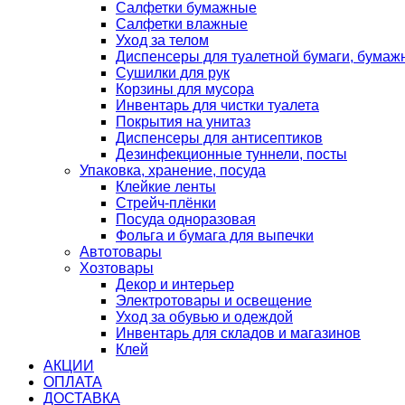
Салфетки бумажные
Салфетки влажные
Уход за телом
Диспенсеры для туалетной бумаги, бумаж
Сушилки для рук
Корзины для мусора
Инвентарь для чистки туалета
Покрытия на унитаз
Диспенсеры для антисептиков
Дезинфекционные туннели, посты
Упаковка, хранение, посуда
Клейкие ленты
Стрейч-плёнки
Посуда одноразовая
Фольга и бумага для выпечки
Автотовары
Хозтовары
Декор и интерьер
Электротовары и освещение
Уход за обувью и одеждой
Инвентарь для складов и магазинов
Клей
АКЦИИ
ОПЛАТА
ДОСТАВКА