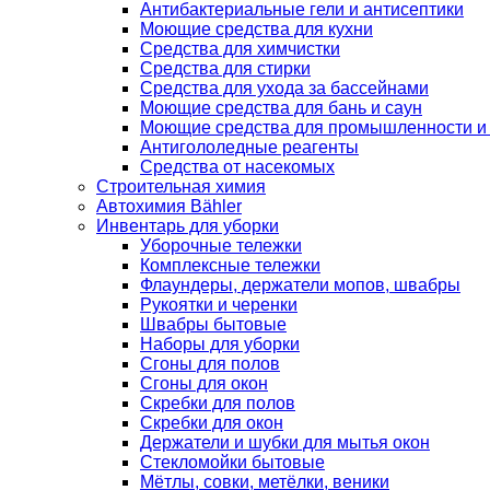
Антибактериальные гели и антисептики
Моющие средства для кухни
Средства для химчистки
Средства для стирки
Средства для ухода за бассейнами
Моющие средства для бань и саун
Моющие средства для промышленности и
Антигололедные реагенты
Средства от насекомых
Строительная химия
Автохимия Bähler
Инвентарь для уборки
Уборочные тележки
Комплексные тележки
Флаундеры, держатели мопов, швабры
Рукоятки и черенки
Швабры бытовые
Наборы для уборки
Сгоны для полов
Сгоны для окон
Скребки для полов
Скребки для окон
Держатели и шубки для мытья окон
Стекломойки бытовые
Мётлы, совки, метёлки, веники