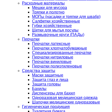
Расходные материалы
Мешки для мусора
Тряпки и полотно
МОПы (насадки и тряпки для швабр)
Салфетки хозяйственные
Губки хозяйственные
Щетки для мытья посуды
Размывочные круги (ПАДы)
Перчатки
Перчатки латексные
Перчатки хлопчатобумажные
Специализированные перчатки
Перчатки нитриловые
Перчатки виниловые
Перчатки полиэтиленовые
Средства защиты
Маски защитные
Защита глаз и лица
Защита головы
Бахилы
Диспенсеры для бахил
Одноразовая медицинская одежда
Шапочки медицинские одноразовые
Гигиеническая продукция
Туалетная бумага