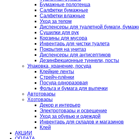
Бумажные полотенца
Салфетки бумажные
Салфетки влажные
Уход за телом
Диспенсеры для туалетной бумаги, бумаж
Сушилки для рук
Корзины для мусора
Инвентарь для чистки туалета
Покрытия на унитаз
Диспенсеры для антисептиков
Дезинфекционные туннели, посты
Упаковка, хранение, посуда
Клейкие ленты
Стрейч-плёнки
Посуда одноразовая
Фольга и бумага для выпечки
Автотовары
Хозтовары
Декор и интерьер
Электротовары и освещение
Уход за обувью и одеждой
Инвентарь для складов и магазинов
Клей
АКЦИИ
ОПЛАТА