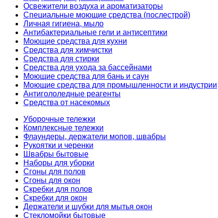
Освежители воздуха и ароматизаторы
Специальные моющие средства (послестрой)
Личная гигиена, мыло
Антибактериальные гели и антисептики
Моющие средства для кухни
Средства для химчистки
Средства для стирки
Средства для ухода за бассейнами
Моющие средства для бань и саун
Моющие средства для промышленности и индустрии
Антигололедные реагенты
Средства от насекомых
Уборочные тележки
Комплексные тележки
Флаундеры, держатели мопов, швабры
Рукоятки и черенки
Швабры бытовые
Наборы для уборки
Сгоны для полов
Сгоны для окон
Скребки для полов
Скребки для окон
Держатели и шубки для мытья окон
Стекломойки бытовые