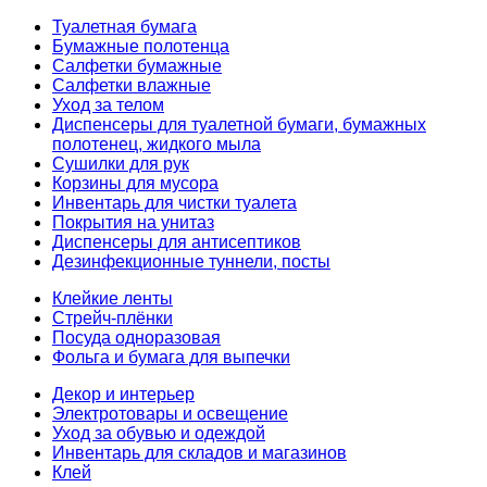
Туалетная бумага
Бумажные полотенца
Салфетки бумажные
Салфетки влажные
Уход за телом
Диспенсеры для туалетной бумаги, бумажных
полотенец, жидкого мыла
Сушилки для рук
Корзины для мусора
Инвентарь для чистки туалета
Покрытия на унитаз
Диспенсеры для антисептиков
Дезинфекционные туннели, посты
Клейкие ленты
Стрейч-плёнки
Посуда одноразовая
Фольга и бумага для выпечки
Декор и интерьер
Электротовары и освещение
Уход за обувью и одеждой
Инвентарь для складов и магазинов
Клей