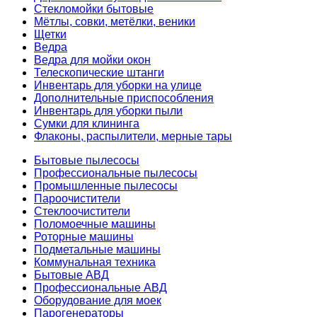
Стекломойки бытовые
Мётлы, совки, метёлки, веники
Щетки
Ведра
Ведра для мойки окон
Телескопические штанги
Инвентарь для уборки на улице
Дополнительные приспособления
Инвентарь для уборки пыли
Сумки для клининга
Флаконы, распылители, мерные тары
Бытовые пылесосы
Профессиональные пылесосы
Промышленные пылесосы
Пароочистители
Стеклоочистители
Поломоечные машины
Роторные машины
Подметальные машины
Коммунальная техника
Бытовые АВД
Профессиональные АВД
Оборудование для моек
Парогенераторы