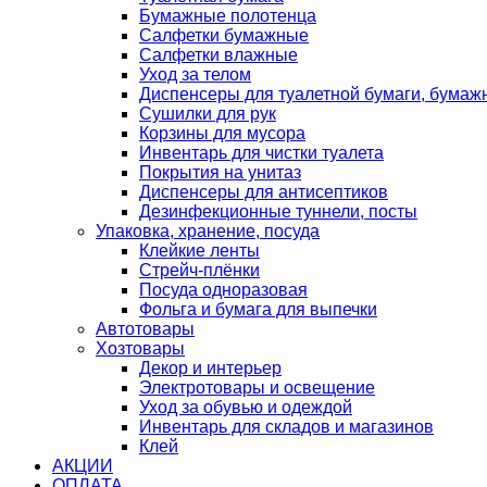
Бумажные полотенца
Салфетки бумажные
Салфетки влажные
Уход за телом
Диспенсеры для туалетной бумаги, бумаж
Сушилки для рук
Корзины для мусора
Инвентарь для чистки туалета
Покрытия на унитаз
Диспенсеры для антисептиков
Дезинфекционные туннели, посты
Упаковка, хранение, посуда
Клейкие ленты
Стрейч-плёнки
Посуда одноразовая
Фольга и бумага для выпечки
Автотовары
Хозтовары
Декор и интерьер
Электротовары и освещение
Уход за обувью и одеждой
Инвентарь для складов и магазинов
Клей
АКЦИИ
ОПЛАТА