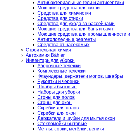
Антибактериальные гели и антисептики
Моющие средства для кухни
Средства для химчистки
Средства для стирки
Средства для ухода за бассейнами
Моющие средства для бань и саун
Моющие средства для промышленности и
Антигололедные реагенты
Средства от насекомых
Строительная химия
Автохимия Bähler
Инвентарь для уборки
Уборочные тележки
Комплексные тележки
Флаундеры, держатели мопов, швабры
Рукоятки и черенки
Швабры бытовые
Наборы для уборки
Сгоны для полов
Сгоны для окон
Скребки для полов
Скребки для окон
Держатели и шубки для мытья окон
Стекломойки бытовые
Мётлы, совки, метёлки, веники