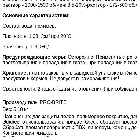
раствор - 1000-1500 об/мин; 8,5-10%-раствор - 172-500 о
Основные характеристики:
Состав: вода, полимер.
Плотность: 1,03 г/см³ при 20°С.
Значение pH: 8,0±0,5
Предупреждающие меры:
Осторожно! Применять строго
проглатывания и попадания в глаза. При попадании в глаз
Хранение:
плотно закрытым
в заводской упаковке в тёмн
продуктов и кормов.
Не допускать замораживания!
Срок годности: 2 года от даты изготовления (при соблюде
Производитель:
PRO-BRITE
Вес:
5.18 кг.
Назначение
:
для защиты полов, полимерное покрытие, д
Эффект от использования
:
придает блеск, образует проз
Обрабатываемая поверхность
:
ПВХ, линолеум, камень, д
Консистенция
:
жидкость