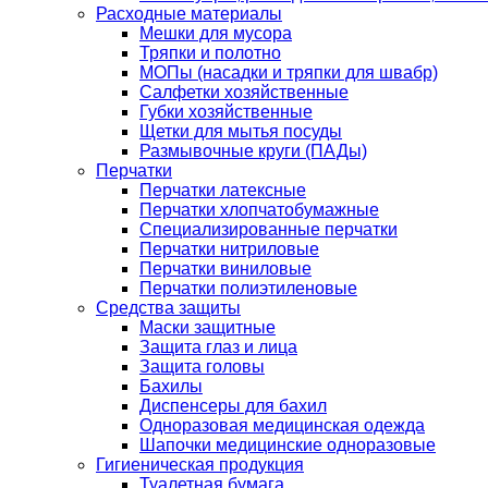
Расходные материалы
Мешки для мусора
Тряпки и полотно
МОПы (насадки и тряпки для швабр)
Салфетки хозяйственные
Губки хозяйственные
Щетки для мытья посуды
Размывочные круги (ПАДы)
Перчатки
Перчатки латексные
Перчатки хлопчатобумажные
Специализированные перчатки
Перчатки нитриловые
Перчатки виниловые
Перчатки полиэтиленовые
Средства защиты
Маски защитные
Защита глаз и лица
Защита головы
Бахилы
Диспенсеры для бахил
Одноразовая медицинская одежда
Шапочки медицинские одноразовые
Гигиеническая продукция
Туалетная бумага