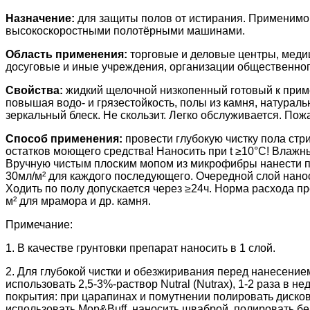
Назначение:
для защиты полов от истирания. Применимо к
высокоскоростными полотёрными машинами.
Область применения:
торговые и деловые центры, меди
досуговые и иные учреждения, организации общественног
Свойства:
жидкий щелочной низкопенный готовый к приме
повышая водо- и грязестойкость, полы из камня, натурал
зеркальный блеск. Не скользит. Легко обслуживается. По
Способ применения:
провести глубокую чистку пола стр
остатков моющего средства! Наносить при t ≥10°С! Влажны
Вручную чистым плоским мопом из микрофибры нанести пре
30мл/м² для каждого последующего. Очередной слой нано
Ходить по полу допускается через ≥24ч
. Норма расхода пр
м² для мрамора и др. камня.
Примечание:
1. В качестве грунтовки препарат наносить в 1 слой.
2. Д
ля глубокой чистки и обезжиривания перед нанесением 
использовать 2,5-3%-раствор Nutral (Nutrax), 1-2 раза в 
покрытия: при царапинах и помутнении полировать дисков
использовать Мop&Buff, наносить шваброй, полировать б