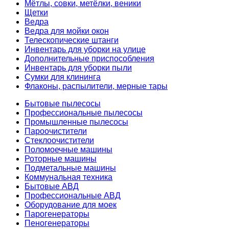
Мётлы, совки, метёлки, веники
Щетки
Ведра
Ведра для мойки окон
Телескопические штанги
Инвентарь для уборки на улице
Дополнительные приспособления
Инвентарь для уборки пыли
Сумки для клининга
Флаконы, распылители, мерные тары
Бытовые пылесосы
Профессиональные пылесосы
Промышленные пылесосы
Пароочистители
Стеклоочистители
Поломоечные машины
Роторные машины
Подметальные машины
Коммунальная техника
Бытовые АВД
Профессиональные АВД
Оборудование для моек
Парогенераторы
Пеногенераторы