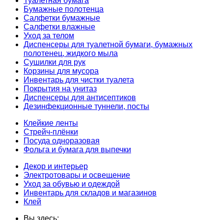
Туалетная бумага
Бумажные полотенца
Салфетки бумажные
Салфетки влажные
Уход за телом
Диспенсеры для туалетной бумаги, бумажных
полотенец, жидкого мыла
Сушилки для рук
Корзины для мусора
Инвентарь для чистки туалета
Покрытия на унитаз
Диспенсеры для антисептиков
Дезинфекционные туннели, посты
Клейкие ленты
Стрейч-плёнки
Посуда одноразовая
Фольга и бумага для выпечки
Декор и интерьер
Электротовары и освещение
Уход за обувью и одеждой
Инвентарь для складов и магазинов
Клей
Вы здесь: