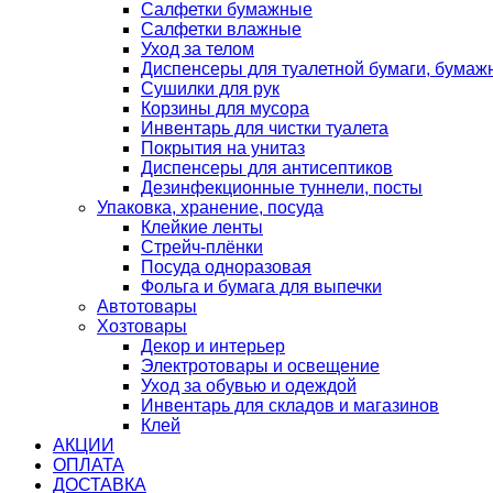
Салфетки бумажные
Салфетки влажные
Уход за телом
Диспенсеры для туалетной бумаги, бумаж
Сушилки для рук
Корзины для мусора
Инвентарь для чистки туалета
Покрытия на унитаз
Диспенсеры для антисептиков
Дезинфекционные туннели, посты
Упаковка, хранение, посуда
Клейкие ленты
Стрейч-плёнки
Посуда одноразовая
Фольга и бумага для выпечки
Автотовары
Хозтовары
Декор и интерьер
Электротовары и освещение
Уход за обувью и одеждой
Инвентарь для складов и магазинов
Клей
АКЦИИ
ОПЛАТА
ДОСТАВКА