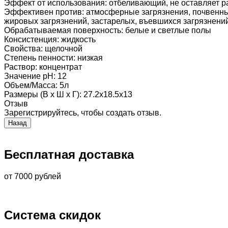
Эффект от использования
:
отбеливающий, не оставляет р
Эффективен против
:
атмосферные загрязнения, почвенные
жировых загрязнений, застарелых, въевшихся загрязнени
Обрабатываемая поверхность
:
белые и светлые полы
Консистенция
:
жидкость
Свойства
:
щелочной
Степень пенности
:
низкая
Раствор
:
концентрат
Значение pH
:
12
Объем/Масса
:
5л
Размеры (В х Ш х Г)
:
27.2х18.5х13
Отзыв
Зарегистрируйтесь, чтобы создать отзыв.
Бесплатная доставка
от 7000 рублей
Система скидок