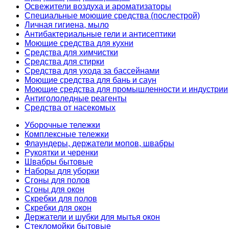
Освежители воздуха и ароматизаторы
Специальные моющие средства (послестрой)
Личная гигиена, мыло
Антибактериальные гели и антисептики
Моющие средства для кухни
Средства для химчистки
Средства для стирки
Средства для ухода за бассейнами
Моющие средства для бань и саун
Моющие средства для промышленности и индустрии
Антигололедные реагенты
Средства от насекомых
Уборочные тележки
Комплексные тележки
Флаундеры, держатели мопов, швабры
Рукоятки и черенки
Швабры бытовые
Наборы для уборки
Сгоны для полов
Сгоны для окон
Скребки для полов
Скребки для окон
Держатели и шубки для мытья окон
Стекломойки бытовые