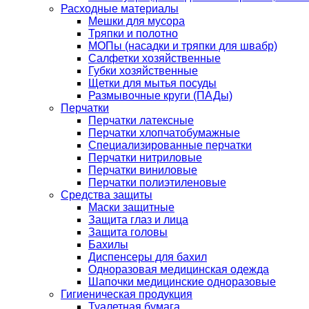
Расходные материалы
Мешки для мусора
Тряпки и полотно
МОПы (насадки и тряпки для швабр)
Салфетки хозяйственные
Губки хозяйственные
Щетки для мытья посуды
Размывочные круги (ПАДы)
Перчатки
Перчатки латексные
Перчатки хлопчатобумажные
Специализированные перчатки
Перчатки нитриловые
Перчатки виниловые
Перчатки полиэтиленовые
Средства защиты
Маски защитные
Защита глаз и лица
Защита головы
Бахилы
Диспенсеры для бахил
Одноразовая медицинская одежда
Шапочки медицинские одноразовые
Гигиеническая продукция
Туалетная бумага