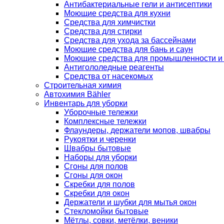
Антибактериальные гели и антисептики
Моющие средства для кухни
Средства для химчистки
Средства для стирки
Средства для ухода за бассейнами
Моющие средства для бань и саун
Моющие средства для промышленности и
Антигололедные реагенты
Средства от насекомых
Строительная химия
Автохимия Bähler
Инвентарь для уборки
Уборочные тележки
Комплексные тележки
Флаундеры, держатели мопов, швабры
Рукоятки и черенки
Швабры бытовые
Наборы для уборки
Сгоны для полов
Сгоны для окон
Скребки для полов
Скребки для окон
Держатели и шубки для мытья окон
Стекломойки бытовые
Мётлы, совки, метёлки, веники