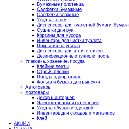
Бумажные полотенца
Салфетки бумажные
Салфетки влажные
Уход за телом
Диспенсеры для туалетной бумаги, бумаж
Сушилки для рук
Корзины для мусора
Инвентарь для чистки туалета
Покрытия на унитаз
Диспенсеры для антисептиков
Дезинфекционные туннели, посты
Упаковка, хранение, посуда
Клейкие ленты
Стрейч-плёнки
Посуда одноразовая
Фольга и бумага для выпечки
Автотовары
Хозтовары
Декор и интерьер
Электротовары и освещение
Уход за обувью и одеждой
Инвентарь для складов и магазинов
Клей
АКЦИИ
ОПЛАТА