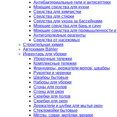
Антибактериальные гели и антисептики
Моющие средства для кухни
Средства для химчистки
Средства для стирки
Средства для ухода за бассейнами
Моющие средства для бань и саун
Моющие средства для промышленности и
Антигололедные реагенты
Средства от насекомых
Строительная химия
Автохимия Bähler
Инвентарь для уборки
Уборочные тележки
Комплексные тележки
Флаундеры, держатели мопов, швабры
Рукоятки и черенки
Швабры бытовые
Наборы для уборки
Сгоны для полов
Сгоны для окон
Скребки для полов
Скребки для окон
Держатели и шубки для мытья окон
Стекломойки бытовые
Мётлы, совки, метёлки, веники