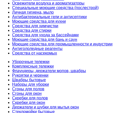
Освежители воздуха и ароматизаторы
Специальные моющие средства (послестрой)
Личная гигиена, мыло
Антибактериальные гели и антисептики
Моющие средства для кухни
Средства для химчистки
Средства для стирки
Средства для ухода за бассейнами
Моющие средства для бань и саун
Моющие средства для промышленности и индустрии
Антигололедные реагенты
Средства от насекомых
Уборочные тележки
Комплексные тележки
Флаундеры, держатели мопов, швабры
Рукоятки и черенки
Швабры бытовые
Наборы для уборки
Сгоны для полов
Сгоны для окон
Скребки для полов
Скребки для окон
Держатели и шубки для мытья окон
Стекломойки бытовые