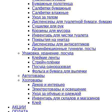
Бумажные полотенца
Салфетки бумажные
Салфетки влажные
Уход за телом
Диспенсеры для туалетной бумаги, бумаж
Сушилки для рук
Корзины для мусора
Инвентарь для чистки туалета
Покрытия на унитаз
Диспенсеры для антисептиков
Дезинфекционные туннели, посты
Упаковка, хранение, посуда
Клейкие ленты
Стрейч-плёнки
Посуда одноразовая
Фольга и бумага для выпечки
Автотовары
Хозтовары
Декор и интерьер
Электротовары и освещение
Уход за обувью и одеждой
Инвентарь для складов и магазинов
Клей
АКЦИИ
ОПЛАТА