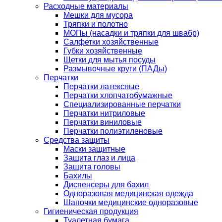
Расходные материалы
Мешки для мусора
Тряпки и полотно
МОПы (насадки и тряпки для швабр)
Салфетки хозяйственные
Губки хозяйственные
Щетки для мытья посуды
Размывочные круги (ПАДы)
Перчатки
Перчатки латексные
Перчатки хлопчатобумажные
Специализированные перчатки
Перчатки нитриловые
Перчатки виниловые
Перчатки полиэтиленовые
Средства защиты
Маски защитные
Защита глаз и лица
Защита головы
Бахилы
Диспенсеры для бахил
Одноразовая медицинская одежда
Шапочки медицинские одноразовые
Гигиеническая продукция
Туалетная бумага