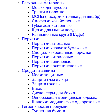
Расходные материалы
Мешки для мусора
Тряпки и полотно
МОПы (насадки и тряпки для швабр)
Салфетки хозяйственные
Губки хозяйственные
Щетки для мытья посуды
Размывочные круги (ПАДы)
Перчатки
Перчатки латексные
Перчатки хлопчатобумажные
Специализированные перчатки
Перчатки нитриловые
Перчатки виниловые
Перчатки полиэтиленовые
Средства защиты
Маски защитные
Защита глаз и лица
Защита головы
Бахилы
Диспенсеры для бахил
Одноразовая медицинская одежда
Шапочки медицинские одноразовые
Гигиеническая продукция
Туалетная бумага