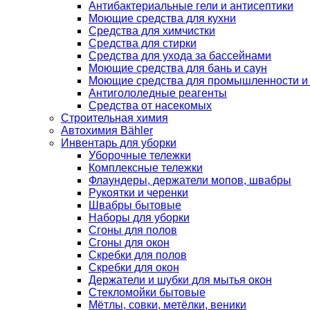
Антибактериальные гели и антисептики
Моющие средства для кухни
Средства для химчистки
Средства для стирки
Средства для ухода за бассейнами
Моющие средства для бань и саун
Моющие средства для промышленности и
Антигололедные реагенты
Средства от насекомых
Строительная химия
Автохимия Bähler
Инвентарь для уборки
Уборочные тележки
Комплексные тележки
Флаундеры, держатели мопов, швабры
Рукоятки и черенки
Швабры бытовые
Наборы для уборки
Сгоны для полов
Сгоны для окон
Скребки для полов
Скребки для окон
Держатели и шубки для мытья окон
Стекломойки бытовые
Мётлы, совки, метёлки, веники