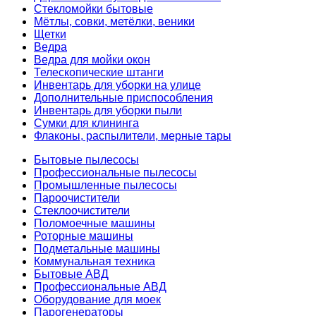
Стекломойки бытовые
Мётлы, совки, метёлки, веники
Щетки
Ведра
Ведра для мойки окон
Телескопические штанги
Инвентарь для уборки на улице
Дополнительные приспособления
Инвентарь для уборки пыли
Сумки для клининга
Флаконы, распылители, мерные тары
Бытовые пылесосы
Профессиональные пылесосы
Промышленные пылесосы
Пароочистители
Стеклоочистители
Поломоечные машины
Роторные машины
Подметальные машины
Коммунальная техника
Бытовые АВД
Профессиональные АВД
Оборудование для моек
Парогенераторы