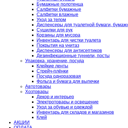
Бумажные полотенца
Салфетки бумажные
Салфетки влажные
Уход за телом
Диспенсеры для туалетной бумаги, бумаж
Сушилки для рук
Корзины для мусора
Инвентарь для чистки туалета
Покрытия на унитаз
Диспенсеры для антисептиков
Дезинфекционные туннели, посты
Упаковка, хранение, посуда
Клейкие ленты
Стрейч-плёнки
Посуда одноразовая
Фольга и бумага для выпечки
Автотовары
Хозтовары
Декор и интерьер
Электротовары и освещение
Уход за обувью и одеждой
Инвентарь для складов и магазинов
Клей
АКЦИИ
ОПЛАТА