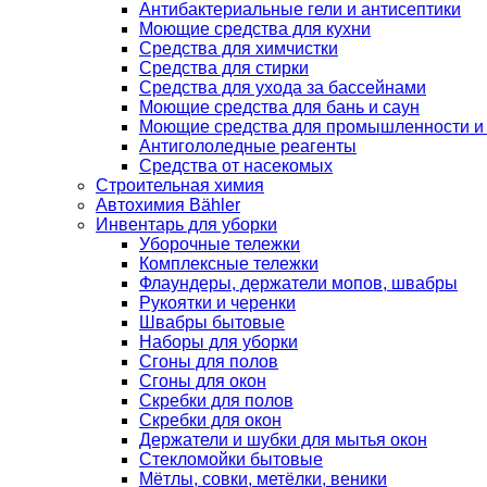
Антибактериальные гели и антисептики
Моющие средства для кухни
Средства для химчистки
Средства для стирки
Средства для ухода за бассейнами
Моющие средства для бань и саун
Моющие средства для промышленности и
Антигололедные реагенты
Средства от насекомых
Строительная химия
Автохимия Bähler
Инвентарь для уборки
Уборочные тележки
Комплексные тележки
Флаундеры, держатели мопов, швабры
Рукоятки и черенки
Швабры бытовые
Наборы для уборки
Сгоны для полов
Сгоны для окон
Скребки для полов
Скребки для окон
Держатели и шубки для мытья окон
Стекломойки бытовые
Мётлы, совки, метёлки, веники