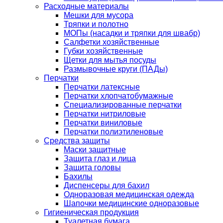
Расходные материалы
Мешки для мусора
Тряпки и полотно
МОПы (насадки и тряпки для швабр)
Салфетки хозяйственные
Губки хозяйственные
Щетки для мытья посуды
Размывочные круги (ПАДы)
Перчатки
Перчатки латексные
Перчатки хлопчатобумажные
Специализированные перчатки
Перчатки нитриловые
Перчатки виниловые
Перчатки полиэтиленовые
Средства защиты
Маски защитные
Защита глаз и лица
Защита головы
Бахилы
Диспенсеры для бахил
Одноразовая медицинская одежда
Шапочки медицинские одноразовые
Гигиеническая продукция
Туалетная бумага