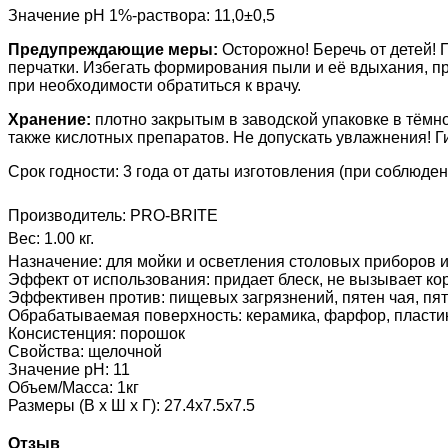
Значение pH 1%-раствора: 11,0±0,5
Предупреждающие меры:
Осторожно! Беречь от детей!
перчатки. Избегать формирования пыли и её вдыхания, пр
при необходимости обратиться к врачу.
Хранение:
плотно закрытым
в заводской упаковке в тёмн
также кислотных препаратов.
Не допускать увлажнения! Г
Срок годности: 3 года от даты изготовления (при соблюде
Производитель:
PRO-BRITE
Вес:
1.00 кг.
Назначение
:
для мойки и осветления столовых приборов 
Эффект от использования
:
придает блеск, не вызывает к
Эффективен против
:
пищевых загрязнений, пятен чая, пя
Обрабатываемая поверхность
:
керамика, фарфор, пласти
Консистенция
:
порошок
Свойства
:
щелочной
Значение pH
:
11
Объем/Масса
:
1кг
Размеры (В х Ш х Г)
:
27.4x7.5x7.5
Отзыв