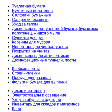
Туалетная бумага
Бумажные полотенца
Салфетки бумажные
Салфетки влажные
Уход за телом
Диспенсеры для туалетной бумаги, бумажных
полотенец, жидкого мыла
Сушилки для рук
Корзины для мусора
Инвентарь для чистки туалета
Покрытия на унитаз
Диспенсеры для антисептиков
Дезинфекционные туннели, посты
Клейкие ленты
Стрейч-плёнки
Посуда одноразовая
Фольга и бумага для выпечки
Декор и интерьер
Электротовары и освещение
Уход за обувью и одеждой
Инвентарь для складов и магазинов
Клей