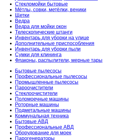
Стекломойки бытовые
Мётлы, совки, метёлки, веники
Щетки
Ведра
Ведра для мойки окон
Телескопические штанги
Инвентарь для уборки на улице
Дополнительные приспособления
Инвентарь для уборки пыли
Сумки для клининга
Флаконы, распылители, мерные тары
Бытовые пылесосы
Профессиональные пылесосы
Промышленные пылесосы
Пароочистители
Стеклоочистители
Поломоечные машины
Роторные машины
Подметальные машины
Коммунальная техника
Бытовые АВД
Профессиональные АВД
Оборудование для моек
Парогенераторы