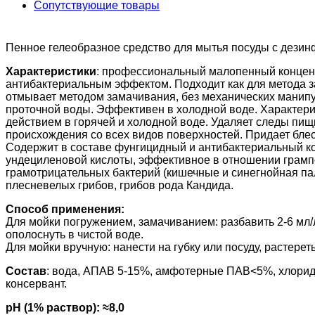
Сопутствующие товары
Пенное гелеобразное средство для мытья посуды с дез
Характеристики
: профессиональный малопенный концент
антибактериальным эффектом. Подходит как для метода за
отмывает методом замачивания, без механических манипу
проточной воды. Эффективен в холодной воде. Характе
действием в горячей и холодной воде. Удаляет следы пищ
происхождения со всех видов поверхностей. Придает блес
Содержит в составе фунгицидный и антибактериальный ко
ундециленовой кислоты, эффективное в отношении грамп
грамотрицательных бактерий (кишечные и синегнойная пал
плесневелых грибов, грибов рода Кандида.
Способ применения:
Для мойки погружением, замачиванием: разбавить 2-6 мл/
ополоснуть в чистой воде.
Для мойки вручную: нанести на губку или посуду, растерет
Состав
: вода, АПАВ 5-15%, амфотерные ПАВ<5%, хлори
консервант.
pH (1% раствор): ≈8,0