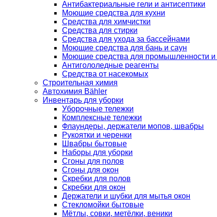
Антибактериальные гели и антисептики
Моющие средства для кухни
Средства для химчистки
Средства для стирки
Средства для ухода за бассейнами
Моющие средства для бань и саун
Моющие средства для промышленности и
Антигололедные реагенты
Средства от насекомых
Строительная химия
Автохимия Bähler
Инвентарь для уборки
Уборочные тележки
Комплексные тележки
Флаундеры, держатели мопов, швабры
Рукоятки и черенки
Швабры бытовые
Наборы для уборки
Сгоны для полов
Сгоны для окон
Скребки для полов
Скребки для окон
Держатели и шубки для мытья окон
Стекломойки бытовые
Мётлы, совки, метёлки, веники