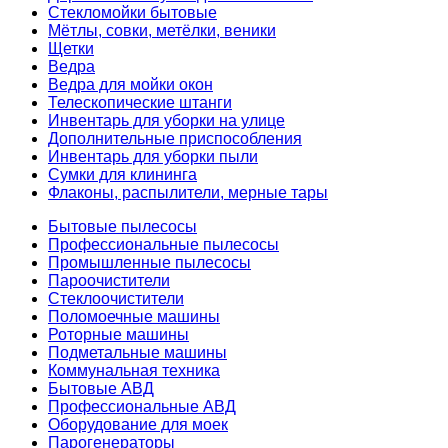
Стекломойки бытовые
Мётлы, совки, метёлки, веники
Щетки
Ведра
Ведра для мойки окон
Телескопические штанги
Инвентарь для уборки на улице
Дополнительные приспособления
Инвентарь для уборки пыли
Сумки для клининга
Флаконы, распылители, мерные тары
Бытовые пылесосы
Профессиональные пылесосы
Промышленные пылесосы
Пароочистители
Стеклоочистители
Поломоечные машины
Роторные машины
Подметальные машины
Коммунальная техника
Бытовые АВД
Профессиональные АВД
Оборудование для моек
Парогенераторы