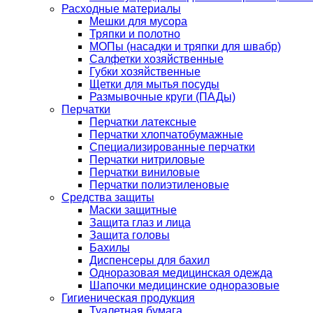
Расходные материалы
Мешки для мусора
Тряпки и полотно
МОПы (насадки и тряпки для швабр)
Салфетки хозяйственные
Губки хозяйственные
Щетки для мытья посуды
Размывочные круги (ПАДы)
Перчатки
Перчатки латексные
Перчатки хлопчатобумажные
Специализированные перчатки
Перчатки нитриловые
Перчатки виниловые
Перчатки полиэтиленовые
Средства защиты
Маски защитные
Защита глаз и лица
Защита головы
Бахилы
Диспенсеры для бахил
Одноразовая медицинская одежда
Шапочки медицинские одноразовые
Гигиеническая продукция
Туалетная бумага