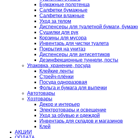
Бумажные полотенца
Салфетки бумажные
Салфетки влажные
Уход за телом
Диспенсеры для туалетной бумаги, бумаж
Сушилки для рук
Корзины для мусора
Инвентарь для чистки туалета
Покрытия на унитаз
Диспенсеры для антисептиков
Дезинфекционные туннели, посты
Упаковка, хранение, посуда
Клейкие ленты
Стрейч-плёнки
Посуда одноразовая
Фольга и бумага для выпечки
Автотовары
Хозтовары
Декор и интерьер
Электротовары и освещение
Уход за обувью и одеждой
Инвентарь для складов и магазинов
Клей
АКЦИИ
ОПЛАТА