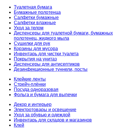
Туалетная бумага
Бумажные полотенца
Салфетки бумажные
Салфетки влажные
Уход за телом
Диспенсеры для туалетной бумаги, бумажных
полотенец, жидкого мыла
Сушилки для рук
Корзины для мусора
Инвентарь для чистки туалета
Покрытия на унитаз
Диспенсеры для антисептиков
Дезинфекционные туннели, посты
Клейкие ленты
Стрейч-плёнки
Посуда одноразовая
Фольга и бумага для выпечки
Декор и интерьер
Электротовары и освещение
Уход за обувью и одеждой
Инвентарь для складов и магазинов
Клей