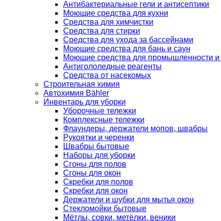
Антибактериальные гели и антисептики
Моющие средства для кухни
Средства для химчистки
Средства для стирки
Средства для ухода за бассейнами
Моющие средства для бань и саун
Моющие средства для промышленности и
Антигололедные реагенты
Средства от насекомых
Строительная химия
Автохимия Bähler
Инвентарь для уборки
Уборочные тележки
Комплексные тележки
Флаундеры, держатели мопов, швабры
Рукоятки и черенки
Швабры бытовые
Наборы для уборки
Сгоны для полов
Сгоны для окон
Скребки для полов
Скребки для окон
Держатели и шубки для мытья окон
Стекломойки бытовые
Мётлы, совки, метёлки, веники