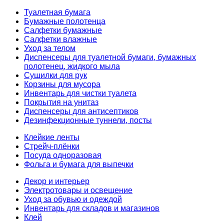
Туалетная бумага
Бумажные полотенца
Салфетки бумажные
Салфетки влажные
Уход за телом
Диспенсеры для туалетной бумаги, бумажных
полотенец, жидкого мыла
Сушилки для рук
Корзины для мусора
Инвентарь для чистки туалета
Покрытия на унитаз
Диспенсеры для антисептиков
Дезинфекционные туннели, посты
Клейкие ленты
Стрейч-плёнки
Посуда одноразовая
Фольга и бумага для выпечки
Декор и интерьер
Электротовары и освещение
Уход за обувью и одеждой
Инвентарь для складов и магазинов
Клей