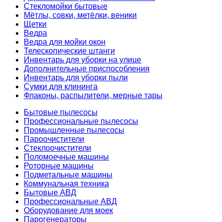
Стекломойки бытовые
Мётлы, совки, метёлки, веники
Щетки
Ведра
Ведра для мойки окон
Телескопические штанги
Инвентарь для уборки на улице
Дополнительные приспособления
Инвентарь для уборки пыли
Сумки для клининга
Флаконы, распылители, мерные тары
Бытовые пылесосы
Профессиональные пылесосы
Промышленные пылесосы
Пароочистители
Стеклоочистители
Поломоечные машины
Роторные машины
Подметальные машины
Коммунальная техника
Бытовые АВД
Профессиональные АВД
Оборудование для моек
Парогенераторы