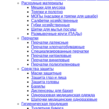
Расходные материалы
Мешки для мусора
Тряпки и полотно
МОПы (насадки и тряпки для швабр)
Салфетки хозяйственные
Губки хозяйственные
Щетки для мытья посуды
Размывочные круги (ПАДы)
Перчатки
Перчатки латексные
Перчатки хлопчатобумажные
Специализированные перчатки
Перчатки нитриловые
Перчатки виниловые
Перчатки полиэтиленовые
Средства защиты
Маски защитные
Защита глаз и лица
Защита головы
Бахилы
Диспенсеры для бахил
Одноразовая медицинская одежда
Шапочки медицинские одноразовые
Гигиеническая продукция
Туалетная бумага