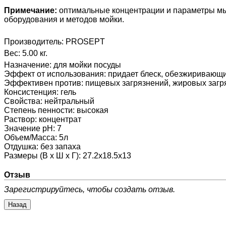
Примечание:
оптимальные концентрации и параметры мыть
оборудования и методов мойки.
Производитель:
PROSEPT
Вес:
5.00 кг.
Назначение
:
для мойки посуды
Эффект от использования
:
придает блеск, обезжиривающий
Эффективен против
:
пищевых загрязнений, жировых загр
Консистенция
:
гель
Свойства
:
нейтральный
Степень пенности
:
высокая
Раствор
:
концентрат
Значение pH
:
7
Объем/Масса
:
5л
Отдушка
:
без запаха
Размеры (В х Ш х Г)
:
27.2х18.5х13
Отзыв
Зарегистрируйтесь, чтобы создать отзыв.