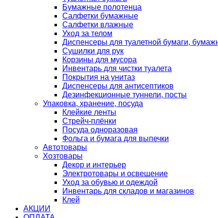
Бумажные полотенца
Салфетки бумажные
Салфетки влажные
Уход за телом
Диспенсеры для туалетной бумаги, бумаж
Сушилки для рук
Корзины для мусора
Инвентарь для чистки туалета
Покрытия на унитаз
Диспенсеры для антисептиков
Дезинфекционные туннели, посты
Упаковка, хранение, посуда
Клейкие ленты
Стрейч-плёнки
Посуда одноразовая
Фольга и бумага для выпечки
Автотовары
Хозтовары
Декор и интерьер
Электротовары и освещение
Уход за обувью и одеждой
Инвентарь для складов и магазинов
Клей
АКЦИИ
ОПЛАТА