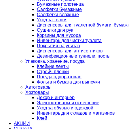
Бумажные полотенца
Салфетки бумажные
Салфетки влажные
Уход за телом
Диспенсеры для туалетной бумаги, бумаж
Сушилки для рук
Корзины для мусора
Инвентарь для чистки туалета
Покрытия на унитаз
Диспенсеры для антисептиков
Дезинфекционные туннели, посты
Упаковка, хранение, посуда
Клейкие ленты
Стрейч-плёнки
Посуда одноразовая
Фольга и бумага для выпечки
Автотовары
Хозтовары
Декор и интерьер
Электротовары и освещение
Уход за обувью и одеждой
Инвентарь для складов и магазинов
Клей
АКЦИИ
ОПЛАТА