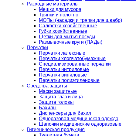
Расходные материалы
Мешки для мусора
Тряпки и полотно
МОПы (насадки и тряпки для швабр)
Салфетки хозяйственные
Губки хозяйственные
Щетки для мытья посуды
Размывочные круги (ПАДы)
Перчатки
Перчатки латексные
Перчатки хлопчатобумажные
Специализированные перчатки
Перчатки нитриловые
Перчатки виниловые
Перчатки полиэтиленовые
Средства защиты
Маски защитные
Защита глаз и лица
Защита головы
Бахилы
Диспенсеры для бахил
Одноразовая медицинская одежда
Шапочки медицинские одноразовые
Гигиеническая продукция
Туалетная бумага