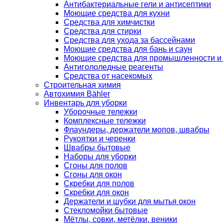
Антибактериальные гели и антисептики
Моющие средства для кухни
Средства для химчистки
Средства для стирки
Средства для ухода за бассейнами
Моющие средства для бань и саун
Моющие средства для промышленности и
Антигололедные реагенты
Средства от насекомых
Строительная химия
Автохимия Bähler
Инвентарь для уборки
Уборочные тележки
Комплексные тележки
Флаундеры, держатели мопов, швабры
Рукоятки и черенки
Швабры бытовые
Наборы для уборки
Сгоны для полов
Сгоны для окон
Скребки для полов
Скребки для окон
Держатели и шубки для мытья окон
Стекломойки бытовые
Мётлы, совки, метёлки, веники