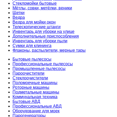
Стекломойки бытовые
Мётлы, совки, метёлки, веники
Щетки
Ведра
Ведра для мойки окон
Телескопические штанги
Инвентарь для уборки на улице
Дополнительные приспособления
Инвентарь для уборки пыли
Сумки для клининга
Флаконы, распылители, мерные тары
Бытовые пылесосы
Профессиональные пылесосы
Промышленные пылесосы
Пароочистители
Стеклоочистители
Поломоечные машины
Роторные машины
Подметальные машины
Коммунальная техника
Бытовые АВД
Профессиональные АВД
Оборудование для моек
Парогенераторы