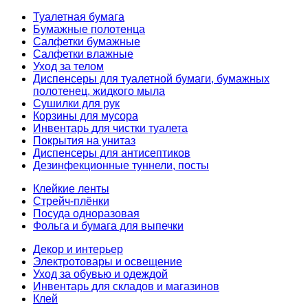
Туалетная бумага
Бумажные полотенца
Салфетки бумажные
Салфетки влажные
Уход за телом
Диспенсеры для туалетной бумаги, бумажных
полотенец, жидкого мыла
Сушилки для рук
Корзины для мусора
Инвентарь для чистки туалета
Покрытия на унитаз
Диспенсеры для антисептиков
Дезинфекционные туннели, посты
Клейкие ленты
Стрейч-плёнки
Посуда одноразовая
Фольга и бумага для выпечки
Декор и интерьер
Электротовары и освещение
Уход за обувью и одеждой
Инвентарь для складов и магазинов
Клей