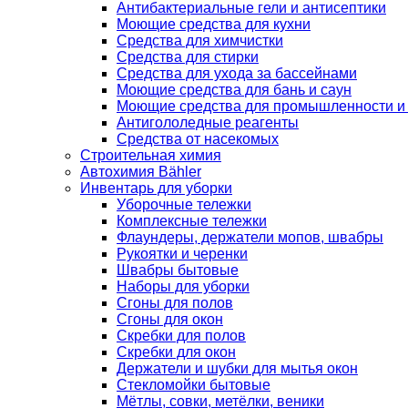
Антибактериальные гели и антисептики
Моющие средства для кухни
Средства для химчистки
Средства для стирки
Средства для ухода за бассейнами
Моющие средства для бань и саун
Моющие средства для промышленности и
Антигололедные реагенты
Средства от насекомых
Строительная химия
Автохимия Bähler
Инвентарь для уборки
Уборочные тележки
Комплексные тележки
Флаундеры, держатели мопов, швабры
Рукоятки и черенки
Швабры бытовые
Наборы для уборки
Сгоны для полов
Сгоны для окон
Скребки для полов
Скребки для окон
Держатели и шубки для мытья окон
Стекломойки бытовые
Мётлы, совки, метёлки, веники