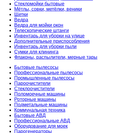
Стекломойки бытовые
Мётлы, совки, метёлки, веники
Щетки
Ведра
Ведра для мойки окон
Телескопические штанги
Инвентарь для уборки на улице
Дополнительные приспособления
Инвентарь для уборки пыли
Сумки для клининга
Флаконы, распылители, мерные тары
Бытовые пылесосы
Профессиональные пылесосы
Промышленные пылесосы
Пароочистители
Стеклоочистители
Поломоечные машины
Роторные машины
Подметальные машины
Коммунальная техника
Бытовые АВД
Профессиональные АВД
Оборудование для моек
Парогенераторы