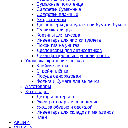
Бумажные полотенца
Салфетки бумажные
Салфетки влажные
Уход за телом
Диспенсеры для туалетной бумаги, бумаж
Сушилки для рук
Корзины для мусора
Инвентарь для чистки туалета
Покрытия на унитаз
Диспенсеры для антисептиков
Дезинфекционные туннели, посты
Упаковка, хранение, посуда
Клейкие ленты
Стрейч-плёнки
Посуда одноразовая
Фольга и бумага для выпечки
Автотовары
Хозтовары
Декор и интерьер
Электротовары и освещение
Уход за обувью и одеждой
Инвентарь для складов и магазинов
Клей
АКЦИИ
ОПЛАТА