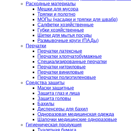
Расходные материалы
Мешки для мусора
Тряпки и полотно
МОПы (насадки и тряпки для швабр)
Салфетки хозяйственные
Губки хозяйственные
Щетки для мытья посуды
Размывочные круги (ПАДы)
Перчатки
Перчатки латексные
Перчатки хлопчатобумажные
Специализированные перчатки
Перчатки нитриловые
Перчатки виниловые
Перчатки полиэтиленовые
Средства защиты
Маски защитные
Защита глаз и лица
Защита головы
Бахилы
Диспенсеры для бахил
Одноразовая медицинская одежда
Шапочки медицинские одноразовые
Гигиеническая продукция
Туалетная бумага