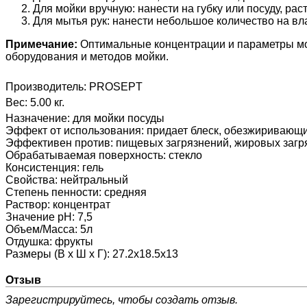
Для мойки вручную: нанести на губку или посуду, рас
Для мытья рук: нанести небольшое количество на вла
Примечание:
Оптимальные концентрации и параметры мойк
оборудования и методов мойки.
Производитель:
PROSEPT
Вес:
5.00 кг.
Назначение
:
для мойки посуды
Эффект от использования
:
придает блеск, обезжиривающий
Эффективен против
:
пищевых загрязнений, жировых загр
Обрабатываемая поверхность
:
стекло
Консистенция
:
гель
Свойства
:
нейтральный
Степень пенности
:
средняя
Раствор
:
концентрат
Значение pH
:
7,5
Объем/Масса
:
5л
Отдушка
:
фрукты
Размеры (В х Ш х Г)
:
27.2х18.5х13
Отзыв
Зарегистрируйтесь, чтобы создать отзыв.