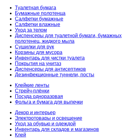
Туалетная бумага
Бумажные полотенца
Салфетки бумажные
Салфетки влажные
Уход за телом
Диспенсеры для туалетной бумаги, бумажных
полотенец, жидкого мыла
Сушилки для рук
Корзины для мусора
Инвентарь для чистки туалета
Покрытия на унитаз
Диспенсеры для антисептиков
Дезинфекционные туннели, посты
Клейкие ленты
Стрейч-плёнки
Посуда одноразовая
Фольга и бумага для выпечки
Декор и интерьер
Электротовары и освещение
Уход за обувью и одеждой
Инвентарь для складов и магазинов
Клей