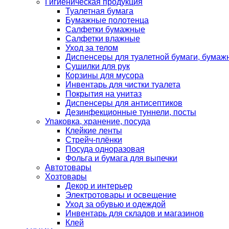
Гигиеническая продукция
Туалетная бумага
Бумажные полотенца
Салфетки бумажные
Салфетки влажные
Уход за телом
Диспенсеры для туалетной бумаги, бумаж
Сушилки для рук
Корзины для мусора
Инвентарь для чистки туалета
Покрытия на унитаз
Диспенсеры для антисептиков
Дезинфекционные туннели, посты
Упаковка, хранение, посуда
Клейкие ленты
Стрейч-плёнки
Посуда одноразовая
Фольга и бумага для выпечки
Автотовары
Хозтовары
Декор и интерьер
Электротовары и освещение
Уход за обувью и одеждой
Инвентарь для складов и магазинов
Клей