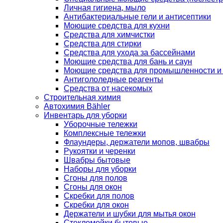
Личная гигиена, мыло
Антибактериальные гели и антисептики
Моющие средства для кухни
Средства для химчистки
Средства для стирки
Средства для ухода за бассейнами
Моющие средства для бань и саун
Моющие средства для промышленности и
Антигололедные реагенты
Средства от насекомых
Строительная химия
Автохимия Bähler
Инвентарь для уборки
Уборочные тележки
Комплексные тележки
Флаундеры, держатели мопов, швабры
Рукоятки и черенки
Швабры бытовые
Наборы для уборки
Сгоны для полов
Сгоны для окон
Скребки для полов
Скребки для окон
Держатели и шубки для мытья окон
Стекломойки бытовые