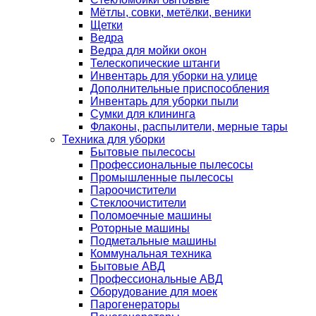
Мётлы, совки, метёлки, веники
Щетки
Ведра
Ведра для мойки окон
Телескопические штанги
Инвентарь для уборки на улице
Дополнительные приспособления
Инвентарь для уборки пыли
Сумки для клининга
Флаконы, распылители, мерные тары
Техника для уборки
Бытовые пылесосы
Профессиональные пылесосы
Промышленные пылесосы
Пароочистители
Стеклоочистители
Поломоечные машины
Роторные машины
Подметальные машины
Коммунальная техника
Бытовые АВД
Профессиональные АВД
Оборудование для моек
Парогенераторы