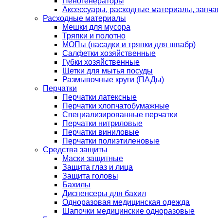
Пеногенераторы
Аксессуары, расходные материалы, запча
Расходные материалы
Мешки для мусора
Тряпки и полотно
МОПы (насадки и тряпки для швабр)
Салфетки хозяйственные
Губки хозяйственные
Щетки для мытья посуды
Размывочные круги (ПАДы)
Перчатки
Перчатки латексные
Перчатки хлопчатобумажные
Специализированные перчатки
Перчатки нитриловые
Перчатки виниловые
Перчатки полиэтиленовые
Средства защиты
Маски защитные
Защита глаз и лица
Защита головы
Бахилы
Диспенсеры для бахил
Одноразовая медицинская одежда
Шапочки медицинские одноразовые