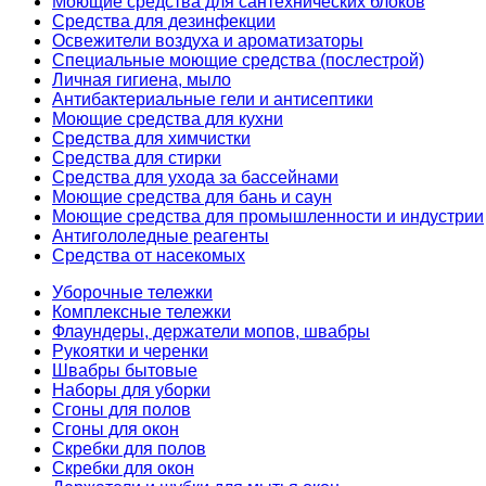
Моющие средства для сантехнических блоков
Средства для дезинфекции
Освежители воздуха и ароматизаторы
Специальные моющие средства (послестрой)
Личная гигиена, мыло
Антибактериальные гели и антисептики
Моющие средства для кухни
Средства для химчистки
Средства для стирки
Средства для ухода за бассейнами
Моющие средства для бань и саун
Моющие средства для промышленности и индустрии
Антигололедные реагенты
Средства от насекомых
Уборочные тележки
Комплексные тележки
Флаундеры, держатели мопов, швабры
Рукоятки и черенки
Швабры бытовые
Наборы для уборки
Сгоны для полов
Сгоны для окон
Скребки для полов
Скребки для окон