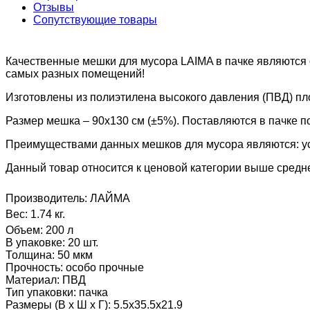
Отзывы
Сопутствующие товары
Качественные мешки для мусора LAIMA в пачке являются 
самых разных помещений!
Изготовлены из полиэтилена высокого давления (ПВД) пло
Размер мешка – 90х130 см (±5%). Поставляются в пачке по
Преимуществами данных мешков для мусора являются: уст
Данный товар относится к ценовой категории выше средне
Производитель:
ЛАЙМА
Вес:
1.74 кг.
Объем
:
200 л
В упаковке
:
20 шт.
Толщина
:
50 мкм
Прочность
:
особо прочные
Материал
:
ПВД
Тип упаковки
:
пачка
Размеры (В х Ш х Г)
:
5.5x35.5x21.9