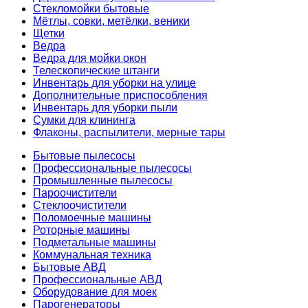
Стекломойки бытовые
Мётлы, совки, метёлки, веники
Щетки
Ведра
Ведра для мойки окон
Телескопические штанги
Инвентарь для уборки на улице
Дополнительные приспособления
Инвентарь для уборки пыли
Сумки для клининга
Флаконы, распылители, мерные тары
Бытовые пылесосы
Профессиональные пылесосы
Промышленные пылесосы
Пароочистители
Стеклоочистители
Поломоечные машины
Роторные машины
Подметальные машины
Коммунальная техника
Бытовые АВД
Профессиональные АВД
Оборудование для моек
Парогенераторы