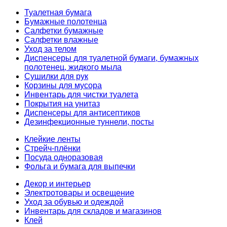
Туалетная бумага
Бумажные полотенца
Салфетки бумажные
Салфетки влажные
Уход за телом
Диспенсеры для туалетной бумаги, бумажных
полотенец, жидкого мыла
Сушилки для рук
Корзины для мусора
Инвентарь для чистки туалета
Покрытия на унитаз
Диспенсеры для антисептиков
Дезинфекционные туннели, посты
Клейкие ленты
Стрейч-плёнки
Посуда одноразовая
Фольга и бумага для выпечки
Декор и интерьер
Электротовары и освещение
Уход за обувью и одеждой
Инвентарь для складов и магазинов
Клей