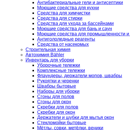
Антибактериальные гели и антисептики
Моющие средства для кухни
Средства для химчистки
Средства для стирки
Средства для ухода за бассейнами
Моющие средства для бань и саун
Моющие средства для промышленности и
Антигололедные реагенты
Средства от насекомых
Строительная химия
Автохимия Bähler
Инвентарь для уборки
Уборочные тележки
Комплексные тележки
Флаундеры, держатели мопов, швабры
Рукоятки и черенки
Швабры бытовые
Наборы для уборки
Сгоны для полов
Сгоны для окон
Скребки для полов
Скребки для окон
Держатели и шубки для мытья окон
Стекломойки бытовые
Мётлы, совки, метёлки, веники