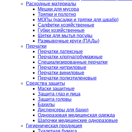
Расходные материалы
Мешки для мусора
Тряпки и полотно
МОПы (насадки и тряпки для швабр)
Салфетки хозяйственные
Губки хозяйственные
Щетки для мытья посуды
Размывочные круги (ПАДы)
Перчатки
Перчатки латексные
Перчатки хлопчатобумажные
Специализированные перчатки
Перчатки нитриловые
Перчатки виниловые
Перчатки полиэтиленовые
Средства защиты
Маски защитные
Защита глаз и лица
Защита головы
Бахилы
Диспенсеры для бахил
Одноразовая медицинская одежда
Шапочки медицинские одноразовые
Гигиеническая продукция
Туалетная бумага