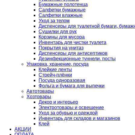
Бумажные полотенца
Салфетки бумажные
Салфетки влажные
Уход за телом
Диспенсеры для туалетной бумаги, бумаж
Сушилки для рук
Корзины для мусора
Инвентарь для чистки туалета
Покрытия на унитаз
Диспенсеры для антисептиков
Дезинфекционные туннели, посты
Упаковка, хранение, посуда
Клейкие ленты
Стрейч-плёнки
Посуда одноразовая
Фольга и бумага для выпечки
Автотовары
Хозтовары
Декор и интерьер
Электротовары и освещение
Уход за обувью и одеждой
Инвентарь для складов и магазинов
Клей
АКЦИИ
ОПЛАТА