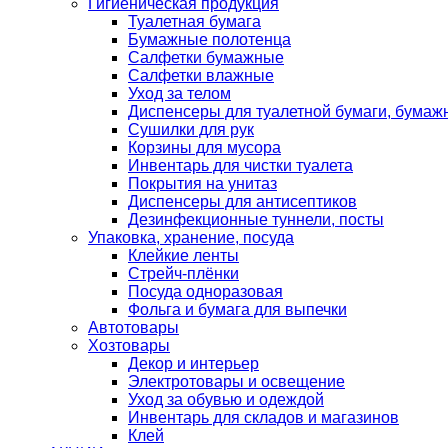
Гигиеническая продукция
Туалетная бумага
Бумажные полотенца
Салфетки бумажные
Салфетки влажные
Уход за телом
Диспенсеры для туалетной бумаги, бумаж
Сушилки для рук
Корзины для мусора
Инвентарь для чистки туалета
Покрытия на унитаз
Диспенсеры для антисептиков
Дезинфекционные туннели, посты
Упаковка, хранение, посуда
Клейкие ленты
Стрейч-плёнки
Посуда одноразовая
Фольга и бумага для выпечки
Автотовары
Хозтовары
Декор и интерьер
Электротовары и освещение
Уход за обувью и одеждой
Инвентарь для складов и магазинов
Клей