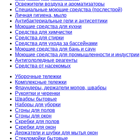
Освежители воздуха и ароматизаторы
Специальные моющие средства (послестрой)
Личная гигиена, мыло
Антибактериальные гели и антисептики
Моющие средства для кухни
Средства для химчистки
Средства для стирки
Средства для ухода за бассейнами
Моющие средства для бань и саун
Моющие средства для промышленности и индустрии
Антигололедные реагенты
Средства от насекомых
Уборочные тележки
Комплексные тележки
Флаундеры, держатели мопов, швабры
Рукоятки и черенки
Швабры бытовые
Наборы для уборки
Сгоны для полов
Сгоны для окон
Скребки для полов
Скребки для окон
Держатели и шубки для мытья окон
Стекломойки бытовые