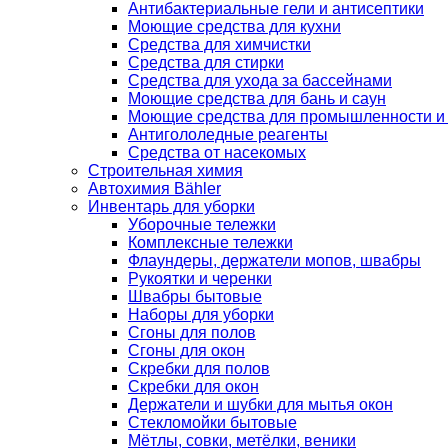
Антибактериальные гели и антисептики
Моющие средства для кухни
Средства для химчистки
Средства для стирки
Средства для ухода за бассейнами
Моющие средства для бань и саун
Моющие средства для промышленности и
Антигололедные реагенты
Средства от насекомых
Строительная химия
Автохимия Bähler
Инвентарь для уборки
Уборочные тележки
Комплексные тележки
Флаундеры, держатели мопов, швабры
Рукоятки и черенки
Швабры бытовые
Наборы для уборки
Сгоны для полов
Сгоны для окон
Скребки для полов
Скребки для окон
Держатели и шубки для мытья окон
Стекломойки бытовые
Мётлы, совки, метёлки, веники