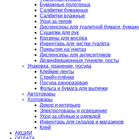
Бумажные полотенца
Салфетки бумажные
Салфетки влажные
Уход за телом
Диспенсеры для туалетной бумаги, бумаж
Сушилки для рук
Корзины для мусора
Инвентарь для чистки туалета
Покрытия на унитаз
Диспенсеры для антисептиков
Дезинфекционные туннели, посты
Упаковка, хранение, посуда
Клейкие ленты
Стрейч-плёнки
Посуда одноразовая
Фольга и бумага для выпечки
Автотовары
Хозтовары
Декор и интерьер
Электротовары и освещение
Уход за обувью и одеждой
Инвентарь для складов и магазинов
Клей
АКЦИИ
ОПЛАТА