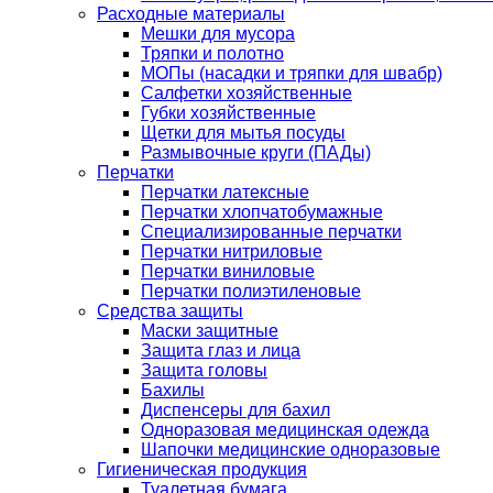
Расходные материалы
Мешки для мусора
Тряпки и полотно
МОПы (насадки и тряпки для швабр)
Салфетки хозяйственные
Губки хозяйственные
Щетки для мытья посуды
Размывочные круги (ПАДы)
Перчатки
Перчатки латексные
Перчатки хлопчатобумажные
Специализированные перчатки
Перчатки нитриловые
Перчатки виниловые
Перчатки полиэтиленовые
Средства защиты
Маски защитные
Защита глаз и лица
Защита головы
Бахилы
Диспенсеры для бахил
Одноразовая медицинская одежда
Шапочки медицинские одноразовые
Гигиеническая продукция
Туалетная бумага