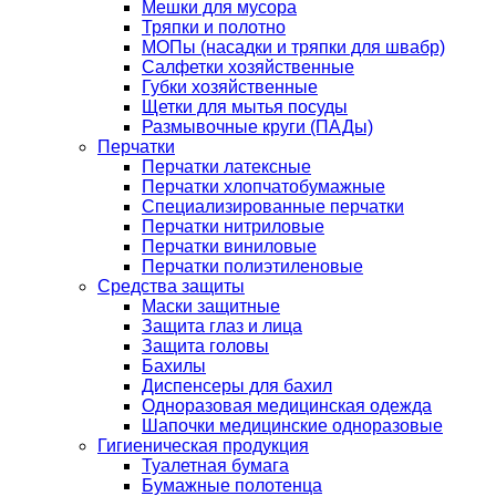
Мешки для мусора
Тряпки и полотно
МОПы (насадки и тряпки для швабр)
Салфетки хозяйственные
Губки хозяйственные
Щетки для мытья посуды
Размывочные круги (ПАДы)
Перчатки
Перчатки латексные
Перчатки хлопчатобумажные
Специализированные перчатки
Перчатки нитриловые
Перчатки виниловые
Перчатки полиэтиленовые
Средства защиты
Маски защитные
Защита глаз и лица
Защита головы
Бахилы
Диспенсеры для бахил
Одноразовая медицинская одежда
Шапочки медицинские одноразовые
Гигиеническая продукция
Туалетная бумага
Бумажные полотенца