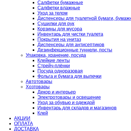
Салфетки бумажные
Салфетки влажные
Уход за телом
Диспенсеры для туалетной бумаги, бумаж
Сушилки для рук
Корзины для мусора
Инвентарь для чистки туалета
Покрытия на унитаз
Диспенсеры для антисептиков
Дезинфекционные туннели, посты
Упаковка, хранение, посуда
Клейкие ленты
Стрейч-плёнки
Посуда одноразовая
Фольга и бумага для выпечки
Автотовары
Хозтовары
Декор и интерьер
Электротовары и освещение
Уход за обувью и одеждой
Инвентарь для складов и магазинов
Клей
АКЦИИ
ОПЛАТА
ДОСТАВКА