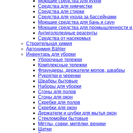
Моющие средства для кухни
Средства для химчистки
Средства для стирки
Средства для ухода за бассейнами
Моющие средства для бань и саун
Моющие средства для промышленности и
Антигололедные реагенты
Средства от насекомых
Строительная химия
Автохимия Bähler
Инвентарь для уборки
Уборочные тележки
Комплексные тележки
Флаундеры, держатели мопов, швабры
Рукоятки и черенки
Швабры бытовые
Наборы для уборки
Сгоны для полов
Сгоны для окон
Скребки для полов
Скребки для окон
Держатели и шубки для мытья окон
Стекломойки бытовые
Мётлы, совки, метёлки, веники
Щетки