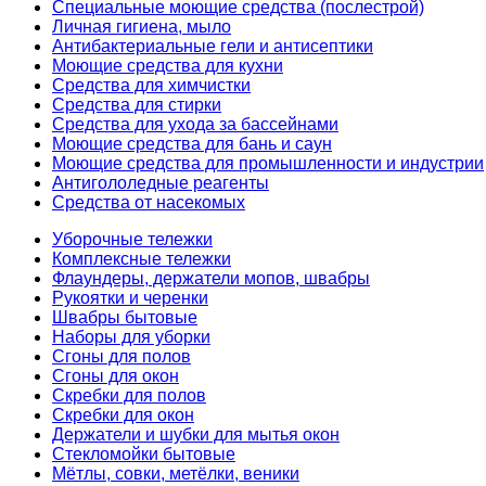
Специальные моющие средства (послестрой)
Личная гигиена, мыло
Антибактериальные гели и антисептики
Моющие средства для кухни
Средства для химчистки
Средства для стирки
Средства для ухода за бассейнами
Моющие средства для бань и саун
Моющие средства для промышленности и индустрии
Антигололедные реагенты
Средства от насекомых
Уборочные тележки
Комплексные тележки
Флаундеры, держатели мопов, швабры
Рукоятки и черенки
Швабры бытовые
Наборы для уборки
Сгоны для полов
Сгоны для окон
Скребки для полов
Скребки для окон
Держатели и шубки для мытья окон
Стекломойки бытовые
Мётлы, совки, метёлки, веники