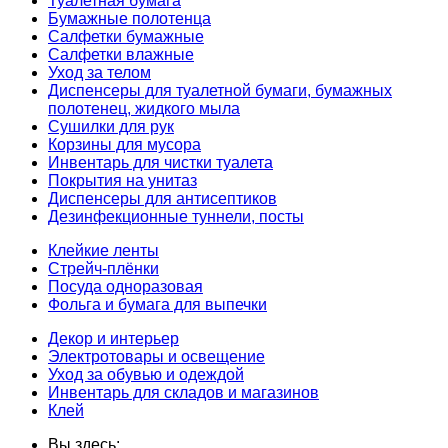
Туалетная бумага
Бумажные полотенца
Салфетки бумажные
Салфетки влажные
Уход за телом
Диспенсеры для туалетной бумаги, бумажных
полотенец, жидкого мыла
Сушилки для рук
Корзины для мусора
Инвентарь для чистки туалета
Покрытия на унитаз
Диспенсеры для антисептиков
Дезинфекционные туннели, посты
Клейкие ленты
Стрейч-плёнки
Посуда одноразовая
Фольга и бумага для выпечки
Декор и интерьер
Электротовары и освещение
Уход за обувью и одеждой
Инвентарь для складов и магазинов
Клей
Вы здесь: