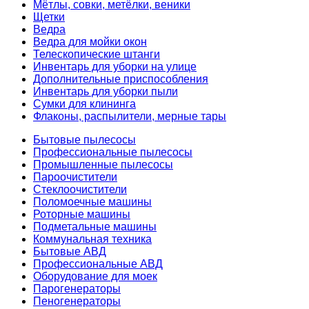
Мётлы, совки, метёлки, веники
Щетки
Ведра
Ведра для мойки окон
Телескопические штанги
Инвентарь для уборки на улице
Дополнительные приспособления
Инвентарь для уборки пыли
Сумки для клининга
Флаконы, распылители, мерные тары
Бытовые пылесосы
Профессиональные пылесосы
Промышленные пылесосы
Пароочистители
Стеклоочистители
Поломоечные машины
Роторные машины
Подметальные машины
Коммунальная техника
Бытовые АВД
Профессиональные АВД
Оборудование для моек
Парогенераторы
Пеногенераторы