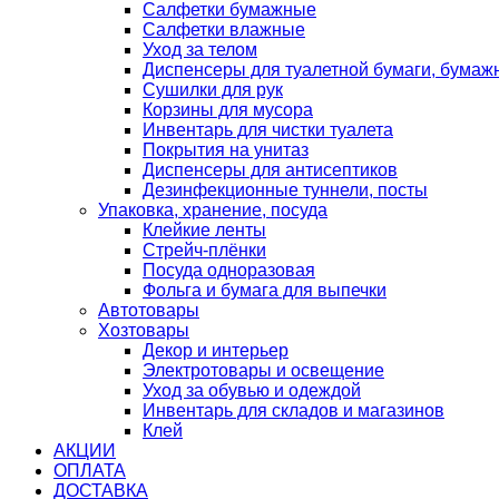
Салфетки бумажные
Салфетки влажные
Уход за телом
Диспенсеры для туалетной бумаги, бумаж
Сушилки для рук
Корзины для мусора
Инвентарь для чистки туалета
Покрытия на унитаз
Диспенсеры для антисептиков
Дезинфекционные туннели, посты
Упаковка, хранение, посуда
Клейкие ленты
Стрейч-плёнки
Посуда одноразовая
Фольга и бумага для выпечки
Автотовары
Хозтовары
Декор и интерьер
Электротовары и освещение
Уход за обувью и одеждой
Инвентарь для складов и магазинов
Клей
АКЦИИ
ОПЛАТА
ДОСТАВКА