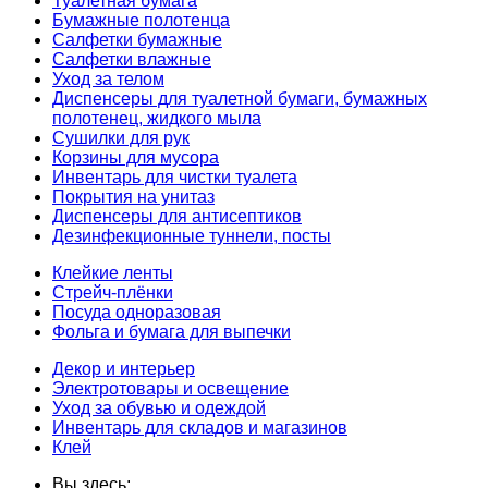
Туалетная бумага
Бумажные полотенца
Салфетки бумажные
Салфетки влажные
Уход за телом
Диспенсеры для туалетной бумаги, бумажных
полотенец, жидкого мыла
Сушилки для рук
Корзины для мусора
Инвентарь для чистки туалета
Покрытия на унитаз
Диспенсеры для антисептиков
Дезинфекционные туннели, посты
Клейкие ленты
Стрейч-плёнки
Посуда одноразовая
Фольга и бумага для выпечки
Декор и интерьер
Электротовары и освещение
Уход за обувью и одеждой
Инвентарь для складов и магазинов
Клей
Вы здесь: