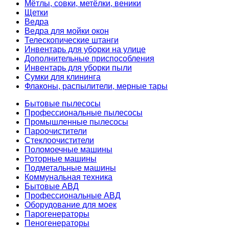
Мётлы, совки, метёлки, веники
Щетки
Ведра
Ведра для мойки окон
Телескопические штанги
Инвентарь для уборки на улице
Дополнительные приспособления
Инвентарь для уборки пыли
Сумки для клининга
Флаконы, распылители, мерные тары
Бытовые пылесосы
Профессиональные пылесосы
Промышленные пылесосы
Пароочистители
Стеклоочистители
Поломоечные машины
Роторные машины
Подметальные машины
Коммунальная техника
Бытовые АВД
Профессиональные АВД
Оборудование для моек
Парогенераторы
Пеногенераторы