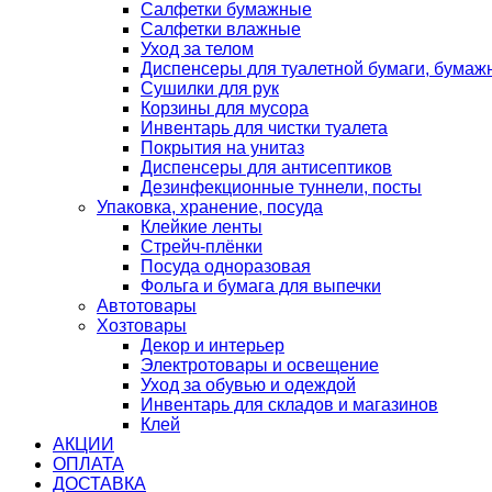
Салфетки бумажные
Салфетки влажные
Уход за телом
Диспенсеры для туалетной бумаги, бумаж
Сушилки для рук
Корзины для мусора
Инвентарь для чистки туалета
Покрытия на унитаз
Диспенсеры для антисептиков
Дезинфекционные туннели, посты
Упаковка, хранение, посуда
Клейкие ленты
Стрейч-плёнки
Посуда одноразовая
Фольга и бумага для выпечки
Автотовары
Хозтовары
Декор и интерьер
Электротовары и освещение
Уход за обувью и одеждой
Инвентарь для складов и магазинов
Клей
АКЦИИ
ОПЛАТА
ДОСТАВКА