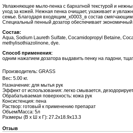
Увлажняющее мыло-пенка с бархатной текстурой и нежны
уход за кожей. Нежная пенка очищает, ухаживает и увлажн
семье. Благодаря входящим_x0003_в состав смягчающим 
Специальный пенный дозатор обеспечивает экономичный 
Состав:
Aqua, Sodium Laureth Sulfate, Cocamidopropyl Betaine, Cocam
methylisothiazolinone, dye.
Способ применения:
одним нажатием дозатора выдавить пенку на ладони, тщат
Производитель:
GRASS
Вес:
5.00 кг.
Назначение
:
для мытья рук
Эффект от использования
:
легко смывается, дезодорирует,
Обрабатываемая поверхность
:
кожа рук
Консистенция
:
пена
Раствор
:
готовый к применению препарат
Объем/Масса
:
5л
Размеры (В х Ш х Г)
:
27.2x18.9x13.3
Отзыв