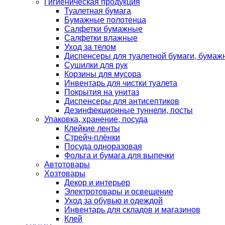
Гигиеническая продукция
Туалетная бумага
Бумажные полотенца
Салфетки бумажные
Салфетки влажные
Уход за телом
Диспенсеры для туалетной бумаги, бумаж
Сушилки для рук
Корзины для мусора
Инвентарь для чистки туалета
Покрытия на унитаз
Диспенсеры для антисептиков
Дезинфекционные туннели, посты
Упаковка, хранение, посуда
Клейкие ленты
Стрейч-плёнки
Посуда одноразовая
Фольга и бумага для выпечки
Автотовары
Хозтовары
Декор и интерьер
Электротовары и освещение
Уход за обувью и одеждой
Инвентарь для складов и магазинов
Клей