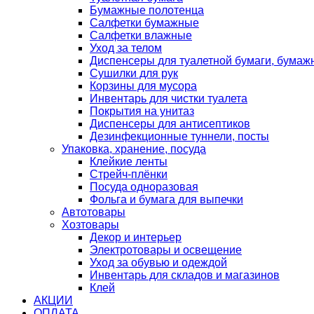
Бумажные полотенца
Салфетки бумажные
Салфетки влажные
Уход за телом
Диспенсеры для туалетной бумаги, бумаж
Сушилки для рук
Корзины для мусора
Инвентарь для чистки туалета
Покрытия на унитаз
Диспенсеры для антисептиков
Дезинфекционные туннели, посты
Упаковка, хранение, посуда
Клейкие ленты
Стрейч-плёнки
Посуда одноразовая
Фольга и бумага для выпечки
Автотовары
Хозтовары
Декор и интерьер
Электротовары и освещение
Уход за обувью и одеждой
Инвентарь для складов и магазинов
Клей
АКЦИИ
ОПЛАТА