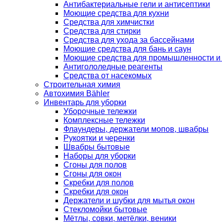
Антибактериальные гели и антисептики
Моющие средства для кухни
Средства для химчистки
Средства для стирки
Средства для ухода за бассейнами
Моющие средства для бань и саун
Моющие средства для промышленности и
Антигололедные реагенты
Средства от насекомых
Строительная химия
Автохимия Bähler
Инвентарь для уборки
Уборочные тележки
Комплексные тележки
Флаундеры, держатели мопов, швабры
Рукоятки и черенки
Швабры бытовые
Наборы для уборки
Сгоны для полов
Сгоны для окон
Скребки для полов
Скребки для окон
Держатели и шубки для мытья окон
Стекломойки бытовые
Мётлы, совки, метёлки, веники