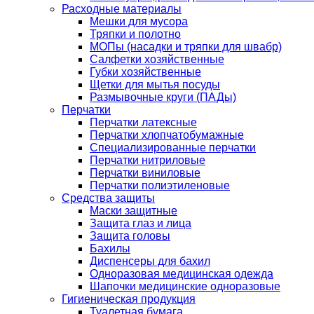
Расходные материалы
Мешки для мусора
Тряпки и полотно
МОПы (насадки и тряпки для швабр)
Салфетки хозяйственные
Губки хозяйственные
Щетки для мытья посуды
Размывочные круги (ПАДы)
Перчатки
Перчатки латексные
Перчатки хлопчатобумажные
Специализированные перчатки
Перчатки нитриловые
Перчатки виниловые
Перчатки полиэтиленовые
Средства защиты
Маски защитные
Защита глаз и лица
Защита головы
Бахилы
Диспенсеры для бахил
Одноразовая медицинская одежда
Шапочки медицинские одноразовые
Гигиеническая продукция
Туалетная бумага