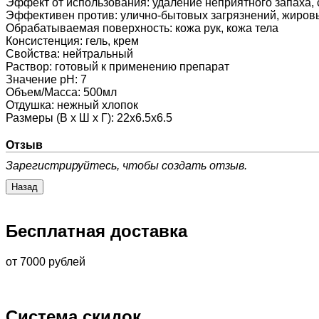
Эффект от использования
:
удаление неприятного запаха,
Эффективен против
:
улично-бытовых загрязнений, жиров
Обрабатываемая поверхность
:
кожа рук, кожа тела
Консистенция
:
гель, крем
Свойства
:
нейтральный
Раствор
:
готовый к применению препарат
Значение pH
:
7
Объем/Масса
:
500мл
Отдушка
:
нежный хлопок
Размеры (В х Ш х Г)
:
22х6.5х6.5
Отзыв
Зарегистрируйтесь, чтобы создать отзыв.
Бесплатная доставка
от 7000 рублей
Система скидок