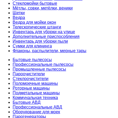
Стекломойки бытовые
Мётлы, совки, метёлки, веники
Щетки
Ведра
Ведра для мойки окон
Телескопические штанги
Инвентарь для уборки на улице
Дополнительные приспособления
Инвентарь для уборки пыли
Сумки для клининга
Флаконы, распылители, мерные тары
Бытовые пылесосы
Профессиональные пылесосы
Промышленные пылесосы
Пароочистители
Стеклоочистители
Поломоечные машины
Роторные машины
Подметальные машины
Коммунальная техника
Бытовые АВД
Профессиональные АВД
Оборудование для моек
Парогенераторы